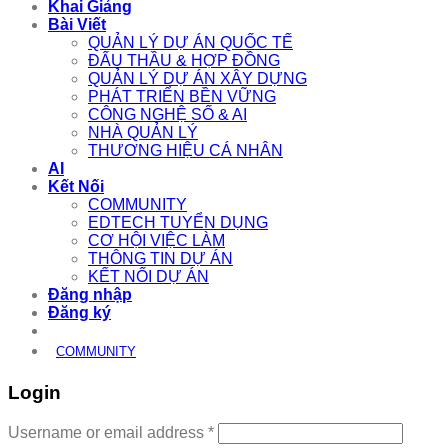
Khai Giảng
Bài Viết
QUẢN LÝ DỰ ÁN QUỐC TẾ
ĐẤU THẦU & HỢP ĐỒNG
QUẢN LÝ DỰ ÁN XÂY DỰNG
PHÁT TRIỂN BỀN VỮNG
CÔNG NGHỆ SỐ & AI
NHÀ QUẢN LÝ
THƯƠNG HIỆU CÁ NHÂN
AI
Kết Nối
COMMUNITY
EDTECH TUYỂN DỤNG
CƠ HỘI VIỆC LÀM
THÔNG TIN DỰ ÁN
KẾT NỐI DỰ ÁN
Đăng nhập
Đăng ký
COMMUNITY
Login
Required
Username or email address
*