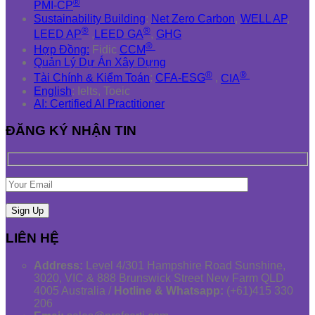
®
PMI-CP
Sustainability Building
:
Net Zero Carbon
,
WELL AP
,
®
®
LEED AP
,
LEED GA
,
GHG
®
Hợp Đồng:
Fidic
CCM
Quản Lý Dự Án Xây Dựng
®
®
Tài Chính & Kiểm Toán
:
CFA-ESG
,
CIA
English
: Ielts, Toeic
AI: Certified AI Practitioner
ĐĂNG KÝ NHẬN TIN
LIÊN HỆ
Address:
Level 4/301 Hampshire Road Sunshine,
3020, VIC & 888 Brunswick Street New Farm QLD
4005 Australia /
Hotline & Whatsapp:
(+61)415 330
206