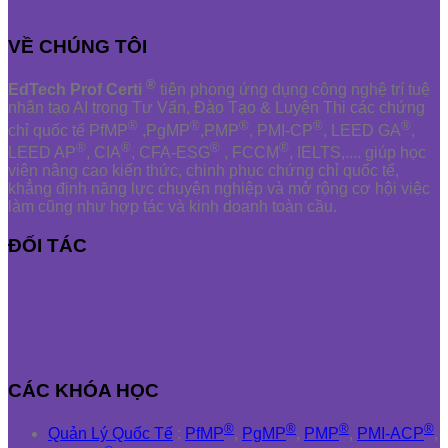
VỀ CHÚNG TÔI
®
EdTech Prof Certi
tiên phong ứng dụng công nghệ trí tuệ
nhân tạo AI trong Tư Vấn, Đào Tạo & Luyện Thi các chứng
®
®
®
®
®
chỉ quốc tế PfMP
,PgMP
,PMP
, PMI-CP
, LEED GA
,
®
®
®
®
LEED AP
, CIA
, CFA-ESG
, FCCM
, IELTS,.... giúp học
viên nâng cao kiến thức, chinh phục chứng chỉ quốc tế,
khẳng định năng lực chuyên nghiệp và mở rộng cơ hội việc
làm cũng như hợp tác và kinh doanh toàn cầu.
ĐỐI TÁC
CÁC KHÓA HỌC
®
®
®
®
Quản Lý Quốc Tế
:
PfMP
,
PgMP
,
PMP
,
PMI-ACP
,