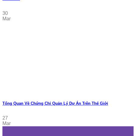
30
Mar
Tổng Quan Về Chứng Chỉ Quản Lý Dự Án Trên Thế Giới
27
Mar