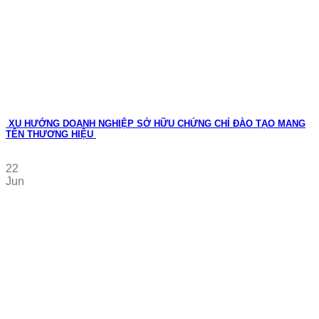
XU HƯỚNG DOANH NGHIỆP SỞ HỮU CHỨNG CHỈ ĐÀO TẠO MANG
TÊN THƯƠNG HIỆU
22
Jun