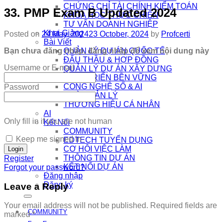
CHỨNG CHỈ TÀI CHÍNH KIỂM TOÁN
33. PMP Exam B Updated 2024
KHÓA HỌC THỰC CHIẾN
TƯ VẤN DOANH NGHIỆP
Khai Giảng
Posted on
24 May, 2024
23 October, 2024
by
Profcerti
Bài Viết
Bạn chưa đăng nhập, đăng nhập để xem nội dung này
QUẢN LÝ DỰ ÁN QUỐC TẾ
ĐẤU THẦU & HỢP ĐỒNG
Username or E-mail
QUẢN LÝ DỰ ÁN XÂY DỰNG
PHÁT TRIỂN BỀN VỮNG
CÔNG NGHỆ SỐ & AI
Password
NHÀ QUẢN LÝ
THƯƠNG HIỆU CÁ NHÂN
AI
Only fill in if you are not human
Kết Nối
COMMUNITY
Keep me signed in
EDTECH TUYỂN DỤNG
CƠ HỘI VIỆC LÀM
THÔNG TIN DỰ ÁN
Register
KẾT NỐI DỰ ÁN
Forgot your password?
Đăng nhập
Đăng ký
Leave a Reply
Your email address will not be published.
Required fields are
COMMUNITY
marked
*