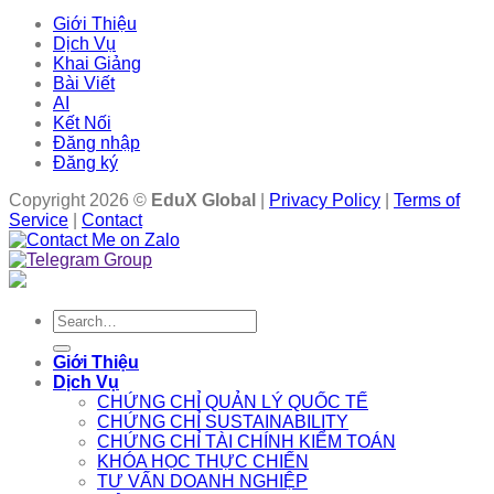
Giới Thiệu
Dịch Vụ
Khai Giảng
Bài Viết
AI
Kết Nối
Đăng nhập
Đăng ký
Copyright 2026 ©
EduX Global
|
Privacy Policy
|
Terms of
Service
|
Contact
Search
for:
Giới Thiệu
Dịch Vụ
CHỨNG CHỈ QUẢN LÝ QUỐC TẾ
CHỨNG CHỈ SUSTAINABILITY
CHỨNG CHỈ TÀI CHÍNH KIỂM TOÁN
KHÓA HỌC THỰC CHIẾN
TƯ VẤN DOANH NGHIỆP