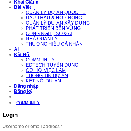
Khai Giảng
Bài Viết
QUẢN LÝ DỰ ÁN QUỐC TẾ
ĐẤU THẦU & HỢP ĐỒNG
QUẢN LÝ DỰ ÁN XÂY DỰNG
PHÁT TRIỂN BỀN VỮNG
CÔNG NGHỆ SỐ & AI
NHÀ QUẢN LÝ
THƯƠNG HIỆU CÁ NHÂN
AI
Kết Nối
COMMUNITY
EDTECH TUYỂN DỤNG
CƠ HỘI VIỆC LÀM
THÔNG TIN DỰ ÁN
KẾT NỐI DỰ ÁN
Đăng nhập
Đăng ký
COMMUNITY
Login
Required
Username or email address
*