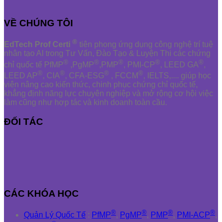
VỀ CHÚNG TÔI
®
EdTech Prof Certi
tiên phong ứng dụng công nghệ trí tuệ
nhân tạo AI trong Tư Vấn, Đào Tạo & Luyện Thi các chứng
®
®
®
®
®
chỉ quốc tế PfMP
,PgMP
,PMP
, PMI-CP
, LEED GA
,
®
®
®
®
LEED AP
, CIA
, CFA-ESG
, FCCM
, IELTS,.... giúp học
viên nâng cao kiến thức, chinh phục chứng chỉ quốc tế,
khẳng định năng lực chuyên nghiệp và mở rộng cơ hội việc
làm cũng như hợp tác và kinh doanh toàn cầu.
ĐỐI TÁC
CÁC KHÓA HỌC
®
®
®
®
Quản Lý Quốc Tế
:
PfMP
,
PgMP
,
PMP
,
PMI-ACP
,