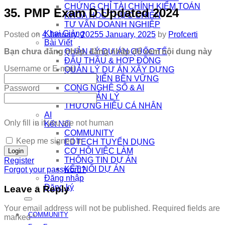
CHỨNG CHỈ TÀI CHÍNH KIỂM TOÁN
35. PMP Exam D Updated 2024
KHÓA HỌC THỰC CHIẾN
TƯ VẤN DOANH NGHIỆP
Khai Giảng
Posted on
4 January, 2025
5 January, 2025
by
Profcerti
Bài Viết
Bạn chưa đăng nhập, đăng nhập để xem nội dung này
QUẢN LÝ DỰ ÁN QUỐC TẾ
ĐẤU THẦU & HỢP ĐỒNG
Username or E-mail
QUẢN LÝ DỰ ÁN XÂY DỰNG
PHÁT TRIỂN BỀN VỮNG
CÔNG NGHỆ SỐ & AI
Password
NHÀ QUẢN LÝ
THƯƠNG HIỆU CÁ NHÂN
AI
Only fill in if you are not human
Kết Nối
COMMUNITY
Keep me signed in
EDTECH TUYỂN DỤNG
CƠ HỘI VIỆC LÀM
THÔNG TIN DỰ ÁN
Register
KẾT NỐI DỰ ÁN
Forgot your password?
Đăng nhập
Đăng ký
Leave a Reply
Your email address will not be published.
Required fields are
COMMUNITY
marked
*