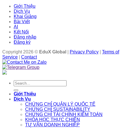
Giới Thiệu
Dịch Vụ
Khai Giảng
Bài Viết
AI
Kết Nối
Đăng nhập
Đăng ký
Copyright 2026 ©
EduX Global
|
Privacy Policy
|
Terms of
Service
|
Contact
Search
for:
Giới Thiệu
Dịch Vụ
CHỨNG CHỈ QUẢN LÝ QUỐC TẾ
CHỨNG CHỈ SUSTAINABILITY
CHỨNG CHỈ TÀI CHÍNH KIỂM TOÁN
KHÓA HỌC THỰC CHIẾN
TƯ VẤN DOANH NGHIỆP