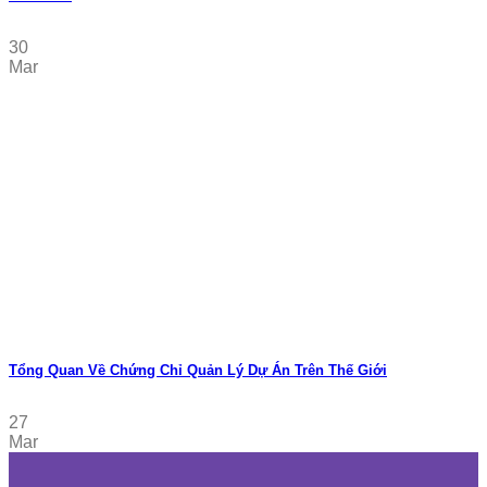
30
Mar
Tổng Quan Về Chứng Chỉ Quản Lý Dự Án Trên Thế Giới
27
Mar