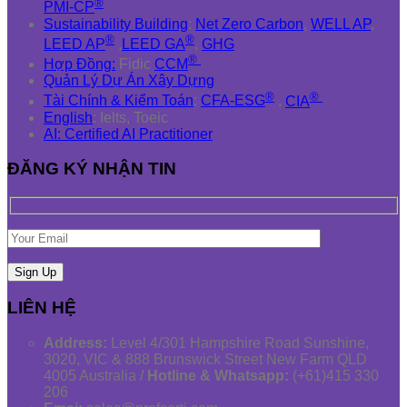
®
PMI-CP
Sustainability Building
:
Net Zero Carbon
,
WELL AP
,
®
®
LEED AP
,
LEED GA
,
GHG
®
Hợp Đồng:
Fidic
CCM
Quản Lý Dự Án Xây Dựng
®
®
Tài Chính & Kiểm Toán
:
CFA-ESG
,
CIA
English
: Ielts, Toeic
AI: Certified AI Practitioner
ĐĂNG KÝ NHẬN TIN
LIÊN HỆ
Address:
Level 4/301 Hampshire Road Sunshine,
3020, VIC & 888 Brunswick Street New Farm QLD
4005 Australia /
Hotline & Whatsapp:
(+61)415 330
206