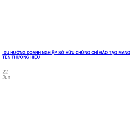
XU HƯỚNG DOANH NGHIỆP SỞ HỮU CHỨNG CHỈ ĐÀO TẠO MANG
TÊN THƯƠNG HIỆU
22
Jun