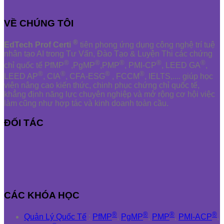
VỀ CHÚNG TÔI
®
EdTech Prof Certi
tiên phong ứng dụng công nghệ trí tuệ
nhân tạo AI trong Tư Vấn, Đào Tạo & Luyện Thi các chứng
®
®
®
®
®
chỉ quốc tế PfMP
,PgMP
,PMP
, PMI-CP
, LEED GA
,
®
®
®
®
LEED AP
, CIA
, CFA-ESG
, FCCM
, IELTS,.... giúp học
viên nâng cao kiến thức, chinh phục chứng chỉ quốc tế,
khẳng định năng lực chuyên nghiệp và mở rộng cơ hội việc
làm cũng như hợp tác và kinh doanh toàn cầu.
ĐỐI TÁC
CÁC KHÓA HỌC
®
®
®
®
Quản Lý Quốc Tế
:
PfMP
,
PgMP
,
PMP
,
PMI-ACP
,