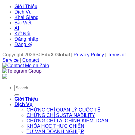
Giới Thiệu
Dịch Vụ
Khai Giảng
Bài Viết
AI
Kết Nối
Đăng nhập
Đăng ký
Copyright 2026 ©
EduX Global
|
Privacy Policy
|
Terms of
Service
|
Contact
Search
for:
Giới Thiệu
Dịch Vụ
CHỨNG CHỈ QUẢN LÝ QUỐC TẾ
CHỨNG CHỈ SUSTAINABILITY
CHỨNG CHỈ TÀI CHÍNH KIỂM TOÁN
KHÓA HỌC THỰC CHIẾN
TƯ VẤN DOANH NGHIỆP