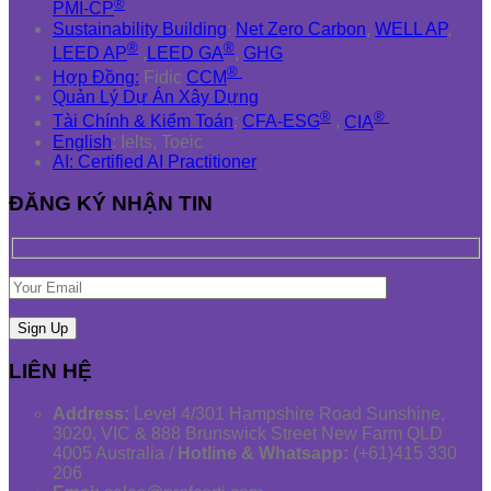
®
PMI-CP
Sustainability Building
:
Net Zero Carbon
,
WELL AP
,
®
®
LEED AP
,
LEED GA
,
GHG
®
Hợp Đồng:
Fidic
CCM
Quản Lý Dự Án Xây Dựng
®
®
Tài Chính & Kiểm Toán
:
CFA-ESG
,
CIA
English
: Ielts, Toeic
AI: Certified AI Practitioner
ĐĂNG KÝ NHẬN TIN
LIÊN HỆ
Address:
Level 4/301 Hampshire Road Sunshine,
3020, VIC & 888 Brunswick Street New Farm QLD
4005 Australia /
Hotline & Whatsapp:
(+61)415 330
206