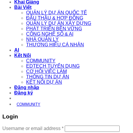
Khai Giảng
Bài Viết
QUẢN LÝ DỰ ÁN QUỐC TẾ
ĐẤU THẦU & HỢP ĐỒNG
QUẢN LÝ DỰ ÁN XÂY DỰNG
PHÁT TRIỂN BỀN VỮNG
CÔNG NGHỆ SỐ & AI
NHÀ QUẢN LÝ
THƯƠNG HIỆU CÁ NHÂN
AI
Kết Nối
COMMUNITY
EDTECH TUYỂN DỤNG
CƠ HỘI VIỆC LÀM
THÔNG TIN DỰ ÁN
KẾT NỐI DỰ ÁN
Đăng nhập
Đăng ký
COMMUNITY
Login
Required
Username or email address
*