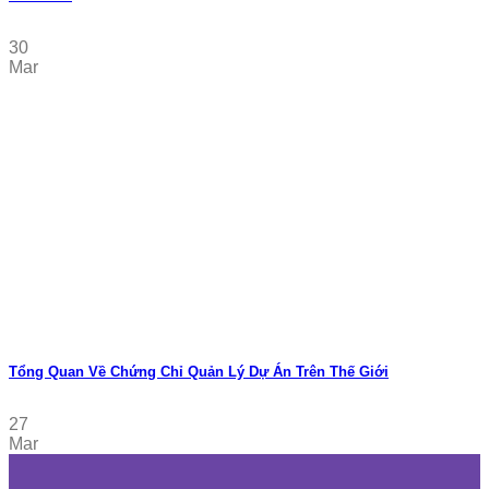
30
Mar
Tổng Quan Về Chứng Chỉ Quản Lý Dự Án Trên Thế Giới
27
Mar