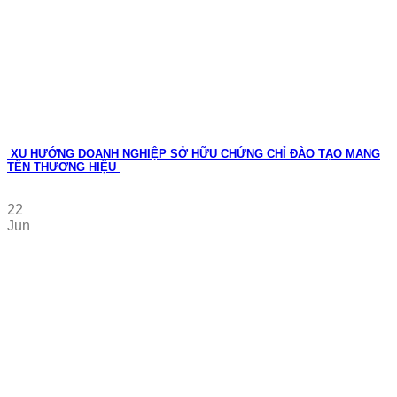
XU HƯỚNG DOANH NGHIỆP SỞ HỮU CHỨNG CHỈ ĐÀO TẠO MANG
TÊN THƯƠNG HIỆU
22
Jun