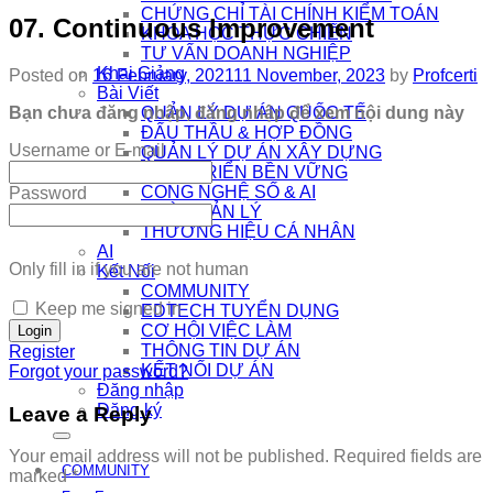
CHỨNG CHỈ TÀI CHÍNH KIỂM TOÁN
07. Continuous Improvement
KHÓA HỌC THỰC CHIẾN
TƯ VẤN DOANH NGHIỆP
Khai Giảng
Posted on
16 February, 2021
11 November, 2023
by
Profcerti
Bài Viết
Bạn chưa đăng nhập, đăng nhập để xem nội dung này
QUẢN LÝ DỰ ÁN QUỐC TẾ
ĐẤU THẦU & HỢP ĐỒNG
Username or E-mail
QUẢN LÝ DỰ ÁN XÂY DỰNG
PHÁT TRIỂN BỀN VỮNG
CÔNG NGHỆ SỐ & AI
Password
NHÀ QUẢN LÝ
THƯƠNG HIỆU CÁ NHÂN
AI
Only fill in if you are not human
Kết Nối
COMMUNITY
Keep me signed in
EDTECH TUYỂN DỤNG
CƠ HỘI VIỆC LÀM
THÔNG TIN DỰ ÁN
Register
KẾT NỐI DỰ ÁN
Forgot your password?
Đăng nhập
Đăng ký
Leave a Reply
Your email address will not be published.
Required fields are
COMMUNITY
marked
*