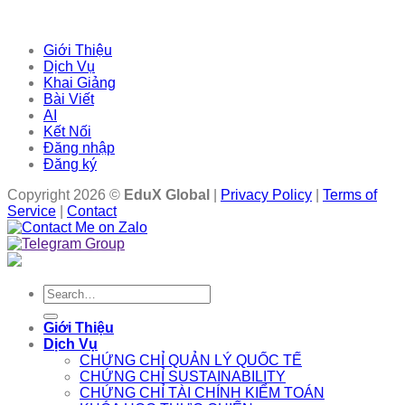
Giới Thiệu
Dịch Vụ
Khai Giảng
Bài Viết
AI
Kết Nối
Đăng nhập
Đăng ký
Copyright 2026 ©
EduX Global
|
Privacy Policy
|
Terms of
Service
|
Contact
Search
for:
Giới Thiệu
Dịch Vụ
CHỨNG CHỈ QUẢN LÝ QUỐC TẾ
CHỨNG CHỈ SUSTAINABILITY
CHỨNG CHỈ TÀI CHÍNH KIỂM TOÁN