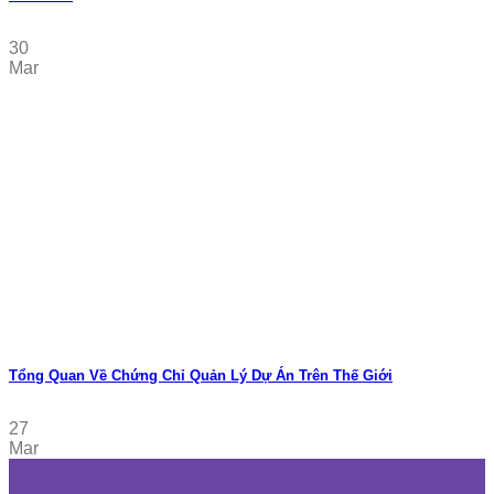
30
Mar
Tổng Quan Về Chứng Chỉ Quản Lý Dự Án Trên Thế Giới
27
Mar