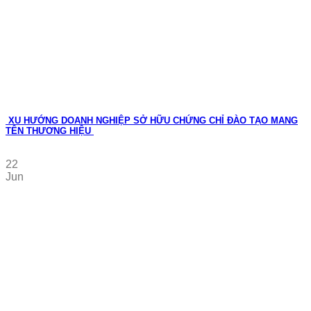
XU HƯỚNG DOANH NGHIỆP SỞ HỮU CHỨNG CHỈ ĐÀO TẠO MANG
TÊN THƯƠNG HIỆU
22
Jun