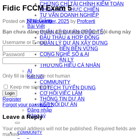
CHỨNG CHỈ TÀI CHÍNH KIỂM TOÁN
Fidic FCCM Exam 5
KHÓA HỌC THỰC CHIẾN
TƯ VẤN DOANH NGHIỆP
Khai Giảng
Posted on
14 November, 2025
by
Profcerti
Bài Viết
Bạn chưa đăng nhập, đăng nhập để xem nội dung này
QUẢN LÝ DỰ ÁN QUỐC TẾ
ĐẤU THẦU & HỢP ĐỒNG
Username or E-mail
QUẢN LÝ DỰ ÁN XÂY DỰNG
PHÁT TRIỂN BỀN VỮNG
CÔNG NGHỆ SỐ & AI
Password
NHÀ QUẢN LÝ
THƯƠNG HIỆU CÁ NHÂN
AI
Only fill in if you are not human
Kết Nối
COMMUNITY
Keep me signed in
EDTECH TUYỂN DỤNG
CƠ HỘI VIỆC LÀM
THÔNG TIN DỰ ÁN
Register
KẾT NỐI DỰ ÁN
Forgot your password?
Đăng nhập
Đăng ký
Leave a Reply
Your email address will not be published.
Required fields are
COMMUNITY
marked
*