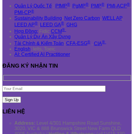
®
®
®
®
Quản Lý Quốc Tế
:
PfMP
,
PgMP
,
PMP
,
PMI-ACP
,
®
PMI-CP
Sustainability Building
:
Net Zero Carbon
,
WELL AP
,
®
®
LEED AP
,
LEED GA
,
GHG
®
Hợp Đồng:
Fidic
CCM
Quản Lý Dự Án Xây Dựng
®
®
Tài Chính & Kiểm Toán
:
CFA-ESG
,
CIA
English
: Ielts, Toeic
AI: Certified AI Practitioner
ĐĂNG KÝ NHẬN TIN
LIÊN HỆ
Address:
Level 4/301 Hampshire Road Sunshine,
3020, VIC & 888 Brunswick Street New Farm QLD
4005 Australia /
Hotline & Whatsapp:
(+61)415 330