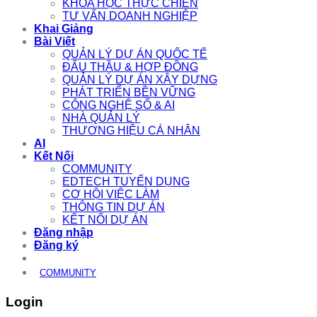
KHÓA HỌC THỰC CHIẾN
TƯ VẤN DOANH NGHIỆP
Khai Giảng
Bài Viết
QUẢN LÝ DỰ ÁN QUỐC TẾ
ĐẤU THẦU & HỢP ĐỒNG
QUẢN LÝ DỰ ÁN XÂY DỰNG
PHÁT TRIỂN BỀN VỮNG
CÔNG NGHỆ SỐ & AI
NHÀ QUẢN LÝ
THƯƠNG HIỆU CÁ NHÂN
AI
Kết Nối
COMMUNITY
EDTECH TUYỂN DỤNG
CƠ HỘI VIỆC LÀM
THÔNG TIN DỰ ÁN
KẾT NỐI DỰ ÁN
Đăng nhập
Đăng ký
COMMUNITY
Login