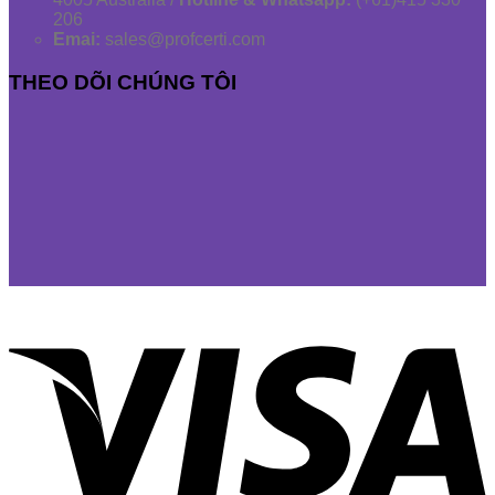
206
Emai:
sales@profcerti.com
THEO DÕI CHÚNG TÔI