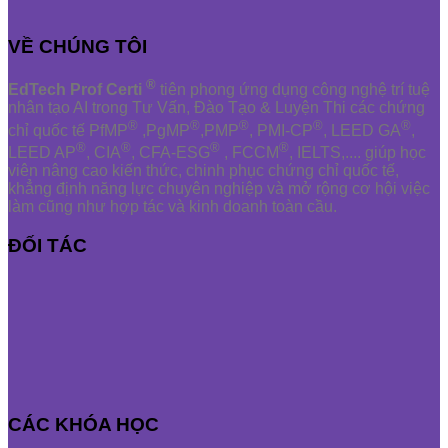
VỀ CHÚNG TÔI
®
EdTech Prof Certi
tiên phong ứng dụng công nghệ trí tuệ
nhân tạo AI trong Tư Vấn, Đào Tạo & Luyện Thi các chứng
®
®
®
®
®
chỉ quốc tế PfMP
,PgMP
,PMP
, PMI-CP
, LEED GA
,
®
®
®
®
LEED AP
, CIA
, CFA-ESG
, FCCM
, IELTS,.... giúp học
viên nâng cao kiến thức, chinh phục chứng chỉ quốc tế,
khẳng định năng lực chuyên nghiệp và mở rộng cơ hội việc
làm cũng như hợp tác và kinh doanh toàn cầu.
ĐỐI TÁC
CÁC KHÓA HỌC