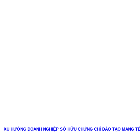
XU HƯỚNG DOANH NGHIỆP SỞ HỮU CHỨNG CHỈ ĐÀO TẠO MANG T