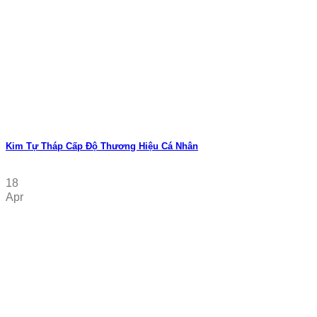
Kim Tự Tháp Cấp Độ Thương Hiệu Cá Nhân
18
Apr