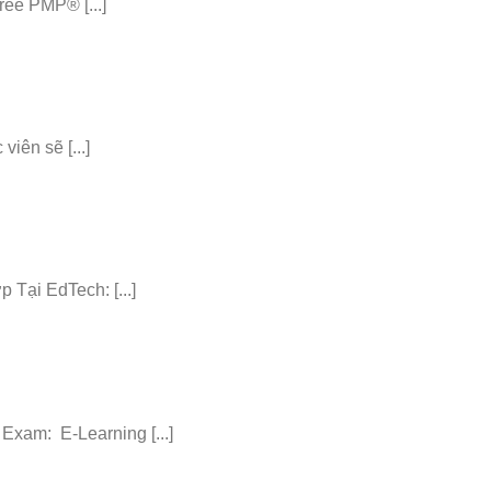
ee PMP® [...]
iên sẽ [...]
ại EdTech: [...]
am: E-Learning [...]