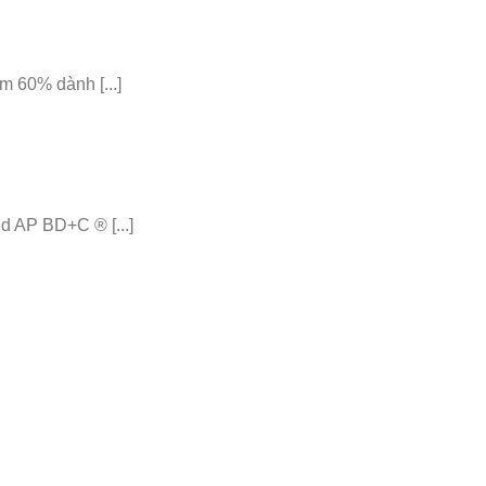
 60% dành [...]
 AP BD+C ® [...]