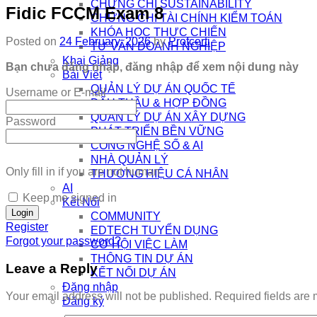
CHỨNG CHỈ SUSTAINABILITY
Fidic FCCM Exam 8
CHỨNG CHỈ TÀI CHÍNH KIỂM TOÁN
KHÓA HỌC THỰC CHIẾN
Posted on
24 February, 2026
by
Profcerti
TƯ VẤN DOANH NGHIỆP
Khai Giảng
Bạn chưa đăng nhập, đăng nhập để xem nội dung này
Bài Viết
QUẢN LÝ DỰ ÁN QUỐC TẾ
Username or E-mail
ĐẤU THẦU & HỢP ĐỒNG
QUẢN LÝ DỰ ÁN XÂY DỰNG
Password
PHÁT TRIỂN BỀN VỮNG
CÔNG NGHỆ SỐ & AI
NHÀ QUẢN LÝ
Only fill in if you are not human
THƯƠNG HIỆU CÁ NHÂN
AI
Keep me signed in
Kết Nối
COMMUNITY
Register
EDTECH TUYỂN DỤNG
Forgot your password?
CƠ HỘI VIỆC LÀM
THÔNG TIN DỰ ÁN
Leave a Reply
KẾT NỐI DỰ ÁN
Đăng nhập
Your email address will not be published.
Required fields are
Đăng ký