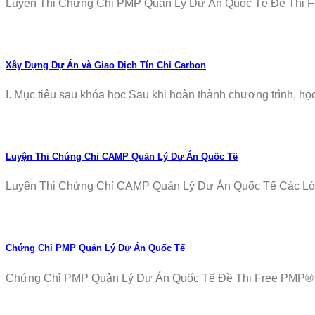
Luyện Thi Chứng Chỉ PMP Quản Lý Dự Án Quốc Tế Đề Thi Fr
Xây Dựng Dự Án và Giao Dịch Tín Chỉ Carbon
I. Mục tiêu sau khóa học Sau khi hoàn thành chương trình, học v
Luyện Thi Chứng Chỉ CAMP Quản Lý Dự Án Quốc Tế
Luyện Thi Chứng Chỉ CAMP Quản Lý Dự Án Quốc Tế Các Lớp T
Chứng Chỉ PMP Quản Lý Dự Án Quốc Tế
Chứng Chỉ PMP Quản Lý Dự Án Quốc Tế Đề Thi Free PMP® Ex