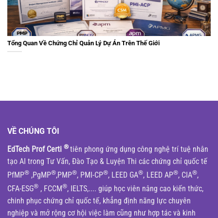
Tổng Quan Về Chứng Chỉ Quản Lý Dự Án Trên Thế Giới
VỀ CHÚNG TÔI
®
EdTech Prof Certi
tiên phong ứng dụng công nghệ trí tuệ nhân
tạo AI trong Tư Vấn, Đào Tạo & Luyện Thi các chứng chỉ quốc tế
®
®
®
®
®
®
®
PfMP
,PgMP
,PMP
, PMI-CP
, LEED GA
, LEED AP
, CIA
,
®
®
CFA-ESG
, FCCM
, IELTS,.... giúp học viên nâng cao kiến thức,
chinh phục chứng chỉ quốc tế, khẳng định năng lực chuyên
nghiệp và mở rộng cơ hội việc làm cũng như hợp tác và kinh