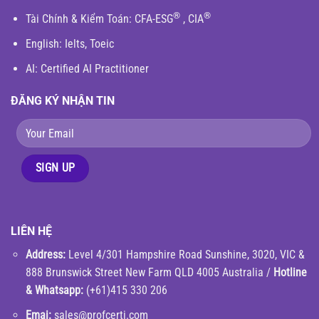
®
®
Tài Chính & Kiểm Toán
:
CFA-ESG
,
CIA
English
: Ielts, Toeic
AI: Certified AI Practitioner
ĐĂNG KÝ NHẬN TIN
LIÊN HỆ
Address:
Level 4/301 Hampshire Road Sunshine, 3020, VIC &
888 Brunswick Street New Farm QLD 4005 Australia /
Hotline
& Whatsapp:
(+61)415 330 206
Emai:
sales@profcerti.com