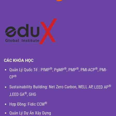
CÁC KHÓA HỌC
®
®
®
®
Quản Lý Quốc Tế
:
PfMP
,
PgMP
,
PMP
,
PMI-ACP
,
PMI-
®
CP
®
Sustainability Building
:
Net Zero Carbon
,
WELL AP
,
LEED AP
®
,
LEED GA
,
GHG
®
Hợp Đồng:
Fidic
CCM
Quản Lý Dự Án Xây Dựng