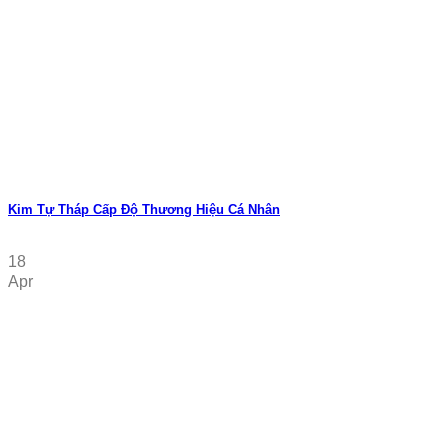
Kim Tự Tháp Cấp Độ Thương Hiệu Cá Nhân
18
Apr