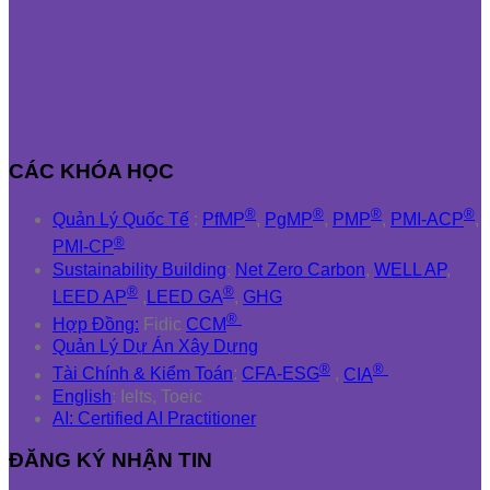
CÁC KHÓA HỌC
®
®
®
®
Quản Lý Quốc Tế
:
PfMP
,
PgMP
,
PMP
,
PMI-ACP
,
®
PMI-CP
Sustainability Building
:
Net Zero Carbon
,
WELL AP
,
®
®
LEED AP
,
LEED GA
,
GHG
®
Hợp Đồng:
Fidic
CCM
Quản Lý Dự Án Xây Dựng
®
®
Tài Chính & Kiểm Toán
:
CFA-ESG
,
CIA
English
: Ielts, Toeic
AI: Certified AI Practitioner
ĐĂNG KÝ NHẬN TIN