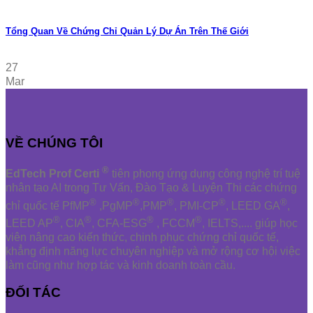
Tổng Quan Về Chứng Chỉ Quản Lý Dự Án Trên Thế Giới
27
Mar
VỀ CHÚNG TÔI
®
EdTech Prof Certi
tiên phong ứng dụng công nghệ trí tuệ
nhân tạo AI trong Tư Vấn, Đào Tạo & Luyện Thi các chứng
®
®
®
®
®
chỉ quốc tế PfMP
,PgMP
,PMP
, PMI-CP
, LEED GA
,
®
®
®
®
LEED AP
, CIA
, CFA-ESG
, FCCM
, IELTS,.... giúp học
viên nâng cao kiến thức, chinh phục chứng chỉ quốc tế,
khẳng định năng lực chuyên nghiệp và mở rộng cơ hội việc
làm cũng như hợp tác và kinh doanh toàn cầu.
ĐỐI TÁC