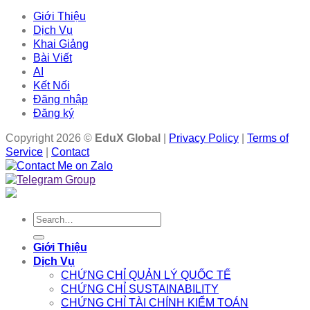
Giới Thiệu
Dịch Vụ
Khai Giảng
Bài Viết
AI
Kết Nối
Đăng nhập
Đăng ký
Copyright 2026 ©
EduX Global
|
Privacy Policy
|
Terms of
Service
|
Contact
Search
for:
Giới Thiệu
Dịch Vụ
CHỨNG CHỈ QUẢN LÝ QUỐC TẾ
CHỨNG CHỈ SUSTAINABILITY
CHỨNG CHỈ TÀI CHÍNH KIỂM TOÁN