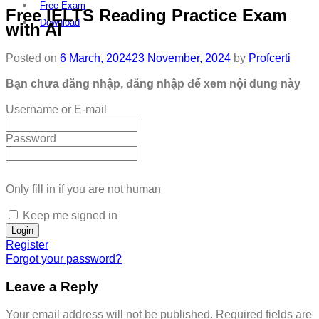
Free Exam
Free IELTS Reading Practice Exam
Download
with AI
Posted on
6 March, 2024
23 November, 2024
by
Profcerti
Bạn chưa đăng nhập, đăng nhập để xem nội dung này
Username or E-mail
Password
Only fill in if you are not human
Keep me signed in
Register
Forgot your password?
Leave a Reply
Your email address will not be published.
Required fields are