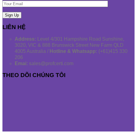
LIÊN HỆ
Address:
Level 4/301 Hampshire Road Sunshine,
3020, VIC & 888 Brunswick Street New Farm QLD
4005 Australia /
Hotline & Whatsapp:
(+61)415 330
206
Emai:
sales@profcerti.com
THEO DÕI CHÚNG TÔI