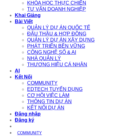
KHÓA HỌC THỰC CHIẾN
TƯ VẤN DOANH NGHIỆP
Khai Giảng
Bài Viết
QUẢN LÝ DỰ ÁN QUỐC TẾ
ĐẤU THẦU & HỢP ĐỒNG
QUẢN LÝ DỰ ÁN XÂY DỰNG
PHÁT TRIỂN BỀN VỮNG
CÔNG NGHỆ SỐ & AI
NHÀ QUẢN LÝ
THƯƠNG HIỆU CÁ NHÂN
AI
Kết Nối
COMMUNITY
EDTECH TUYỂN DỤNG
CƠ HỘI VIỆC LÀM
THÔNG TIN DỰ ÁN
KẾT NỐI DỰ ÁN
Đăng nhập
Đăng ký
COMMUNITY