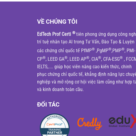
VỀ CHÚNG TÔI
®
EdTech Prof Certi
tiên phong ứng dụng công ng
trí tuệ nhân tạo AI trong Tư Vấn, Đào Tạo & Luyện 
®
®
®
các chứng chỉ quốc tế PfMP
,PgMP
,PMP
, PMI-
®
®
®
®
®
CP
, LEED GA
, LEED AP
, CIA
, CFA-ESG
, FCC
IELTS,.... giúp học viên nâng cao kiến thức, chinh
phục chứng chỉ quốc tế, khẳng định năng lực chuy
nghiệp và mở rộng cơ hội việc làm cũng như hợp t
và kinh doanh toàn cầu.
ĐỐI TÁC