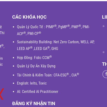
CÁC KHÓA HỌC
LI
®
®
®
hệ
Quản Lý Quốc Tế
:
PfMP
,
PgMP
,
PMP
,
PMI-
Thi
®
®
ACP
,
PMI-CP
Sustainability Building
:
Net Zero Carbon
,
WELL AP
,
®
M
,
®
®
LEED AP
,
LEED GA
,
GHG
®
Hợp Đồng:
Fidic
CCM
ên
T
ác
Quản Lý Dự Án Xây Dựng
®
®
Tài Chính & Kiểm Toán
:
CFA-ESG
,
CIA
English
: Ielts, Toeic
AI: Certified AI Practitioner
ĐĂNG KÝ NHẬN TIN