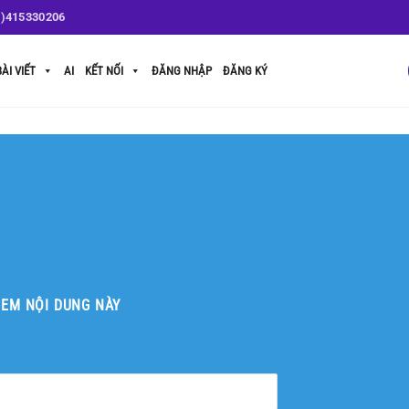
1)415330206
BÀI VIẾT
AI
KẾT NỐI
ĐĂNG NHẬP
ĐĂNG KÝ
XEM NỘI DUNG NÀY