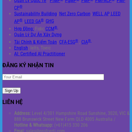
Quản Lý Quốc Tế
:
PfMP
,
PgMP
,
PMP
,
PMI-ACP
,
PMI-
®
CP
Sustainability Building
:
Net Zero Carbon
,
WELL AP
,
LEED
®
®
AP
,
LEED GA
,
GHG
®
Hợp Đồng:
Fidic
CCM
Quản Lý Dự Án Xây Dựng
®
®
Tài Chính & Kiểm Toán
:
CFA-ESG
,
CIA
English
: Ielts, Toeic
AI: Certified AI Practitioner
ĐĂNG KÝ NHẬN TIN
LIÊN HỆ
Address:
Level 4/301 Hampshire Road Sunshine, 3020, VIC &
888 Brunswick Street New Farm QLD 4005 Australia /
Hotline & Whatsapp:
(+61)415 330 206
Emai:
sales@profcerti.com