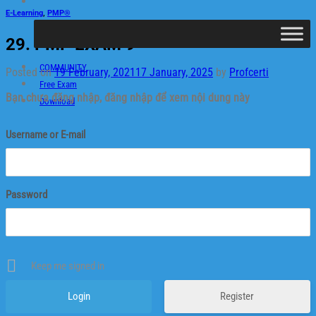
E-Learning
,
PMP®
29. PMP EXAM 9
COMMUNITY
Posted on
19 February, 2021
17 January, 2025
by
Profcerti
Free Exam
Bạn chưa đăng nhập, đăng nhập để xem nội dung này
Download
Username or E-mail
Password
Keep me signed in
Register