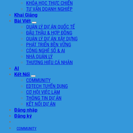
KHÓA HỌC THỰC CHIẾN
TƯ VẤN DOANH NGHIỆP
Khai Giảng
Bài Viết
QUẢN LÝ DỰ ÁN QUỐC TẾ
ĐẤU THẦU & HỢP ĐỒNG
QUẢN LÝ DỰ ÁN XÂY DỰNG
PHÁT TRIỂN BỀN VỮNG
CÔNG NGHỆ SỐ & AI
NHÀ QUẢN LÝ
THƯƠNG HIỆU CÁ NHÂN
AI
Kết Nối
COMMUNITY
EDTECH TUYỂN DỤNG
CƠ HỘI VIỆC LÀM
THÔNG TIN DỰ ÁN
KẾT NỐI DỰ ÁN
Đăng nhập
Đăng ký
COMMUNITY