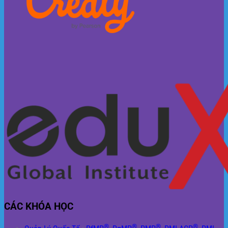
CÁC KHÓA HỌC
®
®
®
®