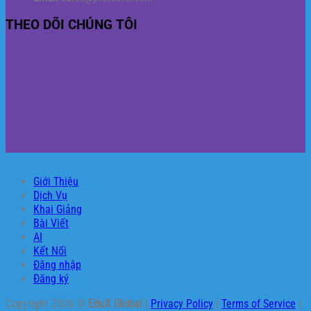
THEO DÕI CHÚNG TÔI
Giới Thiệu
Dịch Vụ
Khai Giảng
Bài Viết
AI
Kết Nối
Đăng nhập
Đăng ký
Copyright 2026 ©
EduX Global
|
Privacy Policy
|
Terms of Service
|