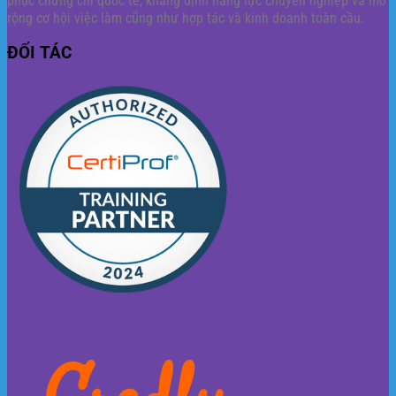
phục chứng chỉ quốc tế, khẳng định năng lực chuyên nghiệp và mở
rộng cơ hội việc làm cũng như hợp tác và kinh doanh toàn cầu.
ĐỐI TÁC