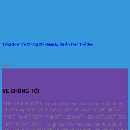
Tổng Quan Về Chứng Chỉ Quản Lý Dự Án Trên Thế Giới
27
Mar
VỀ CHÚNG TÔI
®
EdTech Prof Certi
tiên phong ứng dụng công nghệ trí tuệ nhân
tạo AI trong Tư Vấn, Đào Tạo & Luyện Thi các chứng chỉ quốc tế
®
®
®
®
®
®
®
PfMP
,PgMP
,PMP
, PMI-CP
, LEED GA
, LEED AP
, CIA
, CFA-
®
®
ESG
, FCCM
, IELTS,.... giúp học viên nâng cao kiến thức, chinh