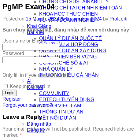
CHỨNG CHỈ SUSTAINABILITY
PgMP Exam 04
CHỨNG CHỈ TÀI CHÍNH KIỂM TOÁN
KHÓA HỌC THỰC CHIẾN
Posted on
15 March, 2024
25 November, 2024
by
Profcerti
TƯ VẤN DOANH NGHIỆP
Khai Giảng
Bạn chưa đăng nhập, đăng nhập để xem nội dung này
Bài Viết
QUẢN LÝ DỰ ÁN QUỐC TẾ
Username or E-mail
ĐẤU THẦU & HỢP ĐỒNG
QUẢN LÝ DỰ ÁN XÂY DỰNG
Password
PHÁT TRIỂN BỀN VỮNG
CÔNG NGHỆ SỐ & AI
NHÀ QUẢN LÝ
Only fill in if you are not human
THƯƠNG HIỆU CÁ NHÂN
AI
Keep me signed in
Kết Nối
COMMUNITY
Register
EDTECH TUYỂN DỤNG
Forgot your password?
CƠ HỘI VIỆC LÀM
THÔNG TIN DỰ ÁN
Leave a Reply
KẾT NỐI DỰ ÁN
Đăng nhập
Your email address will not be published.
Required fields are
Đăng ký
marked
*