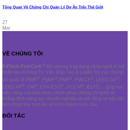
Tổng Quan Về Chứng Chỉ Quản Lý Dự Án Trên Thế Giới
27
Mar
VỀ CHÚNG TÔI
®
EdTech Prof Certi
tiên phong ứng dụng công nghệ trí tuệ
nhân tạo AI trong Tư Vấn, Đào Tạo & Luyện Thi các chứng
®
®
®
®
®
chỉ quốc tế PfMP
,PgMP
,PMP
, PMI-CP
, LEED GA
,
®
®
®
®
LEED AP
, CIA
, CFA-ESG
, FCCM
, IELTS,.... giúp học
viên nâng cao kiến thức, chinh phục chứng chỉ quốc tế,
khẳng định năng lực chuyên nghiệp và mở rộng cơ hội việc
làm cũng như hợp tác và kinh doanh toàn cầu.
ĐỐI TÁC