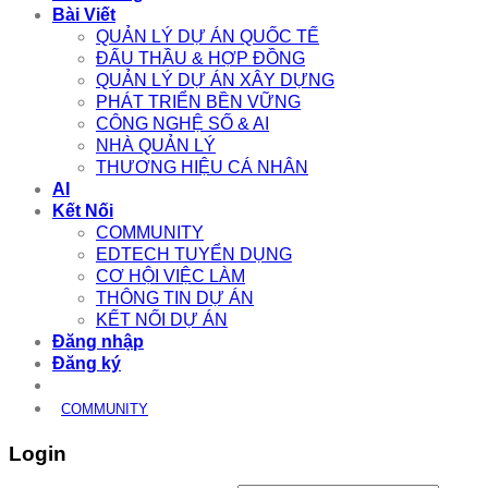
Bài Viết
QUẢN LÝ DỰ ÁN QUỐC TẾ
ĐẤU THẦU & HỢP ĐỒNG
QUẢN LÝ DỰ ÁN XÂY DỰNG
PHÁT TRIỂN BỀN VỮNG
CÔNG NGHỆ SỐ & AI
NHÀ QUẢN LÝ
THƯƠNG HIỆU CÁ NHÂN
AI
Kết Nối
COMMUNITY
EDTECH TUYỂN DỤNG
CƠ HỘI VIỆC LÀM
THÔNG TIN DỰ ÁN
KẾT NỐI DỰ ÁN
Đăng nhập
Đăng ký
COMMUNITY
Login