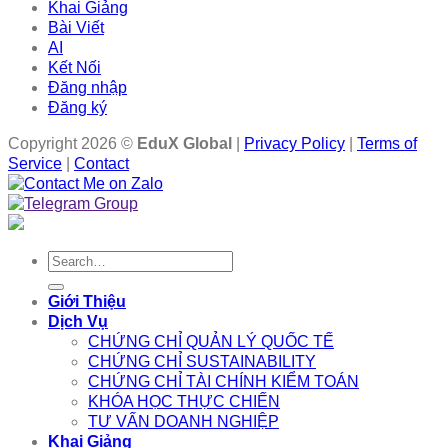
Khai Giảng
Bài Viết
AI
Kết Nối
Đăng nhập
Đăng ký
Copyright 2026 ©
EduX Global
|
Privacy Policy
|
Terms of
Service
|
Contact
Search
for:
Giới Thiệu
Dịch Vụ
CHỨNG CHỈ QUẢN LÝ QUỐC TẾ
CHỨNG CHỈ SUSTAINABILITY
CHỨNG CHỈ TÀI CHÍNH KIỂM TOÁN
KHÓA HỌC THỰC CHIẾN
TƯ VẤN DOANH NGHIỆP
Khai Giảng