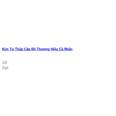
Kim Tự Tháp Cấp Độ Thương Hiệu Cá Nhân
18
Apr