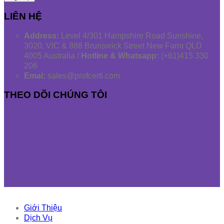
LIÊN HỆ
Address:
Level 4/301 Hampshire Road Sunshine,
3020, VIC & 888 Brunswick Street New Farm QLD
4005 Australia /
Hotline & Whatsapp:
(+61)415 330
206
Emai:
sales@profcerti.com
THEO DÕI CHÚNG TÔI
Giới Thiệu
Dịch Vụ