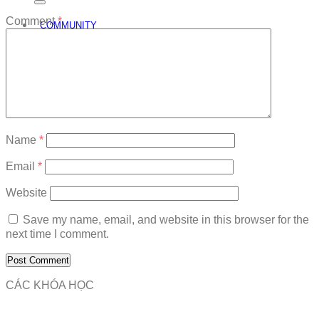
Comment
*
COMMUNITY
Free Exam
Download
Name
*
Email
*
Website
Save my name, email, and website in this browser for the
next time I comment.
CÁC KHÓA HỌC