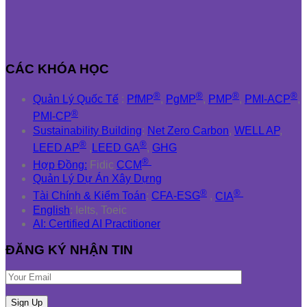
CÁC KHÓA HỌC
®
®
®
®
Quản Lý Quốc Tế
:
PfMP
,
PgMP
,
PMP
,
PMI-ACP
,
®
PMI-CP
Sustainability Building
:
Net Zero Carbon
,
WELL AP
,
®
®
LEED AP
,
LEED GA
,
GHG
®
Hợp Đồng:
Fidic
CCM
Quản Lý Dự Án Xây Dựng
®
®
Tài Chính & Kiểm Toán
:
CFA-ESG
,
CIA
English
: Ielts, Toeic
AI: Certified AI Practitioner
ĐĂNG KÝ NHẬN TIN