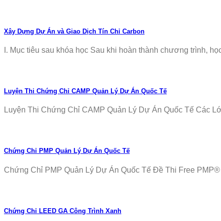
Xây Dựng Dự Án và Giao Dịch Tín Chỉ Carbon
I. Mục tiêu sau khóa học Sau khi hoàn thành chương trình, học v
Luyện Thi Chứng Chỉ CAMP Quản Lý Dự Án Quốc Tế
Luyện Thi Chứng Chỉ CAMP Quản Lý Dự Án Quốc Tế Các Lớp T
Chứng Chỉ PMP Quản Lý Dự Án Quốc Tế
Chứng Chỉ PMP Quản Lý Dự Án Quốc Tế Đề Thi Free PMP® Ex
Chứng Chỉ LEED GA Công Trình Xanh