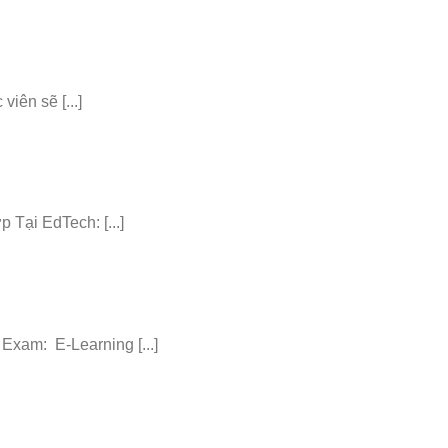
iên sẽ [...]
ại EdTech: [...]
am: E-Learning [...]