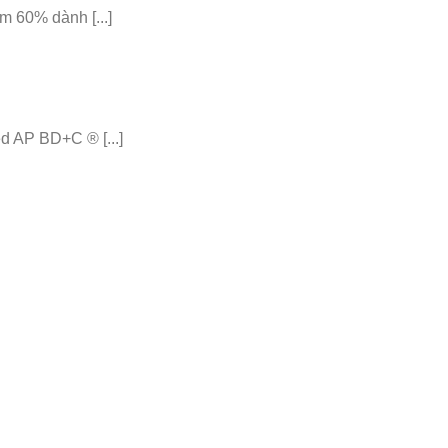
 60% dành [...]
 AP BD+C ® [...]