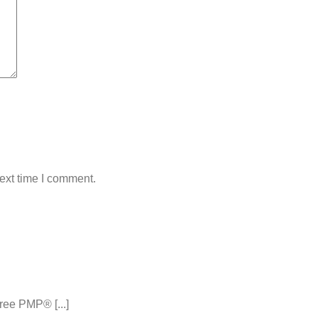
ext time I comment.
ee PMP® [...]