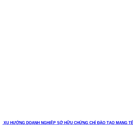
XU HƯỚNG DOANH NGHIỆP SỞ HỮU CHỨNG CHỈ ĐÀO TẠO MANG T