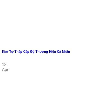
Kim Tự Tháp Cấp Độ Thương Hiệu Cá Nhân
18
Apr