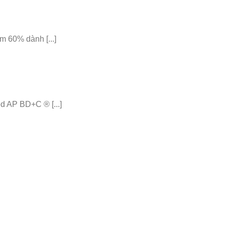
 60% dành [...]
 AP BD+C ® [...]