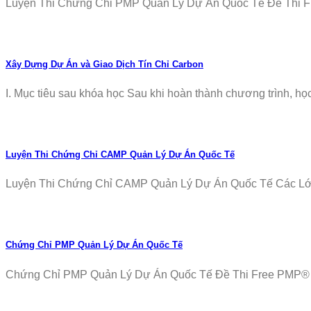
Luyện Thi Chứng Chỉ PMP Quản Lý Dự Án Quốc Tế Đề Thi Fr
Xây Dựng Dự Án và Giao Dịch Tín Chỉ Carbon
I. Mục tiêu sau khóa học Sau khi hoàn thành chương trình, học v
Luyện Thi Chứng Chỉ CAMP Quản Lý Dự Án Quốc Tế
Luyện Thi Chứng Chỉ CAMP Quản Lý Dự Án Quốc Tế Các Lớp T
Chứng Chỉ PMP Quản Lý Dự Án Quốc Tế
Chứng Chỉ PMP Quản Lý Dự Án Quốc Tế Đề Thi Free PMP® Ex