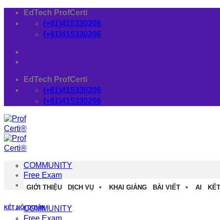
Skip
EdTech ProfCerti
to
(+61)415330206
content
(+61)415330206
EdTech ProfCerti
(+61)415330206
(+61)415330206
COMMUNITY
Free Exam
Download
GIỚI THIỆU
DỊCH VỤ
KHAI GIẢNG
BÀI VIẾT
AI
KẾT
KẾT NỐI DỰ ÁN
COMMUNITY
Free Exam