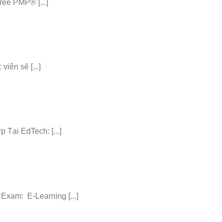
ee PMP® [...]
iên sẽ [...]
ại EdTech: [...]
am: E-Learning [...]