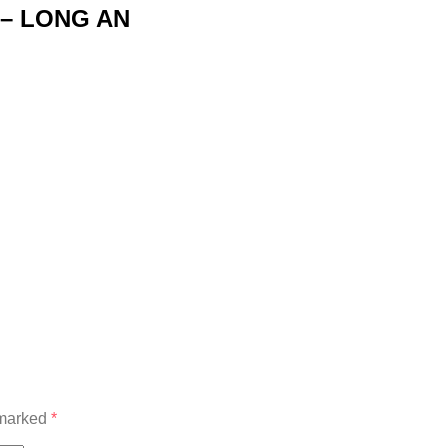
– LONG AN
 marked
*