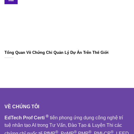
Tổng Quan Về Chứng Chỉ Quản Lý Dự Án Trên Thế Giới
VỀ CHÚNG TÔI
®
EdTech Prof Certi
tiên phong ứng dụng công nghệ trí
tuệ nhân tạo AI trong Tư Vấn, Đào Tạo & Luyện Thi các
®
®
®
®
chứng chỉ quốc tế PfMP
,PgMP
,PMP
, PMI-CP
, LEED