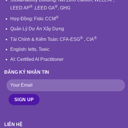
®
®
LEED AP
,
LEED GA
,
GHG
®
Hợp Đồng:
Fidic
CCM
Quản Lý Dự Án Xây Dựng
®
®
Tài Chính & Kiểm Toán
:
CFA-ESG
,
CIA
English
: Ielts, Toeic
AI: Certified AI Practitioner
ĐĂNG KÝ NHẬN TIN
LIÊN HỆ