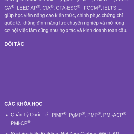
®
®
®
®
®
GA
, LEED AP
, CIA
, CFA-ESG
, FCCM
, IELTS,....
giúp học viên nâng cao kiến thức, chinh phục chứng chỉ
quốc tế, khẳng định năng lực chuyên nghiệp và mở rộng
cơ hội việc làm cũng như hợp tác và kinh doanh toàn cầu.
ĐỐI TÁC
CÁC KHÓA HỌC
®
®
®
®
Quản Lý Quốc Tế
:
PfMP
,
PgMP
,
PMP
,
PMI-ACP
,
®
PMI-CP
Sustainability Building
:
Net Zero Carbon
,
WELL AP
,