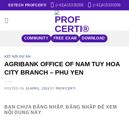
Skip
(+61)415330206
(+61)415330206
EDTECH PROFCERTI
to
content
COMMUNITY
FREE EXAM
DOWNLOAD
KẾT NỐI DỰ ÁN
AGRIBANK OFFICE OF NAM TUY HOA
CITY BRANCH – PHU YEN
POSTED ON
10 APRIL, 2024
BY
PROFCERTI
BẠN CHƯA ĐĂNG NHẬP, ĐĂNG NHẬP ĐỂ XEM
NỘI DUNG NÀY
Username or E-mail