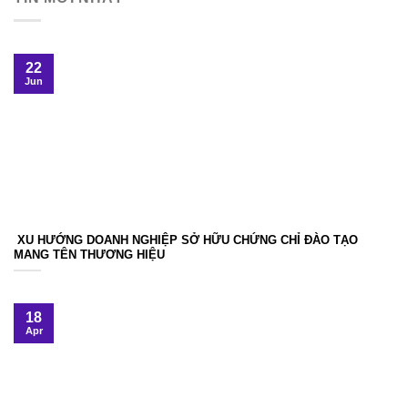
22
Jun
XU HƯỚNG DOANH NGHIỆP SỞ HỮU CHỨNG CHỈ ĐÀO TẠO
MANG TÊN THƯƠNG HIỆU
18
Apr