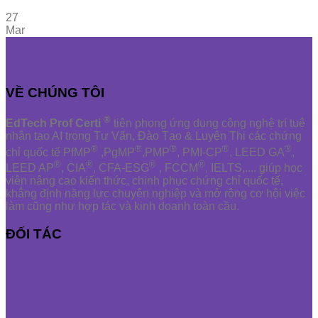
27
Mar
VỀ CHÚNG TÔI
®
EdTech Prof Certi
tiên phong ứng dụng công nghệ trí tuệ
nhân tạo AI trong Tư Vấn, Đào Tạo & Luyện Thi các chứng
®
®
®
®
®
chỉ quốc tế PfMP
,PgMP
,PMP
, PMI-CP
, LEED GA
,
®
®
®
®
LEED AP
, CIA
, CFA-ESG
, FCCM
, IELTS,.... giúp học
viên nâng cao kiến thức, chinh phục chứng chỉ quốc tế,
khẳng định năng lực chuyên nghiệp và mở rộng cơ hội việc
làm cũng như hợp tác và kinh doanh toàn cầu.
ĐỐI TÁC