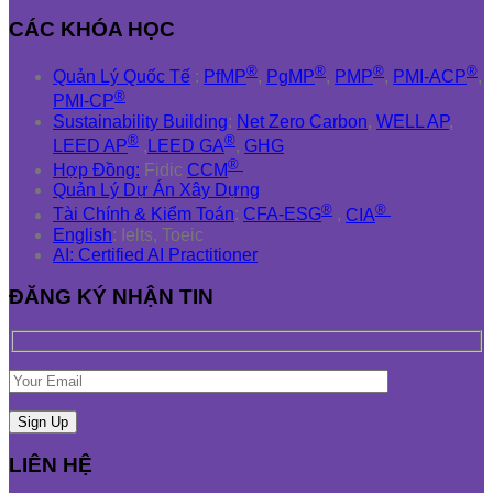
CÁC KHÓA HỌC
®
®
®
®
Quản Lý Quốc Tế
:
PfMP
,
PgMP
,
PMP
,
PMI-ACP
,
®
PMI-CP
Sustainability Building
:
Net Zero Carbon
,
WELL AP
,
®
®
LEED AP
,
LEED GA
,
GHG
®
Hợp Đồng:
Fidic
CCM
Quản Lý Dự Án Xây Dựng
®
®
Tài Chính & Kiểm Toán
:
CFA-ESG
,
CIA
English
: Ielts, Toeic
AI: Certified AI Practitioner
ĐĂNG KÝ NHẬN TIN
LIÊN HỆ