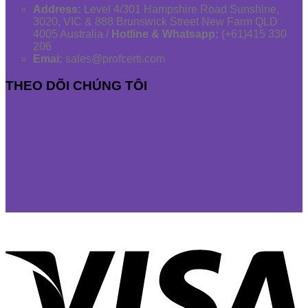
Address:
Level 4/301 Hampshire Road Sunshine,
3020, VIC & 888 Brunswick Street New Farm QLD
4005 Australia /
Hotline & Whatsapp:
(+61)415 330
206
Emai:
sales@profcerti.com
THEO DÕI CHÚNG TÔI