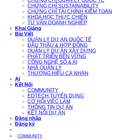
CHỨNG CHỈ QUẢN LÝ QUỐC TẾ
CHỨNG CHỈ SUSTAINABILITY
CHỨNG CHỈ TÀI CHÍNH KIỂM TOÁN
KHÓA HỌC THỰC CHIẾN
TƯ VẤN DOANH NGHIỆP
Khai Giảng
Bài Viết
QUẢN LÝ DỰ ÁN QUỐC TẾ
ĐẤU THẦU & HỢP ĐỒNG
QUẢN LÝ DỰ ÁN XÂY DỰNG
PHÁT TRIỂN BỀN VỮNG
CÔNG NGHỆ SỐ & AI
NHÀ QUẢN LÝ
THƯƠNG HIỆU CÁ NHÂN
AI
Kết Nối
COMMUNITY
EDTECH TUYỂN DỤNG
CƠ HỘI VIỆC LÀM
THÔNG TIN DỰ ÁN
KẾT NỐI DỰ ÁN
Đăng nhập
Đăng ký
COMMUNITY