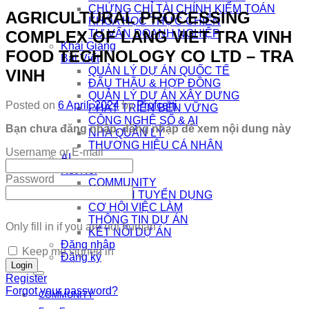
CHỨNG CHỈ TÀI CHÍNH KIỂM TOÁN
AGRICULTURAL PROCESSING
KHÓA HỌC THỰC CHIẾN
COMPLEX OF LANG VIET TRA VINH
TƯ VẤN DOANH NGHIỆP
Khai Giảng
FOOD TECHNOLOGY CO LTD – TRA
Bài Viết
QUẢN LÝ DỰ ÁN QUỐC TẾ
VINH
ĐẤU THẦU & HỢP ĐỒNG
QUẢN LÝ DỰ ÁN XÂY DỰNG
Posted on
6 April, 2024
by
Profcerti
PHÁT TRIỂN BỀN VỮNG
CÔNG NGHỆ SỐ & AI
Bạn chưa đăng nhập, đăng nhập để xem nội dung này
NHÀ QUẢN LÝ
THƯƠNG HIỆU CÁ NHÂN
Username or E-mail
AI
Kết Nối
Password
COMMUNITY
EDTECH TUYỂN DỤNG
CƠ HỘI VIỆC LÀM
THÔNG TIN DỰ ÁN
Only fill in if you are not human
KẾT NỐI DỰ ÁN
Đăng nhập
Keep me signed in
Đăng ký
Register
Forgot your password?
COMMUNITY