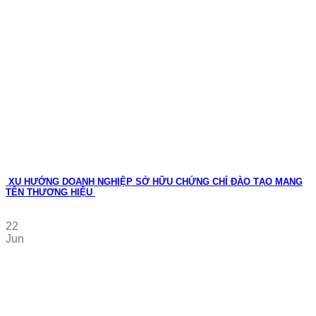
XU HƯỚNG DOANH NGHIỆP SỞ HỮU CHỨNG CHỈ ĐÀO TẠO MANG
TÊN THƯƠNG HIỆU
22
Jun