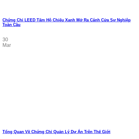
Chứng Chỉ LEED Tấm Hộ Chiếu Xanh Mở Ra Cánh Cửa Sự Nghiệp
Toàn Cầu
30
Mar
Tổng Quan Về Chứng Chỉ Quản Lý Dự Án Trên Thế Giới