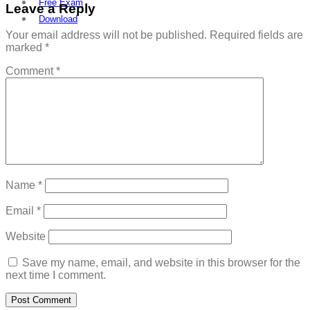
Free Exam
Leave a Reply
Download
Your email address will not be published.
Required fields are
marked
*
Comment
*
Name
*
Email
*
Website
Save my name, email, and website in this browser for the
next time I comment.