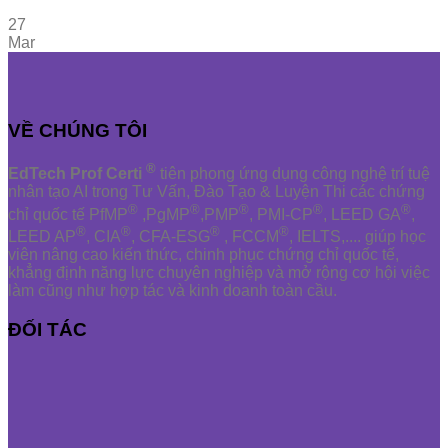
27
Mar
VỀ CHÚNG TÔI
®
EdTech Prof Certi
tiên phong ứng dụng công nghệ trí tuệ
nhân tạo AI trong Tư Vấn, Đào Tạo & Luyện Thi các chứng
®
®
®
®
®
chỉ quốc tế PfMP
,PgMP
,PMP
, PMI-CP
, LEED GA
,
®
®
®
®
LEED AP
, CIA
, CFA-ESG
, FCCM
, IELTS,.... giúp học
viên nâng cao kiến thức, chinh phục chứng chỉ quốc tế,
khẳng định năng lực chuyên nghiệp và mở rộng cơ hội việc
làm cũng như hợp tác và kinh doanh toàn cầu.
ĐỐI TÁC