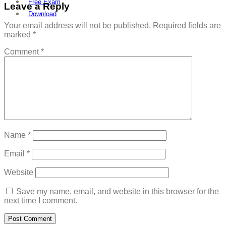
Free Exam
Leave a Reply
Download
Your email address will not be published.
Required fields are
marked
*
Comment
*
Name
*
Email
*
Website
Save my name, email, and website in this browser for the
next time I comment.