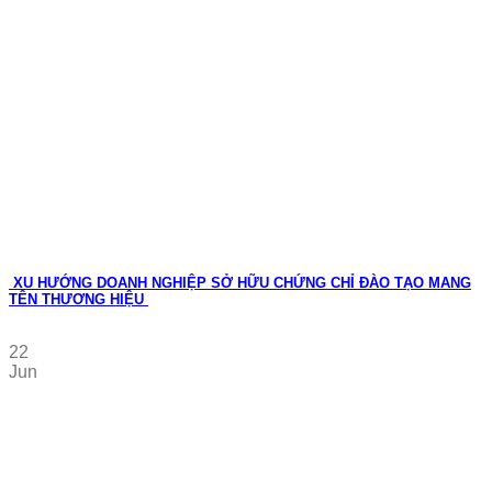
XU HƯỚNG DOANH NGHIỆP SỞ HỮU CHỨNG CHỈ ĐÀO TẠO MANG
TÊN THƯƠNG HIỆU
22
Jun