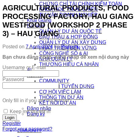
CHỨNG CHỈ TÀI CHÍNH KIỂM TOÁN
AGRICULTURAL PRODUCTS, FOOD
KHÓA HỌC THỰC CHIẾN
PROCESSING FACTORY, HAU GIANG
TƯ VẤN DOANH NGHIỆP
Khai Giảng
WESTFOOD (WORKSHOP 2 PHASE
Bài Viết
QUẢN LÝ DỰ ÁN QUỐC TẾ
3) – HAU GIANG
ĐẤU THẦU & HỢP ĐỒNG
QUẢN LÝ DỰ ÁN XÂY DỰNG
Posted on
7 April, 2024
by
Profcerti
PHÁT TRIỂN BỀN VỮNG
CÔNG NGHỆ SỐ & AI
Bạn chưa đăng nhập, đăng nhập để xem nội dung này
NHÀ QUẢN LÝ
THƯƠNG HIỆU CÁ NHÂN
Username or E-mail
AI
Kết Nối
Password
COMMUNITY
EDTECH TUYỂN DỤNG
CƠ HỘI VIỆC LÀM
THÔNG TIN DỰ ÁN
Only fill in if you are not human
KẾT NỐI DỰ ÁN
Đăng nhập
Keep me signed in
Đăng ký
Register
Forgot your password?
COMMUNITY