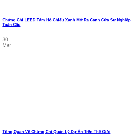
Chứng Chỉ LEED Tấm Hộ Chiếu Xanh Mở Ra Cánh Cửa Sự Nghiệp
Toàn Cầu
30
Mar
Tổng Quan Về Chứng Chỉ Quản Lý Dự Án Trên Thế Giới