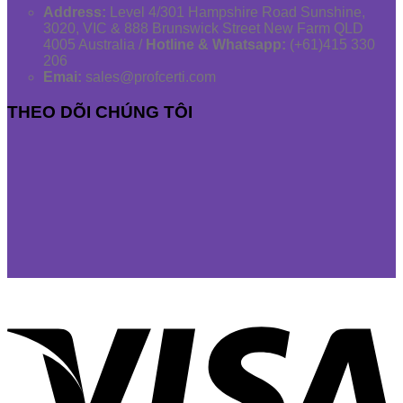
Address:
Level 4/301 Hampshire Road Sunshine,
3020, VIC & 888 Brunswick Street New Farm QLD
4005 Australia /
Hotline & Whatsapp:
(+61)415 330
206
Emai:
sales@profcerti.com
THEO DÕI CHÚNG TÔI