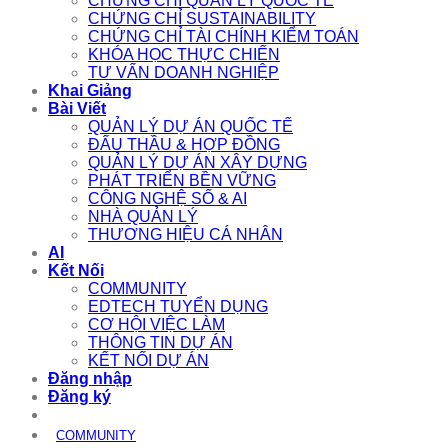
CHỨNG CHỈ QUẢN LÝ QUỐC TẾ
CHỨNG CHỈ SUSTAINABILITY
CHỨNG CHỈ TÀI CHÍNH KIỂM TOÁN
KHÓA HỌC THỰC CHIẾN
TƯ VẤN DOANH NGHIỆP
Khai Giảng
Bài Viết
QUẢN LÝ DỰ ÁN QUỐC TẾ
ĐẤU THẦU & HỢP ĐỒNG
QUẢN LÝ DỰ ÁN XÂY DỰNG
PHÁT TRIỂN BỀN VỮNG
CÔNG NGHỆ SỐ & AI
NHÀ QUẢN LÝ
THƯƠNG HIỆU CÁ NHÂN
AI
Kết Nối
COMMUNITY
EDTECH TUYỂN DỤNG
CƠ HỘI VIỆC LÀM
THÔNG TIN DỰ ÁN
KẾT NỐI DỰ ÁN
Đăng nhập
Đăng ký
COMMUNITY