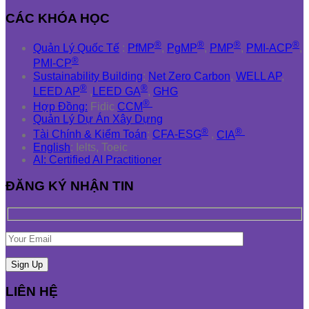
CÁC KHÓA HỌC
®
®
®
®
Quản Lý Quốc Tế
:
PfMP
,
PgMP
,
PMP
,
PMI-ACP
,
®
PMI-CP
Sustainability Building
:
Net Zero Carbon
,
WELL AP
,
®
®
LEED AP
,
LEED GA
,
GHG
®
Hợp Đồng:
Fidic
CCM
Quản Lý Dự Án Xây Dựng
®
®
Tài Chính & Kiểm Toán
:
CFA-ESG
,
CIA
English
: Ielts, Toeic
AI: Certified AI Practitioner
ĐĂNG KÝ NHẬN TIN
LIÊN HỆ