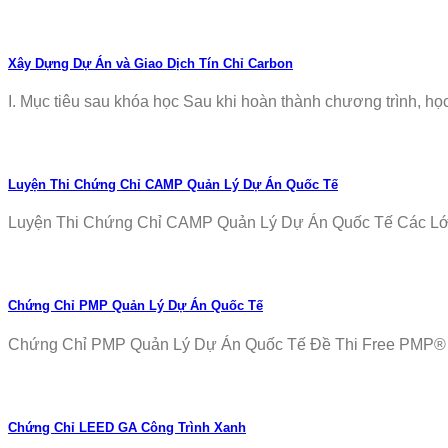
Xây Dựng Dự Án và Giao Dịch Tín Chỉ Carbon
I. Mục tiêu sau khóa học Sau khi hoàn thành chương trình, học v
Luyện Thi Chứng Chỉ CAMP Quản Lý Dự Án Quốc Tế
Luyện Thi Chứng Chỉ CAMP Quản Lý Dự Án Quốc Tế Các Lớp T
Chứng Chỉ PMP Quản Lý Dự Án Quốc Tế
Chứng Chỉ PMP Quản Lý Dự Án Quốc Tế Đề Thi Free PMP® Ex
Chứng Chỉ LEED GA Công Trình Xanh