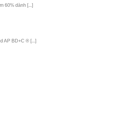
 60% dành [...]
 AP BD+C ® [...]