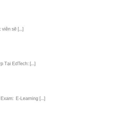
iên sẽ [...]
ại EdTech: [...]
am: E-Learning [...]