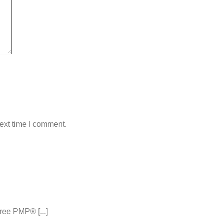
ext time I comment.
ee PMP® [...]