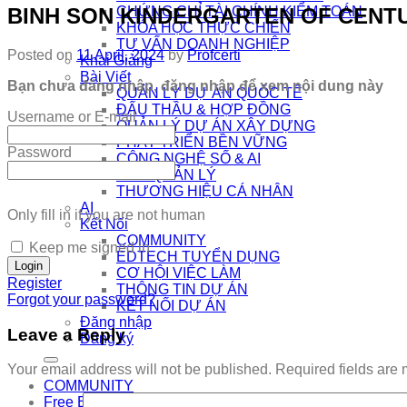
BINH SON KINDERGARTEN OF CENTU
CHỨNG CHỈ TÀI CHÍNH KIỂM TOÁN
KHÓA HỌC THỰC CHIẾN
TƯ VẤN DOANH NGHIỆP
Posted on
11 April, 2024
by
Profcerti
Khai Giảng
Bài Viết
Bạn chưa đăng nhập, đăng nhập để xem nội dung này
QUẢN LÝ DỰ ÁN QUỐC TẾ
ĐẤU THẦU & HỢP ĐỒNG
Username or E-mail
QUẢN LÝ DỰ ÁN XÂY DỰNG
PHÁT TRIỂN BỀN VỮNG
Password
CÔNG NGHỆ SỐ & AI
NHÀ QUẢN LÝ
THƯƠNG HIỆU CÁ NHÂN
AI
Only fill in if you are not human
Kết Nối
COMMUNITY
Keep me signed in
EDTECH TUYỂN DỤNG
CƠ HỘI VIỆC LÀM
Register
THÔNG TIN DỰ ÁN
Forgot your password?
KẾT NỐI DỰ ÁN
Đăng nhập
Leave a Reply
Đăng ký
Your email address will not be published.
Required fields are
COMMUNITY
Free Exam