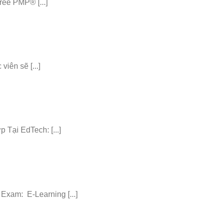
ee PMP® [...]
iên sẽ [...]
ại EdTech: [...]
am: E-Learning [...]