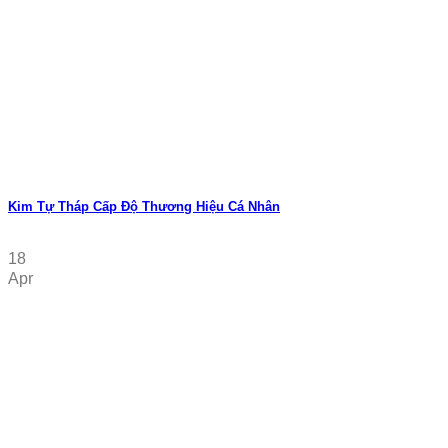
Kim Tự Tháp Cấp Độ Thương Hiệu Cá Nhân
18
Apr