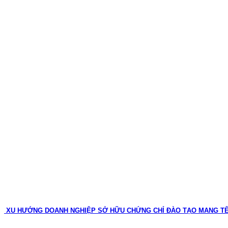
XU HƯỚNG DOANH NGHIỆP SỞ HỮU CHỨNG CHỈ ĐÀO TẠO MANG T