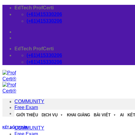
Skip
EdTech ProfCerti
to
(+61)415330206
content
(+61)415330206
EdTech ProfCerti
(+61)415330206
(+61)415330206
COMMUNITY
Free Exam
Download
GIỚI THIỆU
DỊCH VỤ
KHAI GIẢNG
BÀI VIẾT
AI
KẾT
KẾT NỐI DỰ ÁN
COMMUNITY
Free Exam