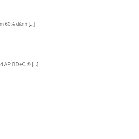
 60% dành [...]
 AP BD+C ® [...]