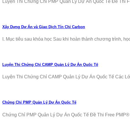
Luyện Thi Chứng Chỉ PMP Quản Lý Dự Án Quốc Tế Đề Thi Fr
Xây Dựng Dự Án và Giao Dịch Tín Chỉ Carbon
I. Mục tiêu sau khóa học Sau khi hoàn thành chương trình, học v
Luyện Thi Chứng Chỉ CAMP Quản Lý Dự Án Quốc Tế
Luyện Thi Chứng Chỉ CAMP Quản Lý Dự Án Quốc Tế Các Lớp T
Chứng Chỉ PMP Quản Lý Dự Án Quốc Tế
Chứng Chỉ PMP Quản Lý Dự Án Quốc Tế Đề Thi Free PMP® Ex