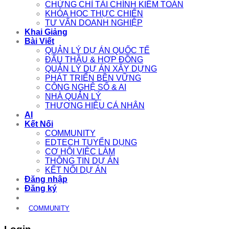
CHỨNG CHỈ TÀI CHÍNH KIỂM TOÁN
KHÓA HỌC THỰC CHIẾN
TƯ VẤN DOANH NGHIỆP
Khai Giảng
Bài Viết
QUẢN LÝ DỰ ÁN QUỐC TẾ
ĐẤU THẦU & HỢP ĐỒNG
QUẢN LÝ DỰ ÁN XÂY DỰNG
PHÁT TRIỂN BỀN VỮNG
CÔNG NGHỆ SỐ & AI
NHÀ QUẢN LÝ
THƯƠNG HIỆU CÁ NHÂN
AI
Kết Nối
COMMUNITY
EDTECH TUYỂN DỤNG
CƠ HỘI VIỆC LÀM
THÔNG TIN DỰ ÁN
KẾT NỐI DỰ ÁN
Đăng nhập
Đăng ký
COMMUNITY