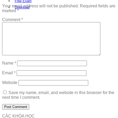
Free Exam
Your email address will not be published.
Required fields are
Download
marked
*
Comment
*
Name
*
Email
*
Website
Save my name, email, and website in this browser for the
next time I comment.
CÁC KHÓA HỌC