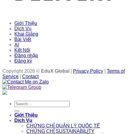
Giới Thiệu
Dịch Vụ
Khai Giảng
Bài Viết
AI
Kết Nối
Đăng nhập
Đăng ký
Copyright 2026 ©
EduX Global
|
Privacy Policy
|
Terms of
Service
|
Contact
Search
for:
Giới Thiệu
Dịch Vụ
CHỨNG CHỈ QUẢN LÝ QUỐC TẾ
CHỨNG CHỈ SUSTAINABILITY