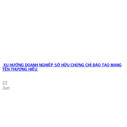
XU HƯỚNG DOANH NGHIỆP SỞ HỮU CHỨNG CHỈ ĐÀO TẠO MANG
TÊN THƯƠNG HIỆU
22
Jun