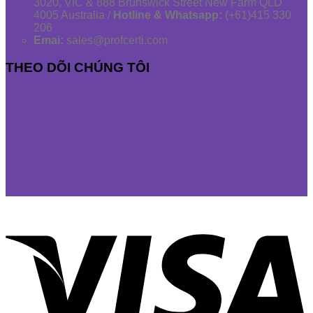
3020, VIC & 888 Brunswick Street New Farm QLD
4005 Australia /
Hotline & Whatsapp:
(+61)415 330
206
Emai:
sales@profcerti.com
THEO DÕI CHÚNG TÔI