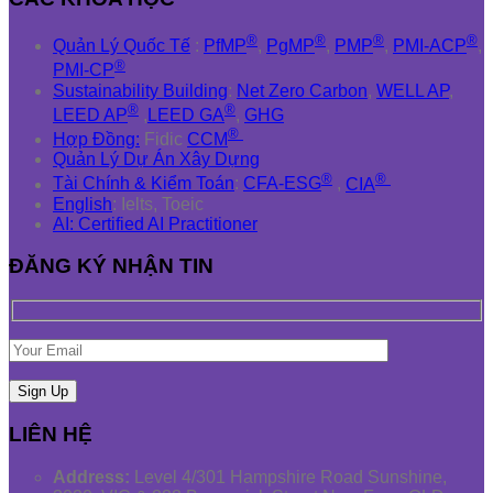
®
®
®
®
Quản Lý Quốc Tế
:
PfMP
,
PgMP
,
PMP
,
PMI-ACP
,
®
PMI-CP
Sustainability Building
:
Net Zero Carbon
,
WELL AP
,
®
®
LEED AP
,
LEED GA
,
GHG
®
Hợp Đồng:
Fidic
CCM
Quản Lý Dự Án Xây Dựng
®
®
Tài Chính & Kiểm Toán
:
CFA-ESG
,
CIA
English
: Ielts, Toeic
AI: Certified AI Practitioner
ĐĂNG KÝ NHẬN TIN
LIÊN HỆ
Address:
Level 4/301 Hampshire Road Sunshine,