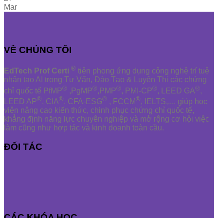
Mar
VỀ CHÚNG TÔI
®
EdTech Prof Certi
tiên phong ứng dụng công nghệ trí tuệ
nhân tạo AI trong Tư Vấn, Đào Tạo & Luyện Thi các chứng
®
®
®
®
®
chỉ quốc tế PfMP
,PgMP
,PMP
, PMI-CP
, LEED GA
,
®
®
®
®
LEED AP
, CIA
, CFA-ESG
, FCCM
, IELTS,.... giúp học
viên nâng cao kiến thức, chinh phục chứng chỉ quốc tế,
khẳng định năng lực chuyên nghiệp và mở rộng cơ hội việc
làm cũng như hợp tác và kinh doanh toàn cầu.
ĐỐI TÁC
CÁC KHÓA HỌC