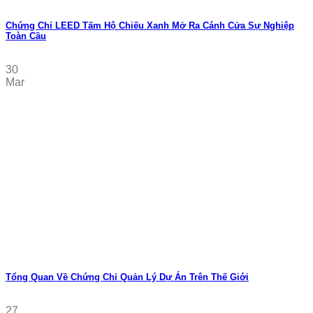
Chứng Chỉ LEED Tấm Hộ Chiếu Xanh Mở Ra Cánh Cửa Sự Nghiệp
Toàn Cầu
30
Mar
Tổng Quan Về Chứng Chỉ Quản Lý Dự Án Trên Thế Giới
27