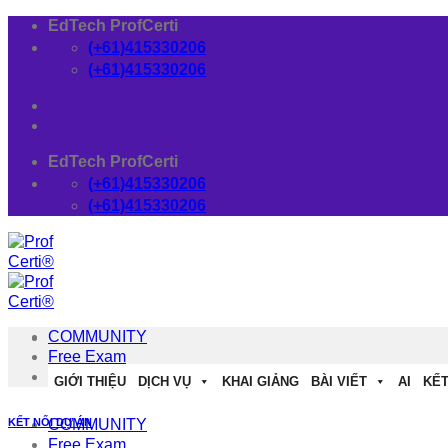
Skip
EdTech ProfCerti
to
(+61)415330206
content
(+61)415330206
EdTech ProfCerti
(+61)415330206
(+61)415330206
COMMUNITY
Free Exam
Download
GIỚI THIỆU
DỊCH VỤ
KHAI GIẢNG
BÀI VIẾT
AI
KẾT
KẾT NỐI DỰ ÁN
COMMUNITY
Free Exam