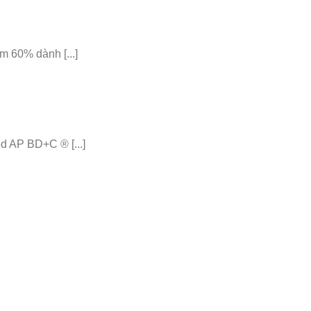
 60% dành [...]
 AP BD+C ® [...]