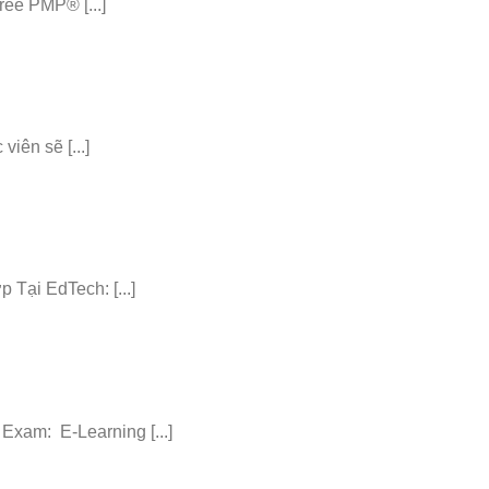
ee PMP® [...]
iên sẽ [...]
ại EdTech: [...]
am: E-Learning [...]