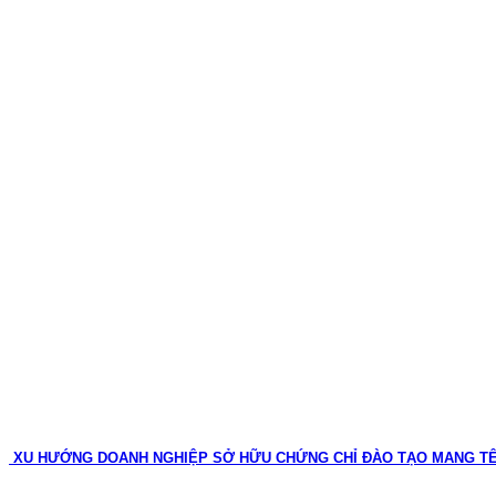
XU HƯỚNG DOANH NGHIỆP SỞ HỮU CHỨNG CHỈ ĐÀO TẠO MANG T