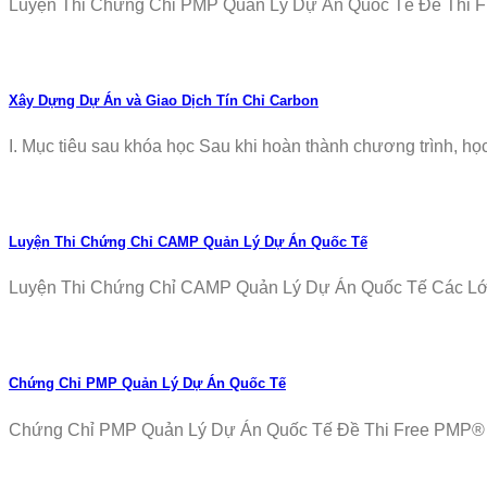
Luyện Thi Chứng Chỉ PMP Quản Lý Dự Án Quốc Tế Đề Thi Fr
Xây Dựng Dự Án và Giao Dịch Tín Chỉ Carbon
I. Mục tiêu sau khóa học Sau khi hoàn thành chương trình, học v
Luyện Thi Chứng Chỉ CAMP Quản Lý Dự Án Quốc Tế
Luyện Thi Chứng Chỉ CAMP Quản Lý Dự Án Quốc Tế Các Lớp T
Chứng Chỉ PMP Quản Lý Dự Án Quốc Tế
Chứng Chỉ PMP Quản Lý Dự Án Quốc Tế Đề Thi Free PMP® Ex