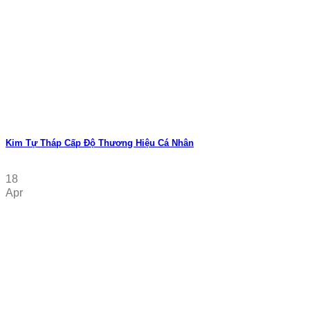
Kim Tự Tháp Cấp Độ Thương Hiệu Cá Nhân
18
Apr