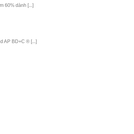
 60% dành [...]
 AP BD+C ® [...]