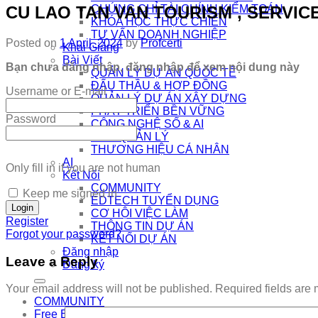
CU LAO TAN VAN TOURISM , SERVIC
CHỨNG CHỈ TÀI CHÍNH KIỂM TOÁN
KHÓA HỌC THỰC CHIẾN
TƯ VẤN DOANH NGHIỆP
Posted on
1 April, 2024
by
Profcerti
Khai Giảng
Bài Viết
Bạn chưa đăng nhập, đăng nhập để xem nội dung này
QUẢN LÝ DỰ ÁN QUỐC TẾ
ĐẤU THẦU & HỢP ĐỒNG
Username or E-mail
QUẢN LÝ DỰ ÁN XÂY DỰNG
PHÁT TRIỂN BỀN VỮNG
Password
CÔNG NGHỆ SỐ & AI
NHÀ QUẢN LÝ
THƯƠNG HIỆU CÁ NHÂN
AI
Only fill in if you are not human
Kết Nối
COMMUNITY
Keep me signed in
EDTECH TUYỂN DỤNG
CƠ HỘI VIỆC LÀM
Register
THÔNG TIN DỰ ÁN
Forgot your password?
KẾT NỐI DỰ ÁN
Đăng nhập
Leave a Reply
Đăng ký
Your email address will not be published.
Required fields are
COMMUNITY
Free Exam