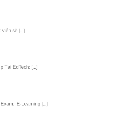
iên sẽ [...]
ại EdTech: [...]
am: E-Learning [...]