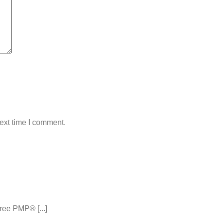
ext time I comment.
ee PMP® [...]