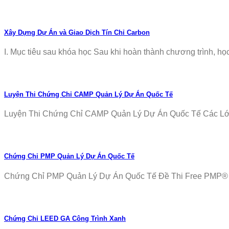
Xây Dựng Dự Án và Giao Dịch Tín Chỉ Carbon
I. Mục tiêu sau khóa học Sau khi hoàn thành chương trình, học v
Luyện Thi Chứng Chỉ CAMP Quản Lý Dự Án Quốc Tế
Luyện Thi Chứng Chỉ CAMP Quản Lý Dự Án Quốc Tế Các Lớp T
Chứng Chỉ PMP Quản Lý Dự Án Quốc Tế
Chứng Chỉ PMP Quản Lý Dự Án Quốc Tế Đề Thi Free PMP® Ex
Chứng Chỉ LEED GA Công Trình Xanh