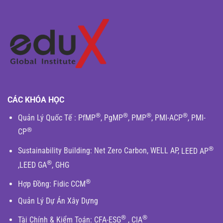
CÁC KHÓA HỌC
®
®
®
®
Quản Lý Quốc Tế
:
PfMP
,
PgMP
,
PMP
,
PMI-ACP
,
PMI-
®
CP
®
Sustainability Building
:
Net Zero Carbon
,
WELL AP
,
LEED AP
®
,
LEED GA
,
GHG
®
Hợp Đồng:
Fidic
CCM
Quản Lý Dự Án Xây Dựng
®
®
Tài Chính & Kiểm Toán
:
CFA-ESG
,
CIA