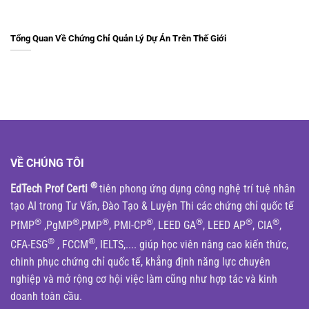
Tổng Quan Về Chứng Chỉ Quản Lý Dự Án Trên Thế Giới
VỀ CHÚNG TÔI
®
EdTech Prof Certi
tiên phong ứng dụng công nghệ trí tuệ nhân
tạo AI trong Tư Vấn, Đào Tạo & Luyện Thi các chứng chỉ quốc tế
®
®
®
®
®
®
®
PfMP
,PgMP
,PMP
, PMI-CP
, LEED GA
, LEED AP
, CIA
,
®
®
CFA-ESG
, FCCM
, IELTS,.... giúp học viên nâng cao kiến thức,
chinh phục chứng chỉ quốc tế, khẳng định năng lực chuyên
nghiệp và mở rộng cơ hội việc làm cũng như hợp tác và kinh
doanh toàn cầu.