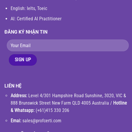
English
: Ielts, Toeic
AI: Certified AI Practitioner
ĐĂNG KÝ NHẬN TIN
LIÊN HỆ
Address:
Level 4/301 Hampshire Road Sunshine, 3020, VIC &
888 Brunswick Street New Farm QLD 4005 Australia /
Hotline
& Whatsapp:
(+61)415 330 206
Emai:
sales@profcerti.com