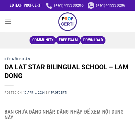
Skip
(+61)415330206
(+61)415330206
EDTECH PROFCERTI
to
content
COMMUNITY
FREE EXAM
DOWNLOAD
KẾT NỐI DỰ ÁN
DA LAT STAR BILINGUAL SCHOOL – LAM
DONG
POSTED ON
10 APRIL, 2024
BY
PROFCERTI
BẠN CHƯA ĐĂNG NHẬP, ĐĂNG NHẬP ĐỂ XEM NỘI DUNG
NÀY
Username or E-mail