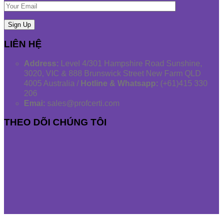
LIÊN HỆ
Address:
Level 4/301 Hampshire Road Sunshine,
3020, VIC & 888 Brunswick Street New Farm QLD
4005 Australia /
Hotline & Whatsapp:
(+61)415 330
206
Emai:
sales@profcerti.com
THEO DÕI CHÚNG TÔI