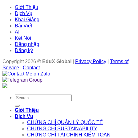
Giới Thiệu
Dịch Vụ
Khai Giảng
Bài Viết
AI
Kết Nối
Đăng nhập
Đăng ký
Copyright 2026 ©
EduX Global
|
Privacy Policy
|
Terms of
Service
|
Contact
Search
for:
Giới Thiệu
Dịch Vụ
CHỨNG CHỈ QUẢN LÝ QUỐC TẾ
CHỨNG CHỈ SUSTAINABILITY
CHỨNG CHỈ TÀI CHÍNH KIỂM TOÁN