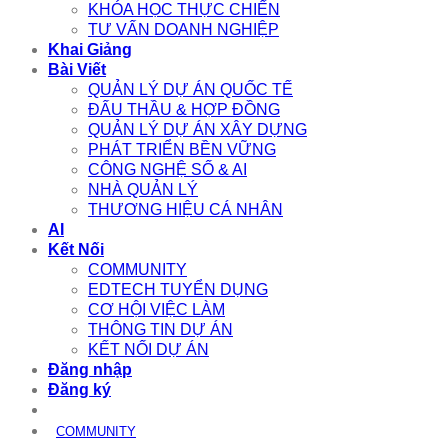
KHÓA HỌC THỰC CHIẾN
TƯ VẤN DOANH NGHIỆP
Khai Giảng
Bài Viết
QUẢN LÝ DỰ ÁN QUỐC TẾ
ĐẤU THẦU & HỢP ĐỒNG
QUẢN LÝ DỰ ÁN XÂY DỰNG
PHÁT TRIỂN BỀN VỮNG
CÔNG NGHỆ SỐ & AI
NHÀ QUẢN LÝ
THƯƠNG HIỆU CÁ NHÂN
AI
Kết Nối
COMMUNITY
EDTECH TUYỂN DỤNG
CƠ HỘI VIỆC LÀM
THÔNG TIN DỰ ÁN
KẾT NỐI DỰ ÁN
Đăng nhập
Đăng ký
COMMUNITY