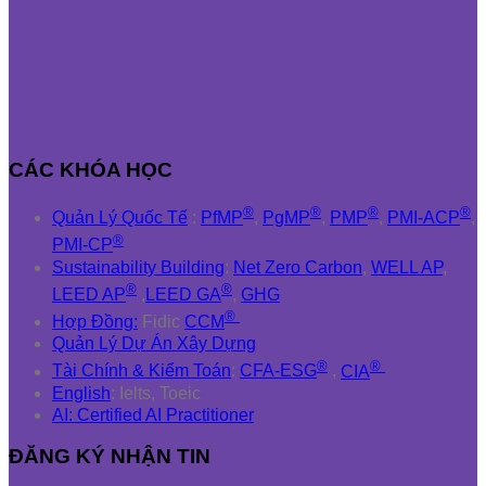
CÁC KHÓA HỌC
®
®
®
®
Quản Lý Quốc Tế
:
PfMP
,
PgMP
,
PMP
,
PMI-ACP
,
®
PMI-CP
Sustainability Building
:
Net Zero Carbon
,
WELL AP
,
®
®
LEED AP
,
LEED GA
,
GHG
®
Hợp Đồng:
Fidic
CCM
Quản Lý Dự Án Xây Dựng
®
®
Tài Chính & Kiểm Toán
:
CFA-ESG
,
CIA
English
: Ielts, Toeic
AI: Certified AI Practitioner
ĐĂNG KÝ NHẬN TIN