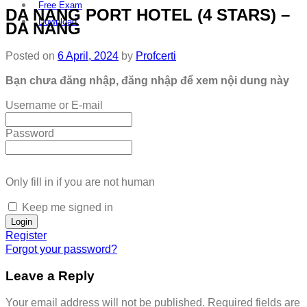
Free Exam
DA NANG PORT HOTEL (4 STARS) –
Download
DA NANG
Posted on
6 April, 2024
by
Profcerti
Bạn chưa đăng nhập, đăng nhập để xem nội dung này
Username or E-mail
Password
Only fill in if you are not human
Keep me signed in
Register
Forgot your password?
Leave a Reply
Your email address will not be published.
Required fields are