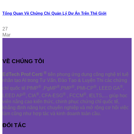
Tổng Quan Về Chứng Chỉ Quản Lý Dự Án Trên Thế Giới
27
Mar
VỀ CHÚNG TÔI
®
EdTech Prof Certi
tiên phong ứng dụng công nghệ trí tuệ
nhân tạo AI trong Tư Vấn, Đào Tạo & Luyện Thi các chứng
®
®
®
®
®
chỉ quốc tế PfMP
,PgMP
,PMP
, PMI-CP
, LEED GA
,
®
®
®
®
LEED AP
, CIA
, CFA-ESG
, FCCM
, IELTS,.... giúp học
viên nâng cao kiến thức, chinh phục chứng chỉ quốc tế,
khẳng định năng lực chuyên nghiệp và mở rộng cơ hội việc
làm cũng như hợp tác và kinh doanh toàn cầu.
ĐỐI TÁC