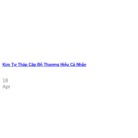
Kim Tự Tháp Cấp Độ Thương Hiệu Cá Nhân
18
Apr