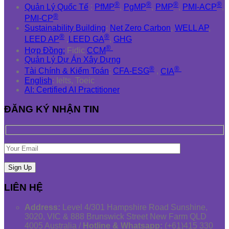
®
®
®
®
Quản Lý Quốc Tế
:
PfMP
,
PgMP
,
PMP
,
PMI-ACP
,
®
PMI-CP
Sustainability Building
:
Net Zero Carbon
,
WELL AP
,
®
®
LEED AP
,
LEED GA
,
GHG
®
Hợp Đồng:
Fidic
CCM
Quản Lý Dự Án Xây Dựng
®
®
Tài Chính & Kiểm Toán
:
CFA-ESG
,
CIA
English
: Ielts, Toeic
AI: Certified AI Practitioner
ĐĂNG KÝ NHẬN TIN
LIÊN HỆ
Address:
Level 4/301 Hampshire Road Sunshine,
3020, VIC & 888 Brunswick Street New Farm QLD
4005 Australia /
Hotline & Whatsapp:
(+61)415 330