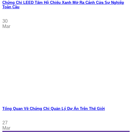
Chứng Chỉ LEED Tấm Hộ Chiếu Xanh Mở Ra Cánh Cửa Sự Nghiệp
Toàn Cầu
30
Mar
Tổng Quan Về Chứng Chỉ Quản Lý Dự Án Trên Thế Giới
27
Mar