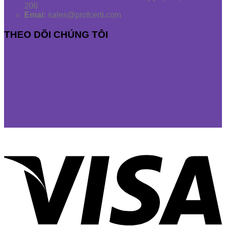
206
Emai:
sales@profcerti.com
THEO DÕI CHÚNG TÔI