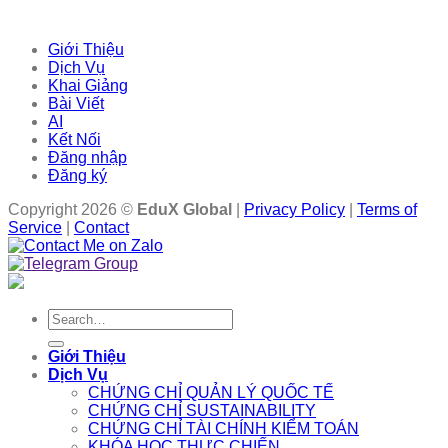
Giới Thiệu
Dịch Vụ
Khai Giảng
Bài Viết
AI
Kết Nối
Đăng nhập
Đăng ký
Copyright 2026 ©
EduX Global
|
Privacy Policy
|
Terms of
Service
|
Contact
Search
for:
Giới Thiệu
Dịch Vụ
CHỨNG CHỈ QUẢN LÝ QUỐC TẾ
CHỨNG CHỈ SUSTAINABILITY
CHỨNG CHỈ TÀI CHÍNH KIỂM TOÁN
KHÓA HỌC THỰC CHIẾN