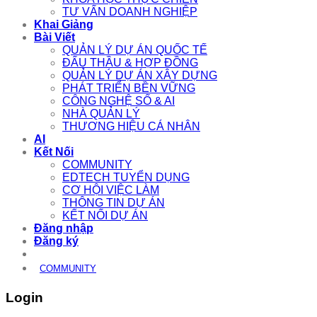
TƯ VẤN DOANH NGHIỆP
Khai Giảng
Bài Viết
QUẢN LÝ DỰ ÁN QUỐC TẾ
ĐẤU THẦU & HỢP ĐỒNG
QUẢN LÝ DỰ ÁN XÂY DỰNG
PHÁT TRIỂN BỀN VỮNG
CÔNG NGHỆ SỐ & AI
NHÀ QUẢN LÝ
THƯƠNG HIỆU CÁ NHÂN
AI
Kết Nối
COMMUNITY
EDTECH TUYỂN DỤNG
CƠ HỘI VIỆC LÀM
THÔNG TIN DỰ ÁN
KẾT NỐI DỰ ÁN
Đăng nhập
Đăng ký
COMMUNITY
Login