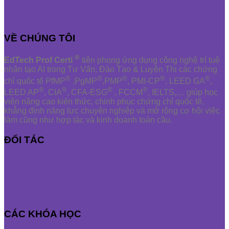
VỀ CHÚNG TÔI
®
EdTech Prof Certi
tiên phong ứng dụng công nghệ trí tuệ
nhân tạo AI trong Tư Vấn, Đào Tạo & Luyện Thi các chứng
®
®
®
®
®
chỉ quốc tế PfMP
,PgMP
,PMP
, PMI-CP
, LEED GA
,
®
®
®
®
LEED AP
, CIA
, CFA-ESG
, FCCM
, IELTS,.... giúp học
viên nâng cao kiến thức, chinh phục chứng chỉ quốc tế,
khẳng định năng lực chuyên nghiệp và mở rộng cơ hội việc
làm cũng như hợp tác và kinh doanh toàn cầu.
ĐỐI TÁC
CÁC KHÓA HỌC