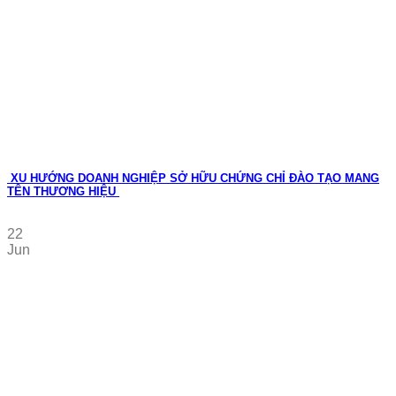
XU HƯỚNG DOANH NGHIỆP SỞ HỮU CHỨNG CHỈ ĐÀO TẠO MANG
TÊN THƯƠNG HIỆU
22
Jun