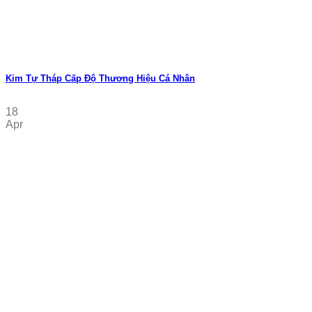
Kim Tự Tháp Cấp Độ Thương Hiệu Cá Nhân
18
Apr