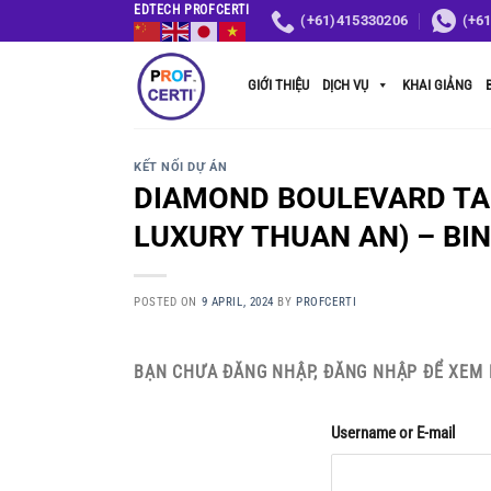
Skip
EDTECH PROFCERTI
(+61)415330206
(+6
to
content
GIỚI THIỆU
DỊCH VỤ
KHAI GIẢNG
KẾT NỐI DỰ ÁN
DIAMOND BOULEVARD TA
LUXURY THUAN AN) – BI
POSTED ON
9 APRIL, 2024
BY
PROFCERTI
BẠN CHƯA ĐĂNG NHẬP, ĐĂNG NHẬP ĐỂ XEM 
Username or E-mail