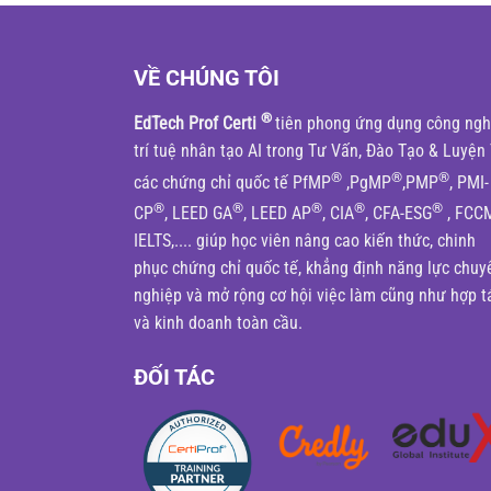
VỀ CHÚNG TÔI
®
EdTech Prof Certi
tiên phong ứng dụng công ng
trí tuệ nhân tạo AI trong Tư Vấn, Đào Tạo & Luyện 
®
®
®
các chứng chỉ quốc tế PfMP
,PgMP
,PMP
, PMI-
®
®
®
®
®
CP
, LEED GA
, LEED AP
, CIA
, CFA-ESG
, FCC
IELTS,.... giúp học viên nâng cao kiến thức, chinh
phục chứng chỉ quốc tế, khẳng định năng lực chuy
nghiệp và mở rộng cơ hội việc làm cũng như hợp t
và kinh doanh toàn cầu.
ĐỐI TÁC