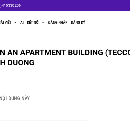
1)415330206
BÀI VIẾT
AI
KẾT NỐI
ĐĂNG NHẬP
ĐĂNG KÝ
N AN APARTMENT BUILDING (TECC
NH DUONG
NỘI DUNG NÀY