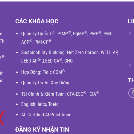
CÁC KHÓA HỌC
LI
®
®
®
hệ
Quản Lý Quốc Tế
:
PfMP
,
PgMP
,
PMP
,
PMI-
Thi
®
®
ACP
,
PMI-CP
Sustainability Building
:
Net Zero Carbon
,
WELL AP
,
®
M
,
®
®
LEED AP
,
LEED GA
,
GHG
®
Hợp Đồng:
Fidic
CCM
ên
T
ác
Quản Lý Dự Án Xây Dựng
®
®
Tài Chính & Kiểm Toán
:
CFA-ESG
,
CIA
English
: Ielts, Toeic
AI: Certified AI Practitioner
ĐĂNG KÝ NHẬN TIN