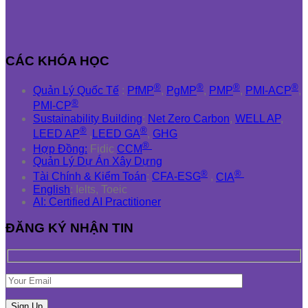
CÁC KHÓA HỌC
®
®
®
®
Quản Lý Quốc Tế
:
PfMP
,
PgMP
,
PMP
,
PMI-ACP
,
®
PMI-CP
Sustainability Building
:
Net Zero Carbon
,
WELL AP
,
®
®
LEED AP
,
LEED GA
,
GHG
®
Hợp Đồng:
Fidic
CCM
Quản Lý Dự Án Xây Dựng
®
®
Tài Chính & Kiểm Toán
:
CFA-ESG
,
CIA
English
: Ielts, Toeic
AI: Certified AI Practitioner
ĐĂNG KÝ NHẬN TIN