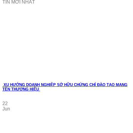
TIN MỚI NHẤT
XU HƯỚNG DOANH NGHIỆP SỞ HỮU CHỨNG CHỈ ĐÀO TẠO MANG
TÊN THƯƠNG HIỆU
22
Jun