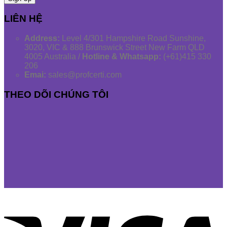
LIÊN HỆ
Address:
Level 4/301 Hampshire Road Sunshine,
3020, VIC & 888 Brunswick Street New Farm QLD
4005 Australia /
Hotline & Whatsapp:
(+61)415 330
206
Emai:
sales@profcerti.com
THEO DÕI CHÚNG TÔI