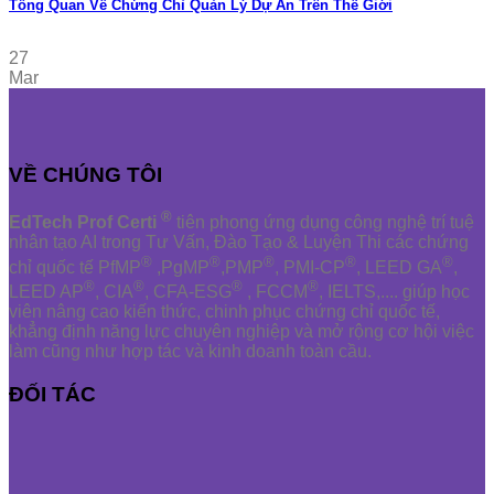
Tổng Quan Về Chứng Chỉ Quản Lý Dự Án Trên Thế Giới
27
Mar
VỀ CHÚNG TÔI
®
EdTech Prof Certi
tiên phong ứng dụng công nghệ trí tuệ
nhân tạo AI trong Tư Vấn, Đào Tạo & Luyện Thi các chứng
®
®
®
®
®
chỉ quốc tế PfMP
,PgMP
,PMP
, PMI-CP
, LEED GA
,
®
®
®
®
LEED AP
, CIA
, CFA-ESG
, FCCM
, IELTS,.... giúp học
viên nâng cao kiến thức, chinh phục chứng chỉ quốc tế,
khẳng định năng lực chuyên nghiệp và mở rộng cơ hội việc
làm cũng như hợp tác và kinh doanh toàn cầu.
ĐỐI TÁC