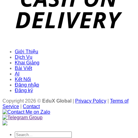
Giới Thiệu
Dịch Vụ
Khai Giảng
Bài Viết
AI
Kết Nối
Đăng nhập
Đăng ký
Copyright 2026 ©
EduX Global
|
Privacy Policy
|
Terms of
Service
|
Contact
Search