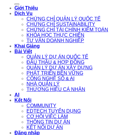
for:
Giới Thiệu
Dịch Vụ
CHỨNG CHỈ QUẢN LÝ QUỐC TẾ
CHỨNG CHỈ SUSTAINABILITY
CHỨNG CHỈ TÀI CHÍNH KIỂM TOÁN
KHÓA HỌC THỰC CHIẾN
TƯ VẤN DOANH NGHIỆP
Khai Giảng
Bài Viết
QUẢN LÝ DỰ ÁN QUỐC TẾ
ĐẤU THẦU & HỢP ĐỒNG
QUẢN LÝ DỰ ÁN XÂY DỰNG
PHÁT TRIỂN BỀN VỮNG
CÔNG NGHỆ SỐ & AI
NHÀ QUẢN LÝ
THƯƠNG HIỆU CÁ NHÂN
AI
Kết Nối
COMMUNITY
EDTECH TUYỂN DỤNG
CƠ HỘI VIỆC LÀM
THÔNG TIN DỰ ÁN
KẾT NỐI DỰ ÁN
Đăng nhập