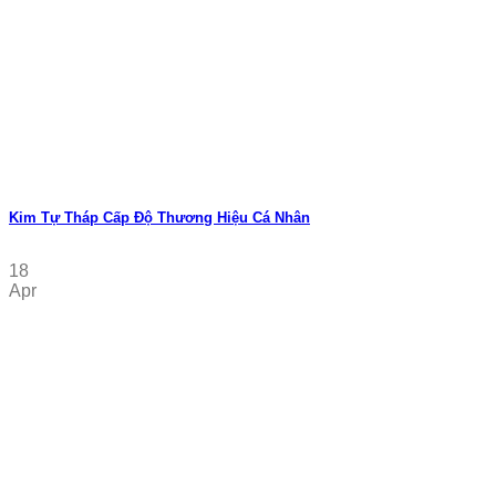
Kim Tự Tháp Cấp Độ Thương Hiệu Cá Nhân
18
Apr