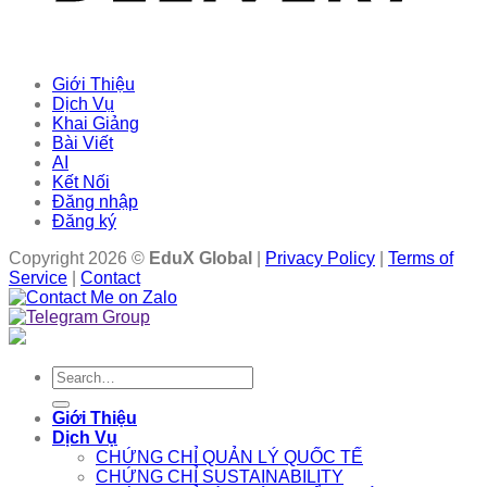
Giới Thiệu
Dịch Vụ
Khai Giảng
Bài Viết
AI
Kết Nối
Đăng nhập
Đăng ký
Copyright 2026 ©
EduX Global
|
Privacy Policy
|
Terms of
Service
|
Contact
Search
for:
Giới Thiệu
Dịch Vụ
CHỨNG CHỈ QUẢN LÝ QUỐC TẾ
CHỨNG CHỈ SUSTAINABILITY