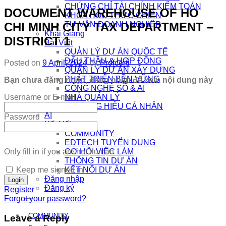
CHỨNG CHỈ TÀI CHÍNH KIỂM TOÁN
DOCUMENT WAREHOUSE OF HO
KHÓA HỌC THỰC CHIẾN
CHI MINH CITY TAX DEPARTMENT –
TƯ VẤN DOANH NGHIỆP
Khai Giảng
DISTRICT 1
Bài Viết
QUẢN LÝ DỰ ÁN QUỐC TẾ
ĐẤU THẦU & HỢP ĐỒNG
Posted on
9 April, 2024
by
Profcerti
QUẢN LÝ DỰ ÁN XÂY DỰNG
PHÁT TRIỂN BỀN VỮNG
Bạn chưa đăng nhập, đăng nhập để xem nội dung này
CÔNG NGHỆ SỐ & AI
Username or E-mail
NHÀ QUẢN LÝ
THƯƠNG HIỆU CÁ NHÂN
AI
Password
Kết Nối
COMMUNITY
EDTECH TUYỂN DỤNG
Only fill in if you are not human
CƠ HỘI VIỆC LÀM
THÔNG TIN DỰ ÁN
Keep me signed in
KẾT NỐI DỰ ÁN
Đăng nhập
Đăng ký
Register
Forgot your password?
COMMUNITY
Leave a Reply