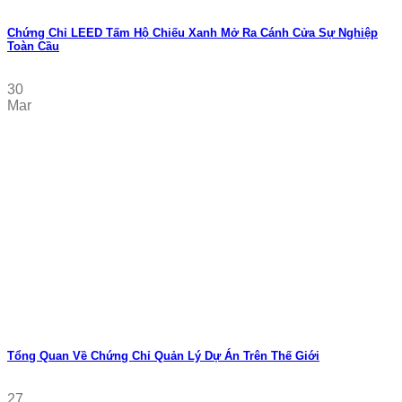
Chứng Chỉ LEED Tấm Hộ Chiếu Xanh Mở Ra Cánh Cửa Sự Nghiệp
Toàn Cầu
30
Mar
Tổng Quan Về Chứng Chỉ Quản Lý Dự Án Trên Thế Giới
27