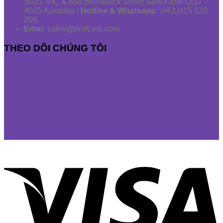
3020, VIC & 888 Brunswick Street New Farm QLD
4005 Australia /
Hotline & Whatsapp:
(+61)415 330
206
Emai:
sales@profcerti.com
THEO DÕI CHÚNG TÔI