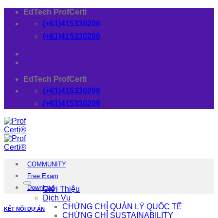
Skip
EdTech ProfCerti
to
(+61)415330206
content
(+61)415330206
EdTech ProfCerti
(+61)415330206
(+61)415330206
COMMUNITY
Free Exam
Download
Giới Thiệu
Dịch Vụ
CHỨNG CHỈ QUẢN LÝ QUỐC TẾ
KẾT NỐI DỰ ÁN
CHỨNG CHỈ SUSTAINABILITY