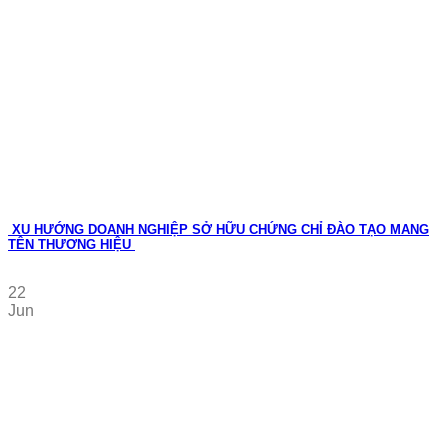
XU HƯỚNG DOANH NGHIỆP SỞ HỮU CHỨNG CHỈ ĐÀO TẠO MANG
TÊN THƯƠNG HIỆU
22
Jun