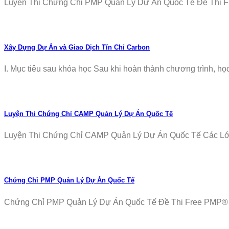
Luyện Thi Chứng Chỉ PMP Quản Lý Dự Án Quốc Tế Đề Thi Fr
Xây Dựng Dự Án và Giao Dịch Tín Chỉ Carbon
I. Mục tiêu sau khóa học Sau khi hoàn thành chương trình, học v
Luyện Thi Chứng Chỉ CAMP Quản Lý Dự Án Quốc Tế
Luyện Thi Chứng Chỉ CAMP Quản Lý Dự Án Quốc Tế Các Lớp T
Chứng Chỉ PMP Quản Lý Dự Án Quốc Tế
Chứng Chỉ PMP Quản Lý Dự Án Quốc Tế Đề Thi Free PMP® Ex