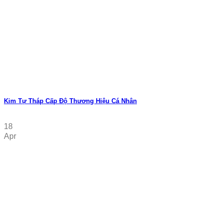
Kim Tự Tháp Cấp Độ Thương Hiệu Cá Nhân
18
Apr