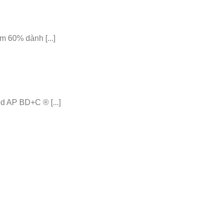
 60% dành [...]
 AP BD+C ® [...]