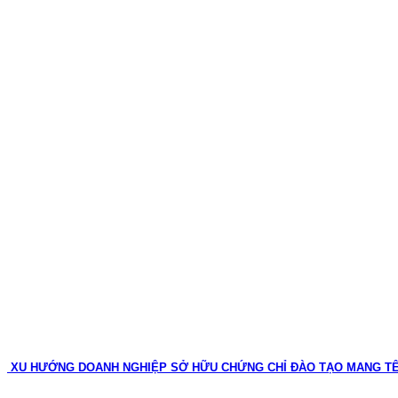
XU HƯỚNG DOANH NGHIỆP SỞ HỮU CHỨNG CHỈ ĐÀO TẠO MANG T