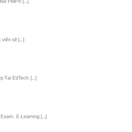
ee PMP® [...]
iên sẽ [...]
ại EdTech: [...]
am: E-Learning [...]