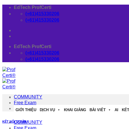
Skip
EdTech ProfCerti
to
(+61)415330206
content
(+61)415330206
EdTech ProfCerti
(+61)415330206
(+61)415330206
COMMUNITY
Free Exam
Download
GIỚI THIỆU
DỊCH VỤ
KHAI GIẢNG
BÀI VIẾT
AI
KẾT
KẾT NỐI DỰ ÁN
COMMUNITY
Free Exam