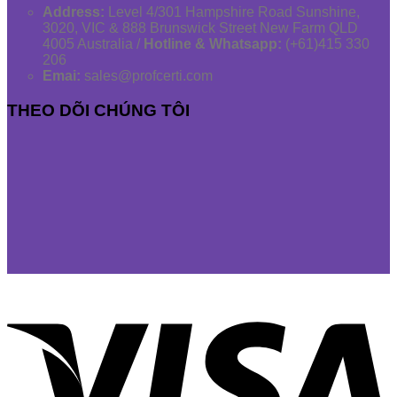
Address:
Level 4/301 Hampshire Road Sunshine,
3020, VIC & 888 Brunswick Street New Farm QLD
4005 Australia /
Hotline & Whatsapp:
(+61)415 330
206
Emai:
sales@profcerti.com
THEO DÕI CHÚNG TÔI