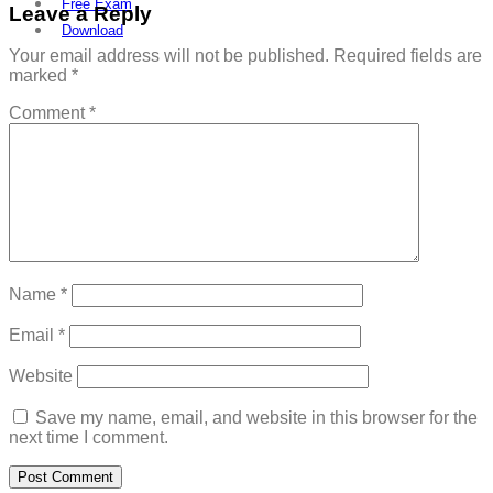
Free Exam
Leave a Reply
Download
Your email address will not be published.
Required fields are
marked
*
Comment
*
Name
*
Email
*
Website
Save my name, email, and website in this browser for the
next time I comment.