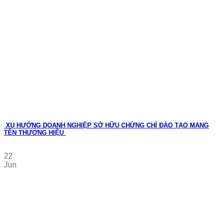
XU HƯỚNG DOANH NGHIỆP SỞ HỮU CHỨNG CHỈ ĐÀO TẠO MANG
TÊN THƯƠNG HIỆU
22
Jun