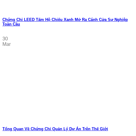
Chứng Chỉ LEED Tấm Hộ Chiếu Xanh Mở Ra Cánh Cửa Sự Nghiệp
Toàn Cầu
30
Mar
Tổng Quan Về Chứng Chỉ Quản Lý Dự Án Trên Thế Giới