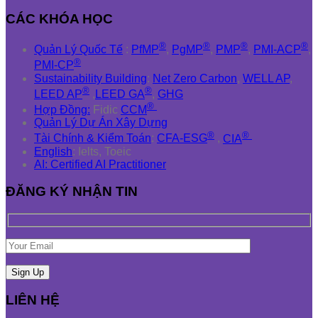
CÁC KHÓA HỌC
®
®
®
®
Quản Lý Quốc Tế
:
PfMP
,
PgMP
,
PMP
,
PMI-ACP
,
®
PMI-CP
Sustainability Building
:
Net Zero Carbon
,
WELL AP
,
®
®
LEED AP
,
LEED GA
,
GHG
®
Hợp Đồng:
Fidic
CCM
Quản Lý Dự Án Xây Dựng
®
®
Tài Chính & Kiểm Toán
:
CFA-ESG
,
CIA
English
: Ielts, Toeic
AI: Certified AI Practitioner
ĐĂNG KÝ NHẬN TIN
LIÊN HỆ