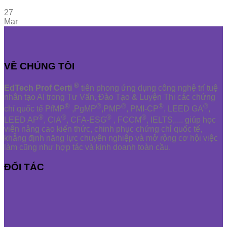
27
Mar
VỀ CHÚNG TÔI
®
EdTech Prof Certi
tiên phong ứng dụng công nghệ trí tuệ
nhân tạo AI trong Tư Vấn, Đào Tạo & Luyện Thi các chứng
®
®
®
®
®
chỉ quốc tế PfMP
,PgMP
,PMP
, PMI-CP
, LEED GA
,
®
®
®
®
LEED AP
, CIA
, CFA-ESG
, FCCM
, IELTS,.... giúp học
viên nâng cao kiến thức, chinh phục chứng chỉ quốc tế,
khẳng định năng lực chuyên nghiệp và mở rộng cơ hội việc
làm cũng như hợp tác và kinh doanh toàn cầu.
ĐỐI TÁC