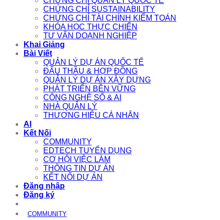
CHỨNG CHỈ QUẢN LÝ QUỐC TẾ
CHỨNG CHỈ SUSTAINABILITY
CHỨNG CHỈ TÀI CHÍNH KIỂM TOÁN
KHÓA HỌC THỰC CHIẾN
TƯ VẤN DOANH NGHIỆP
Khai Giảng
Bài Viết
QUẢN LÝ DỰ ÁN QUỐC TẾ
ĐẤU THẦU & HỢP ĐỒNG
QUẢN LÝ DỰ ÁN XÂY DỰNG
PHÁT TRIỂN BỀN VỮNG
CÔNG NGHỆ SỐ & AI
NHÀ QUẢN LÝ
THƯƠNG HIỆU CÁ NHÂN
AI
Kết Nối
COMMUNITY
EDTECH TUYỂN DỤNG
CƠ HỘI VIỆC LÀM
THÔNG TIN DỰ ÁN
KẾT NỐI DỰ ÁN
Đăng nhập
Đăng ký
COMMUNITY