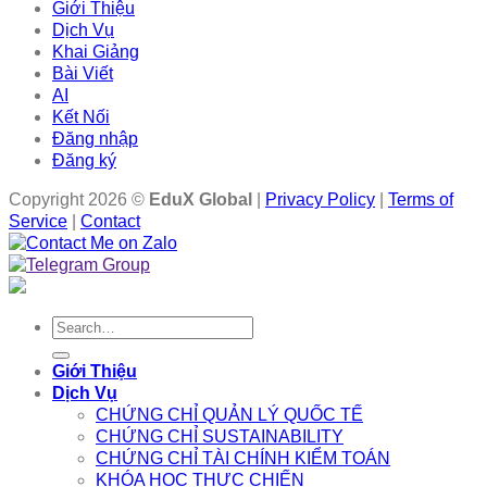
Giới Thiệu
Dịch Vụ
Khai Giảng
Bài Viết
AI
Kết Nối
Đăng nhập
Đăng ký
Copyright 2026 ©
EduX Global
|
Privacy Policy
|
Terms of
Service
|
Contact
Search
for:
Giới Thiệu
Dịch Vụ
CHỨNG CHỈ QUẢN LÝ QUỐC TẾ
CHỨNG CHỈ SUSTAINABILITY
CHỨNG CHỈ TÀI CHÍNH KIỂM TOÁN
KHÓA HỌC THỰC CHIẾN