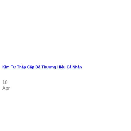
Kim Tự Tháp Cấp Độ Thương Hiệu Cá Nhân
18
Apr