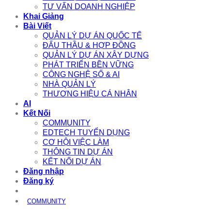
TƯ VẤN DOANH NGHIỆP
Khai Giảng
Bài Viết
QUẢN LÝ DỰ ÁN QUỐC TẾ
ĐẤU THẦU & HỢP ĐỒNG
QUẢN LÝ DỰ ÁN XÂY DỰNG
PHÁT TRIỂN BỀN VỮNG
CÔNG NGHỆ SỐ & AI
NHÀ QUẢN LÝ
THƯƠNG HIỆU CÁ NHÂN
AI
Kết Nối
COMMUNITY
EDTECH TUYỂN DỤNG
CƠ HỘI VIỆC LÀM
THÔNG TIN DỰ ÁN
KẾT NỐI DỰ ÁN
Đăng nhập
Đăng ký
COMMUNITY