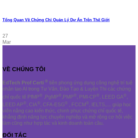
Tổng Quan Về Chứng Chỉ Quản Lý Dự Án Trên Thế Giới
27
Mar
VỀ CHÚNG TÔI
®
EdTech Prof Certi
tiên phong ứng dụng công nghệ trí tuệ
nhân tạo AI trong Tư Vấn, Đào Tạo & Luyện Thi các chứng
®
®
®
®
®
chỉ quốc tế PfMP
,PgMP
,PMP
, PMI-CP
, LEED GA
,
®
®
®
®
LEED AP
, CIA
, CFA-ESG
, FCCM
, IELTS,.... giúp học
viên nâng cao kiến thức, chinh phục chứng chỉ quốc tế,
khẳng định năng lực chuyên nghiệp và mở rộng cơ hội việc
làm cũng như hợp tác và kinh doanh toàn cầu.
ĐỐI TÁC