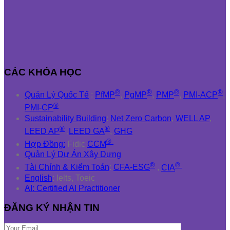
CÁC KHÓA HỌC
®
®
®
®
Quản Lý Quốc Tế
:
PfMP
,
PgMP
,
PMP
,
PMI-ACP
,
®
PMI-CP
Sustainability Building
:
Net Zero Carbon
,
WELL AP
,
®
®
LEED AP
,
LEED GA
,
GHG
®
Hợp Đồng:
Fidic
CCM
Quản Lý Dự Án Xây Dựng
®
®
Tài Chính & Kiểm Toán
:
CFA-ESG
,
CIA
English
: Ielts, Toeic
AI: Certified AI Practitioner
ĐĂNG KÝ NHẬN TIN