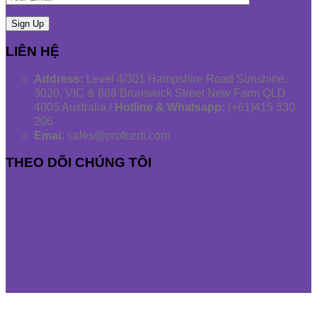
LIÊN HỆ
Address:
Level 4/301 Hampshire Road Sunshine,
3020, VIC & 888 Brunswick Street New Farm QLD
4005 Australia /
Hotline & Whatsapp:
(+61)415 330
206
Emai:
sales@profcerti.com
THEO DÕI CHÚNG TÔI