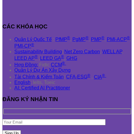
CÁC KHÓA HỌC
®
®
®
®
Quản Lý Quốc Tế
:
PfMP
,
PgMP
,
PMP
,
PMI-ACP
,
®
PMI-CP
Sustainability Building
:
Net Zero Carbon
,
WELL AP
,
®
®
LEED AP
,
LEED GA
,
GHG
®
Hợp Đồng:
Fidic
CCM
Quản Lý Dự Án Xây Dựng
®
®
Tài Chính & Kiểm Toán
:
CFA-ESG
,
CIA
English
: Ielts, Toeic
AI: Certified AI Practitioner
ĐĂNG KÝ NHẬN TIN