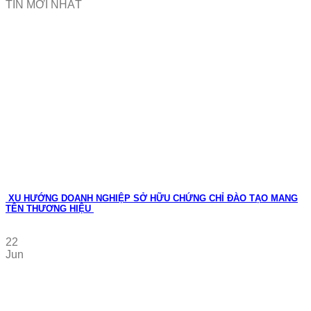
TIN MỚI NHẤT
XU HƯỚNG DOANH NGHIỆP SỞ HỮU CHỨNG CHỈ ĐÀO TẠO MANG
TÊN THƯƠNG HIỆU
22
Jun