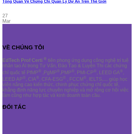
Tổng Quan Về Chứng Chỉ Quản Lý Dự Án Trên Thế Giới
27
Mar
VỀ CHÚNG TÔI
®
EdTech Prof Certi
tiên phong ứng dụng công nghệ trí tuệ
nhân tạo AI trong Tư Vấn, Đào Tạo & Luyện Thi các chứng
®
®
®
®
®
chỉ quốc tế PfMP
,PgMP
,PMP
, PMI-CP
, LEED GA
,
®
®
®
®
LEED AP
, CIA
, CFA-ESG
, FCCM
, IELTS,.... giúp học
viên nâng cao kiến thức, chinh phục chứng chỉ quốc tế,
khẳng định năng lực chuyên nghiệp và mở rộng cơ hội việc
làm cũng như hợp tác và kinh doanh toàn cầu.
ĐỐI TÁC