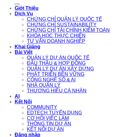
for:
Giới Thiệu
Dịch Vụ
CHỨNG CHỈ QUẢN LÝ QUỐC TẾ
CHỨNG CHỈ SUSTAINABILITY
CHỨNG CHỈ TÀI CHÍNH KIỂM TOÁN
KHÓA HỌC THỰC CHIẾN
TƯ VẤN DOANH NGHIỆP
Khai Giảng
Bài Viết
QUẢN LÝ DỰ ÁN QUỐC TẾ
ĐẤU THẦU & HỢP ĐỒNG
QUẢN LÝ DỰ ÁN XÂY DỰNG
PHÁT TRIỂN BỀN VỮNG
CÔNG NGHỆ SỐ & AI
NHÀ QUẢN LÝ
THƯƠNG HIỆU CÁ NHÂN
AI
Kết Nối
COMMUNITY
EDTECH TUYỂN DỤNG
CƠ HỘI VIỆC LÀM
THÔNG TIN DỰ ÁN
KẾT NỐI DỰ ÁN
Đăng nhập