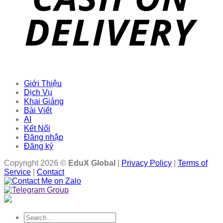
Giới Thiệu
Dịch Vụ
Khai Giảng
Bài Viết
AI
Kết Nối
Đăng nhập
Đăng ký
Copyright 2026 ©
EduX Global
|
Privacy Policy
|
Terms of
Service
|
Contact
Search