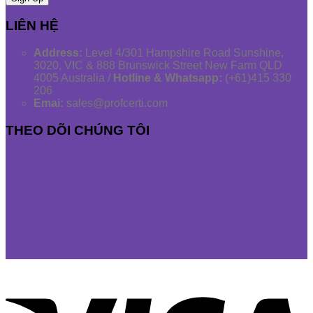
LIÊN HỆ
Address:
Level 4/301 Hampshire Road Sunshine,
3020, VIC & 888 Brunswick Street New Farm QLD
4005 Australia /
Hotline & Whatsapp:
(+61)415 330
206
Emai:
sales@profcerti.com
THEO DÕI CHÚNG TÔI