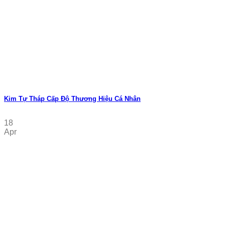
Kim Tự Tháp Cấp Độ Thương Hiệu Cá Nhân
18
Apr