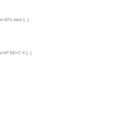
 60% dành [...]
 AP BD+C ® [...]