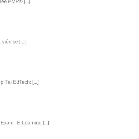
ee PMP® [...]
iên sẽ [...]
ại EdTech: [...]
am: E-Learning [...]