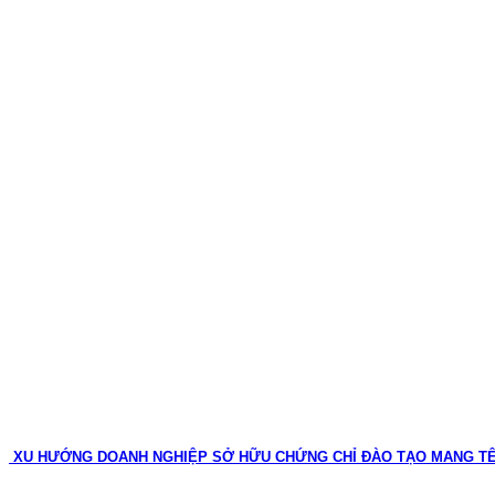
XU HƯỚNG DOANH NGHIỆP SỞ HỮU CHỨNG CHỈ ĐÀO TẠO MANG T