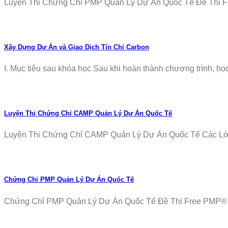
Luyện Thi Chứng Chỉ PMP Quản Lý Dự Án Quốc Tế Đề Thi Fr
Xây Dựng Dự Án và Giao Dịch Tín Chỉ Carbon
I. Mục tiêu sau khóa học Sau khi hoàn thành chương trình, học v
Luyện Thi Chứng Chỉ CAMP Quản Lý Dự Án Quốc Tế
Luyện Thi Chứng Chỉ CAMP Quản Lý Dự Án Quốc Tế Các Lớp T
Chứng Chỉ PMP Quản Lý Dự Án Quốc Tế
Chứng Chỉ PMP Quản Lý Dự Án Quốc Tế Đề Thi Free PMP® Ex