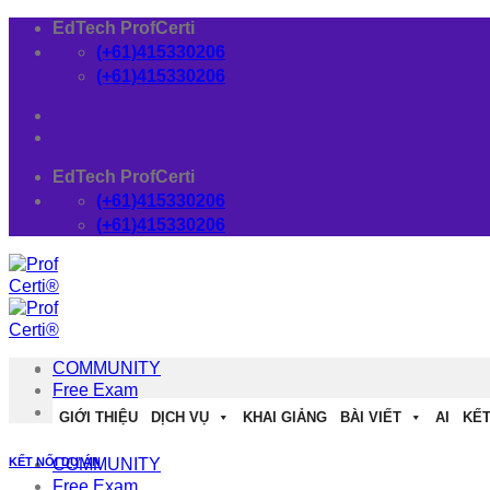
Skip
EdTech ProfCerti
to
(+61)415330206
content
(+61)415330206
EdTech ProfCerti
(+61)415330206
(+61)415330206
COMMUNITY
Free Exam
Download
GIỚI THIỆU
DỊCH VỤ
KHAI GIẢNG
BÀI VIẾT
AI
KẾT
KẾT NỐI DỰ ÁN
COMMUNITY
Free Exam