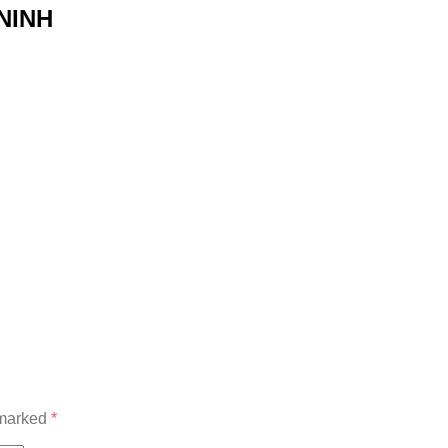
NINH
 marked
*