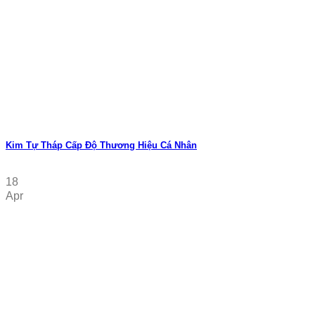
Kim Tự Tháp Cấp Độ Thương Hiệu Cá Nhân
18
Apr