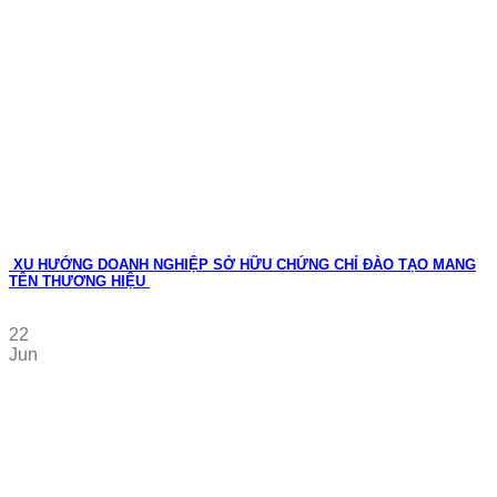
XU HƯỚNG DOANH NGHIỆP SỞ HỮU CHỨNG CHỈ ĐÀO TẠO MANG
TÊN THƯƠNG HIỆU
22
Jun