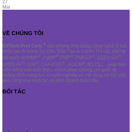
27
Mar
VỀ CHÚNG TÔI
®
EdTech Prof Certi
tiên phong ứng dụng công nghệ trí tuệ
nhân tạo AI trong Tư Vấn, Đào Tạo & Luyện Thi các chứng
®
®
®
®
®
chỉ quốc tế PfMP
,PgMP
,PMP
, PMI-CP
, LEED GA
,
®
®
®
®
LEED AP
, CIA
, CFA-ESG
, FCCM
, IELTS,.... giúp học
viên nâng cao kiến thức, chinh phục chứng chỉ quốc tế,
khẳng định năng lực chuyên nghiệp và mở rộng cơ hội việc
làm cũng như hợp tác và kinh doanh toàn cầu.
ĐỐI TÁC