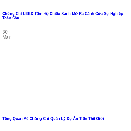
Chứng Chỉ LEED Tấm Hộ Chiếu Xanh Mở Ra Cánh Cửa Sự Nghiệp
Toàn Cầu
30
Mar
Tổng Quan Về Chứng Chỉ Quản Lý Dự Án Trên Thế Giới