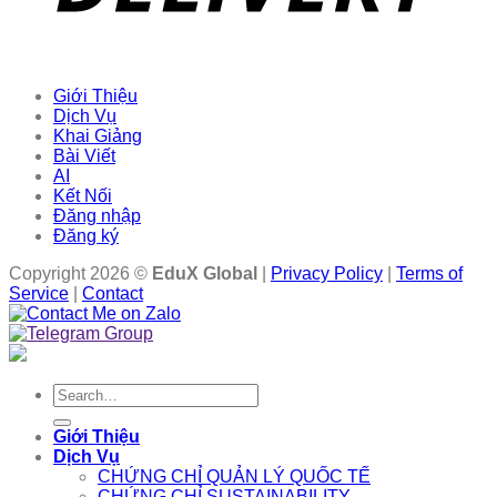
Giới Thiệu
Dịch Vụ
Khai Giảng
Bài Viết
AI
Kết Nối
Đăng nhập
Đăng ký
Copyright 2026 ©
EduX Global
|
Privacy Policy
|
Terms of
Service
|
Contact
Search
for:
Giới Thiệu
Dịch Vụ
CHỨNG CHỈ QUẢN LÝ QUỐC TẾ
CHỨNG CHỈ SUSTAINABILITY