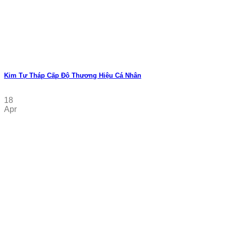
Kim Tự Tháp Cấp Độ Thương Hiệu Cá Nhân
18
Apr