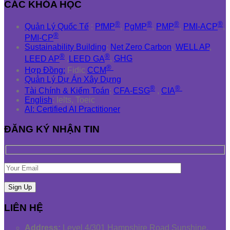
CÁC KHÓA HỌC
®
®
®
®
Quản Lý Quốc Tế
:
PfMP
,
PgMP
,
PMP
,
PMI-ACP
,
®
PMI-CP
Sustainability Building
:
Net Zero Carbon
,
WELL AP
,
®
®
LEED AP
,
LEED GA
,
GHG
®
Hợp Đồng:
Fidic
CCM
Quản Lý Dự Án Xây Dựng
®
®
Tài Chính & Kiểm Toán
:
CFA-ESG
,
CIA
English
: Ielts, Toeic
AI: Certified AI Practitioner
ĐĂNG KÝ NHẬN TIN
LIÊN HỆ
Address:
Level 4/301 Hampshire Road Sunshine,