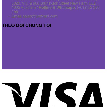
3020, VIC & 888 Brunswick Street New Farm QLD
4005 Australia /
Hotline & Whatsapp:
(+61)415 330
206
Emai:
sales@profcerti.com
THEO DÕI CHÚNG TÔI