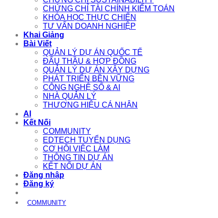
CHỨNG CHỈ TÀI CHÍNH KIỂM TOÁN
KHÓA HỌC THỰC CHIẾN
TƯ VẤN DOANH NGHIỆP
Khai Giảng
Bài Viết
QUẢN LÝ DỰ ÁN QUỐC TẾ
ĐẤU THẦU & HỢP ĐỒNG
QUẢN LÝ DỰ ÁN XÂY DỰNG
PHÁT TRIỂN BỀN VỮNG
CÔNG NGHỆ SỐ & AI
NHÀ QUẢN LÝ
THƯƠNG HIỆU CÁ NHÂN
AI
Kết Nối
COMMUNITY
EDTECH TUYỂN DỤNG
CƠ HỘI VIỆC LÀM
THÔNG TIN DỰ ÁN
KẾT NỐI DỰ ÁN
Đăng nhập
Đăng ký
COMMUNITY