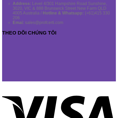
Address:
Level 4/301 Hampshire Road Sunshine,
3020, VIC & 888 Brunswick Street New Farm QLD
4005 Australia /
Hotline & Whatsapp:
(+61)415 330
206
Emai:
sales@profcerti.com
THEO DÕI CHÚNG TÔI