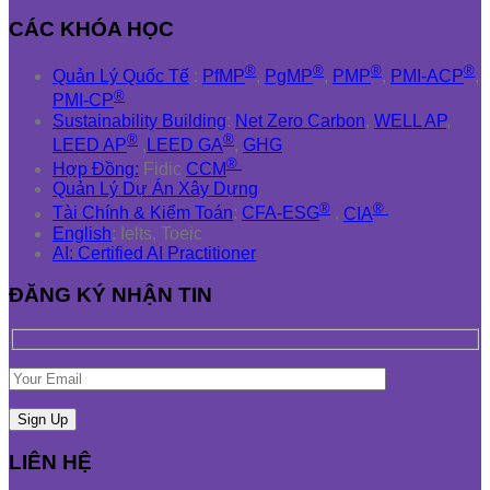
CÁC KHÓA HỌC
®
®
®
®
Quản Lý Quốc Tế
:
PfMP
,
PgMP
,
PMP
,
PMI-ACP
,
®
PMI-CP
Sustainability Building
:
Net Zero Carbon
,
WELL AP
,
®
®
LEED AP
,
LEED GA
,
GHG
®
Hợp Đồng:
Fidic
CCM
Quản Lý Dự Án Xây Dựng
®
®
Tài Chính & Kiểm Toán
:
CFA-ESG
,
CIA
English
: Ielts, Toeic
AI: Certified AI Practitioner
ĐĂNG KÝ NHẬN TIN
LIÊN HỆ