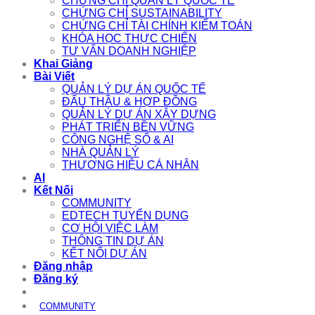
CHỨNG CHỈ QUẢN LÝ QUỐC TẾ
CHỨNG CHỈ SUSTAINABILITY
CHỨNG CHỈ TÀI CHÍNH KIỂM TOÁN
KHÓA HỌC THỰC CHIẾN
TƯ VẤN DOANH NGHIỆP
Khai Giảng
Bài Viết
QUẢN LÝ DỰ ÁN QUỐC TẾ
ĐẤU THẦU & HỢP ĐỒNG
QUẢN LÝ DỰ ÁN XÂY DỰNG
PHÁT TRIỂN BỀN VỮNG
CÔNG NGHỆ SỐ & AI
NHÀ QUẢN LÝ
THƯƠNG HIỆU CÁ NHÂN
AI
Kết Nối
COMMUNITY
EDTECH TUYỂN DỤNG
CƠ HỘI VIỆC LÀM
THÔNG TIN DỰ ÁN
KẾT NỐI DỰ ÁN
Đăng nhập
Đăng ký
COMMUNITY