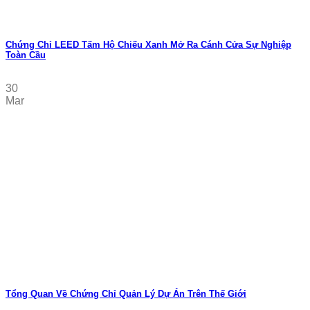
Chứng Chỉ LEED Tấm Hộ Chiếu Xanh Mở Ra Cánh Cửa Sự Nghiệp
Toàn Cầu
30
Mar
Tổng Quan Về Chứng Chỉ Quản Lý Dự Án Trên Thế Giới