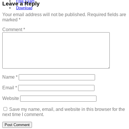
Free Exam
Leave a Reply
Download
Your email address will not be published.
Required fields are
marked
*
Comment
*
Name
*
Email
*
Website
Save my name, email, and website in this browser for the
next time I comment.