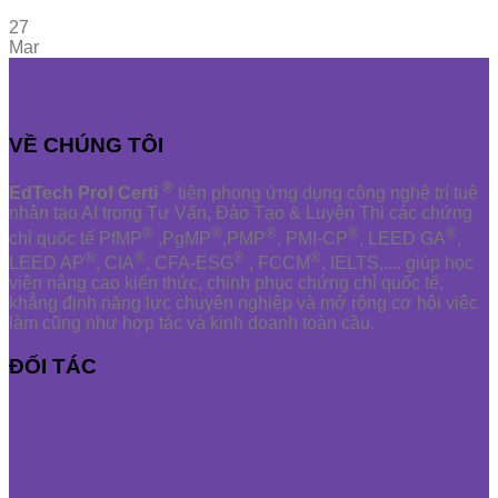
27
Mar
VỀ CHÚNG TÔI
®
EdTech Prof Certi
tiên phong ứng dụng công nghệ trí tuệ
nhân tạo AI trong Tư Vấn, Đào Tạo & Luyện Thi các chứng
®
®
®
®
®
chỉ quốc tế PfMP
,PgMP
,PMP
, PMI-CP
, LEED GA
,
®
®
®
®
LEED AP
, CIA
, CFA-ESG
, FCCM
, IELTS,.... giúp học
viên nâng cao kiến thức, chinh phục chứng chỉ quốc tế,
khẳng định năng lực chuyên nghiệp và mở rộng cơ hội việc
làm cũng như hợp tác và kinh doanh toàn cầu.
ĐỐI TÁC