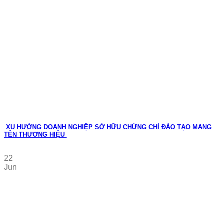
XU HƯỚNG DOANH NGHIỆP SỞ HỮU CHỨNG CHỈ ĐÀO TẠO MANG
TÊN THƯƠNG HIỆU
22
Jun