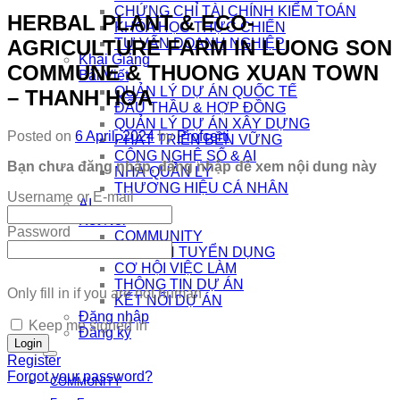
CHỨNG CHỈ TÀI CHÍNH KIỂM TOÁN
HERBAL PLANT & ECO-
KHÓA HỌC THỰC CHIẾN
AGRICULTURE FARM IN LUONG SON
TƯ VẤN DOANH NGHIỆP
Khai Giảng
COMMUNE & THUONG XUAN TOWN
Bài Viết
QUẢN LÝ DỰ ÁN QUỐC TẾ
– THANH HOA
ĐẤU THẦU & HỢP ĐỒNG
QUẢN LÝ DỰ ÁN XÂY DỰNG
Posted on
6 April, 2024
by
Profcerti
PHÁT TRIỂN BỀN VỮNG
CÔNG NGHỆ SỐ & AI
Bạn chưa đăng nhập, đăng nhập để xem nội dung này
NHÀ QUẢN LÝ
THƯƠNG HIỆU CÁ NHÂN
Username or E-mail
AI
Kết Nối
Password
COMMUNITY
EDTECH TUYỂN DỤNG
CƠ HỘI VIỆC LÀM
THÔNG TIN DỰ ÁN
Only fill in if you are not human
KẾT NỐI DỰ ÁN
Đăng nhập
Keep me signed in
Đăng ký
Register
Forgot your password?
COMMUNITY