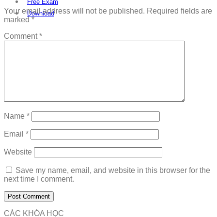
Free Exam
Your email address will not be published.
Required fields are
Download
marked
*
Comment
*
Name
*
Email
*
Website
Save my name, email, and website in this browser for the
next time I comment.
CÁC KHÓA HỌC