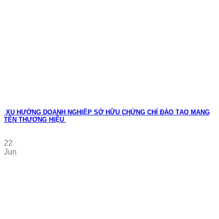
XU HƯỚNG DOANH NGHIỆP SỞ HỮU CHỨNG CHỈ ĐÀO TẠO MANG
TÊN THƯƠNG HIỆU
22
Jun