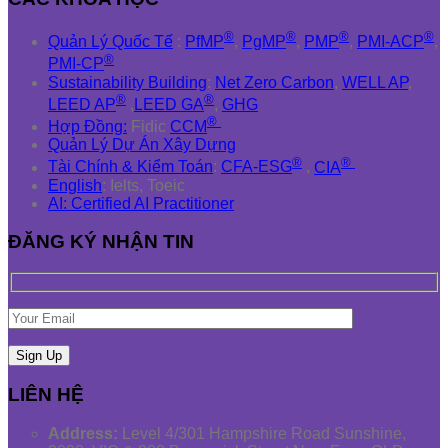
®
®
®
®
Quản Lý Quốc Tế
:
PfMP
,
PgMP
,
PMP
,
PMI-ACP
,
®
PMI-CP
Sustainability Building
:
Net Zero Carbon
,
WELL AP
,
®
®
LEED AP
,
LEED GA
,
GHG
®
Hợp Đồng:
Fidic
CCM
Quản Lý Dự Án Xây Dựng
®
®
Tài Chính & Kiểm Toán
:
CFA-ESG
,
CIA
English
: Ielts, Toeic
AI: Certified AI Practitioner
ĐĂNG KÝ NHẬN TIN
LIÊN HỆ
Address:
Level 4/301 Hampshire Road Sunshine,