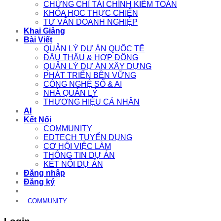
CHỨNG CHỈ TÀI CHÍNH KIỂM TOÁN
KHÓA HỌC THỰC CHIẾN
TƯ VẤN DOANH NGHIỆP
Khai Giảng
Bài Viết
QUẢN LÝ DỰ ÁN QUỐC TẾ
ĐẤU THẦU & HỢP ĐỒNG
QUẢN LÝ DỰ ÁN XÂY DỰNG
PHÁT TRIỂN BỀN VỮNG
CÔNG NGHỆ SỐ & AI
NHÀ QUẢN LÝ
THƯƠNG HIỆU CÁ NHÂN
AI
Kết Nối
COMMUNITY
EDTECH TUYỂN DỤNG
CƠ HỘI VIỆC LÀM
THÔNG TIN DỰ ÁN
KẾT NỐI DỰ ÁN
Đăng nhập
Đăng ký
COMMUNITY