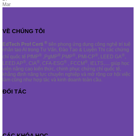
Mar
VỀ CHÚNG TÔI
®
EdTech Prof Certi
tiên phong ứng dụng công nghệ trí tuệ
nhân tạo AI trong Tư Vấn, Đào Tạo & Luyện Thi các chứng
®
®
®
®
®
chỉ quốc tế PfMP
,PgMP
,PMP
, PMI-CP
, LEED GA
,
®
®
®
®
LEED AP
, CIA
, CFA-ESG
, FCCM
, IELTS,.... giúp học
viên nâng cao kiến thức, chinh phục chứng chỉ quốc tế,
khẳng định năng lực chuyên nghiệp và mở rộng cơ hội việc
làm cũng như hợp tác và kinh doanh toàn cầu.
ĐỐI TÁC
CÁC KHÓA HỌC