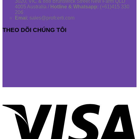
3020, VIC & 888 Brunswick Street New Farm QLD
4005 Australia /
Hotline & Whatsapp:
(+61)415 330
206
Emai:
sales@profcerti.com
THEO DÕI CHÚNG TÔI