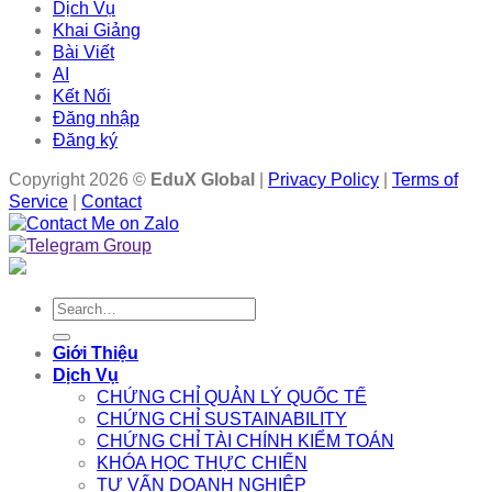
Dịch Vụ
Khai Giảng
Bài Viết
AI
Kết Nối
Đăng nhập
Đăng ký
Copyright 2026 ©
EduX Global
|
Privacy Policy
|
Terms of
Service
|
Contact
Search
for:
Giới Thiệu
Dịch Vụ
CHỨNG CHỈ QUẢN LÝ QUỐC TẾ
CHỨNG CHỈ SUSTAINABILITY
CHỨNG CHỈ TÀI CHÍNH KIỂM TOÁN
KHÓA HỌC THỰC CHIẾN
TƯ VẤN DOANH NGHIỆP