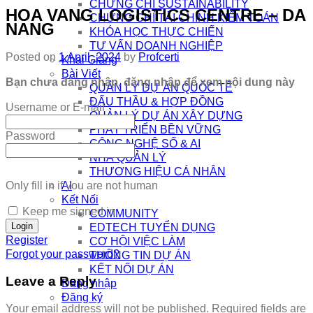
CHỨNG CHỈ SUSTAINABILITY
HOA VANG LOGISTICS CENTRE – DA
CHỨNG CHỈ TÀI CHÍNH KIỂM TOÁN
NANG
KHÓA HỌC THỰC CHIẾN
TƯ VẤN DOANH NGHIỆP
Posted on
1 April, 2024
by
Profcerti
Khai Giảng
Bài Viết
Bạn chưa đăng nhập, đăng nhập để xem nội dung này
QUẢN LÝ DỰ ÁN QUỐC TẾ
ĐẤU THẦU & HỢP ĐỒNG
Username or E-mail
QUẢN LÝ DỰ ÁN XÂY DỰNG
PHÁT TRIỂN BỀN VỮNG
Password
CÔNG NGHỆ SỐ & AI
NHÀ QUẢN LÝ
THƯƠNG HIỆU CÁ NHÂN
Only fill in if you are not human
AI
Kết Nối
Keep me signed in
COMMUNITY
EDTECH TUYỂN DỤNG
Register
CƠ HỘI VIỆC LÀM
Forgot your password?
THÔNG TIN DỰ ÁN
KẾT NỐI DỰ ÁN
Leave a Reply
Đăng nhập
Đăng ký
Your email address will not be published.
Required fields are