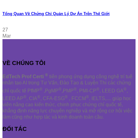
Tổng Quan Về Chứng Chỉ Quản Lý Dự Án Trên Thế Giới
27
Mar
VỀ CHÚNG TÔI
®
EdTech Prof Certi
tiên phong ứng dụng công nghệ trí tuệ
nhân tạo AI trong Tư Vấn, Đào Tạo & Luyện Thi các chứng
®
®
®
®
®
chỉ quốc tế PfMP
,PgMP
,PMP
, PMI-CP
, LEED GA
,
®
®
®
®
LEED AP
, CIA
, CFA-ESG
, FCCM
, IELTS,.... giúp học
viên nâng cao kiến thức, chinh phục chứng chỉ quốc tế,
khẳng định năng lực chuyên nghiệp và mở rộng cơ hội việc
làm cũng như hợp tác và kinh doanh toàn cầu.
ĐỐI TÁC