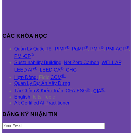
CÁC KHÓA HỌC
®
®
®
®
Quản Lý Quốc Tế
:
PfMP
,
PgMP
,
PMP
,
PMI-ACP
,
®
PMI-CP
Sustainability Building
:
Net Zero Carbon
,
WELL AP
,
®
®
LEED AP
,
LEED GA
,
GHG
®
Hợp Đồng:
Fidic
CCM
Quản Lý Dự Án Xây Dựng
®
®
Tài Chính & Kiểm Toán
:
CFA-ESG
,
CIA
English
: Ielts, Toeic
AI: Certified AI Practitioner
ĐĂNG KÝ NHẬN TIN