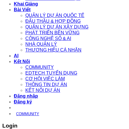
Khai Giảng
Bài Viết
QUẢN LÝ DỰ ÁN QUỐC TẾ
ĐẤU THẦU & HỢP ĐỒNG
QUẢN LÝ DỰ ÁN XÂY DỰNG
PHÁT TRIỂN BỀN VỮNG
CÔNG NGHỆ SỐ & AI
NHÀ QUẢN LÝ
THƯƠNG HIỆU CÁ NHÂN
AI
Kết Nối
COMMUNITY
EDTECH TUYỂN DỤNG
CƠ HỘI VIỆC LÀM
THÔNG TIN DỰ ÁN
KẾT NỐI DỰ ÁN
Đăng nhập
Đăng ký
COMMUNITY
Login