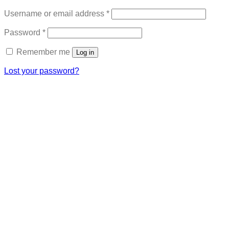
Required
Username or email address
*
Required
Password
*
Remember me
Log in
Lost your password?