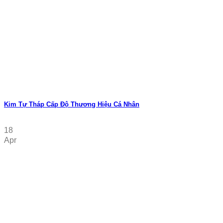
Kim Tự Tháp Cấp Độ Thương Hiệu Cá Nhân
18
Apr