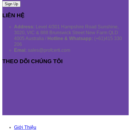
LIÊN HỆ
Address:
Level 4/301 Hampshire Road Sunshine,
3020, VIC & 888 Brunswick Street New Farm QLD
4005 Australia /
Hotline & Whatsapp:
(+61)415 330
206
Emai:
sales@profcerti.com
THEO DÕI CHÚNG TÔI
Giới Thiệu