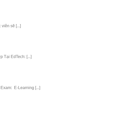
iên sẽ [...]
ại EdTech: [...]
am: E-Learning [...]