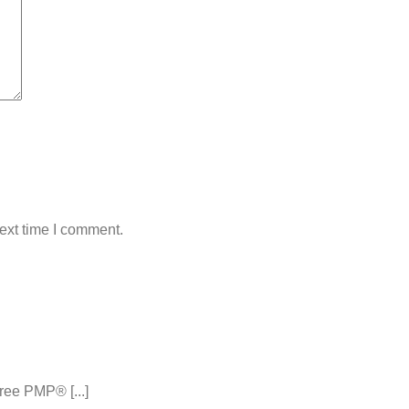
ext time I comment.
ee PMP® [...]