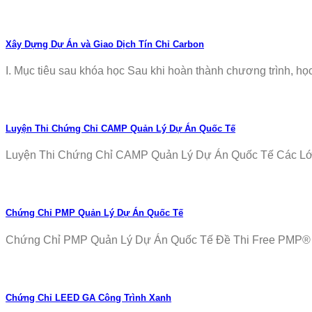
Xây Dựng Dự Án và Giao Dịch Tín Chỉ Carbon
I. Mục tiêu sau khóa học Sau khi hoàn thành chương trình, học v
Luyện Thi Chứng Chỉ CAMP Quản Lý Dự Án Quốc Tế
Luyện Thi Chứng Chỉ CAMP Quản Lý Dự Án Quốc Tế Các Lớp T
Chứng Chỉ PMP Quản Lý Dự Án Quốc Tế
Chứng Chỉ PMP Quản Lý Dự Án Quốc Tế Đề Thi Free PMP® Ex
Chứng Chỉ LEED GA Công Trình Xanh