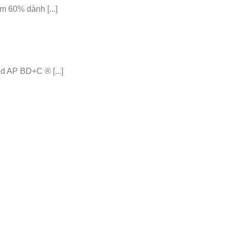
 60% dành [...]
 AP BD+C ® [...]