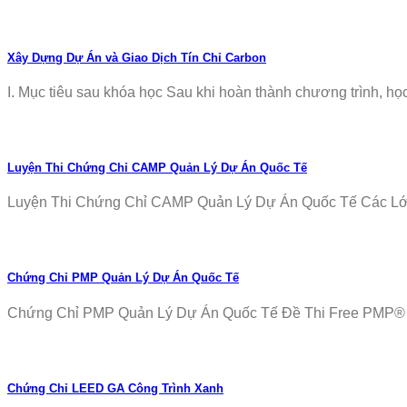
Xây Dựng Dự Án và Giao Dịch Tín Chỉ Carbon
I. Mục tiêu sau khóa học Sau khi hoàn thành chương trình, học v
Luyện Thi Chứng Chỉ CAMP Quản Lý Dự Án Quốc Tế
Luyện Thi Chứng Chỉ CAMP Quản Lý Dự Án Quốc Tế Các Lớp T
Chứng Chỉ PMP Quản Lý Dự Án Quốc Tế
Chứng Chỉ PMP Quản Lý Dự Án Quốc Tế Đề Thi Free PMP® Ex
Chứng Chỉ LEED GA Công Trình Xanh