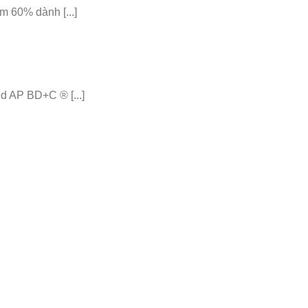
 60% dành [...]
 AP BD+C ® [...]