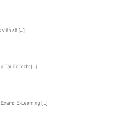
iên sẽ [...]
ại EdTech: [...]
am: E-Learning [...]