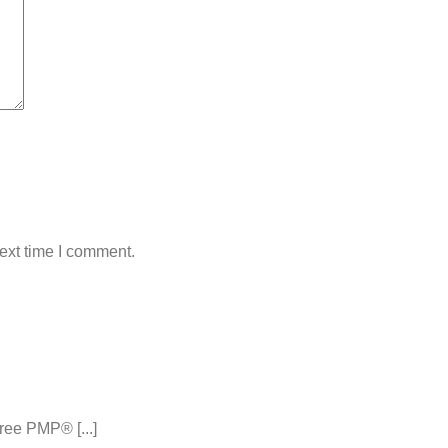
ext time I comment.
ee PMP® [...]