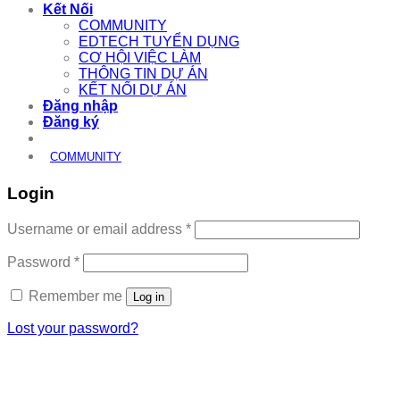
Kết Nối
COMMUNITY
EDTECH TUYỂN DỤNG
CƠ HỘI VIỆC LÀM
THÔNG TIN DỰ ÁN
KẾT NỐI DỰ ÁN
Đăng nhập
Đăng ký
COMMUNITY
Login
Required
Username or email address
*
Required
Password
*
Remember me
Log in
Lost your password?