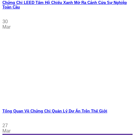
Chứng Chỉ LEED Tấm Hộ Chiếu Xanh Mở Ra Cánh Cửa Sự Nghiệp
Toàn Cầu
30
Mar
Tổng Quan Về Chứng Chỉ Quản Lý Dự Án Trên Thế Giới
27
Mar