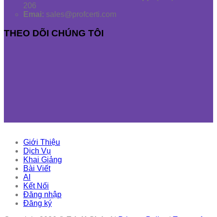
206
Emai:
sales@profcerti.com
THEO DÕI CHÚNG TÔI
Giới Thiệu
Dịch Vụ
Khai Giảng
Bài Viết
AI
Kết Nối
Đăng nhập
Đăng ký