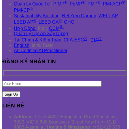
®
®
®
®
Quản Lý Quốc Tế
:
PfMP
,
PgMP
,
PMP
,
PMI-ACP
,
®
PMI-CP
Sustainability Building
:
Net Zero Carbon
,
WELL AP
,
®
®
LEED AP
,
LEED GA
,
GHG
®
Hợp Đồng:
Fidic
CCM
Quản Lý Dự Án Xây Dựng
®
®
Tài Chính & Kiểm Toán
:
CFA-ESG
,
CIA
English
: Ielts, Toeic
AI: Certified AI Practitioner
ĐĂNG KÝ NHẬN TIN
LIÊN HỆ
Address:
Level 4/301 Hampshire Road Sunshine,
3020, VIC & 888 Brunswick Street New Farm QLD
4005 Australia /
Hotline & Whatsapp:
(+61)415 330