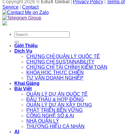
Copyright 2026 ©
EduX Global
|
Privacy Policy
|
Terms of
Service
|
Contact
Search
for:
Giới Thiệu
Dịch Vụ
CHỨNG CHỈ QUẢN LÝ QUỐC TẾ
CHỨNG CHỈ SUSTAINABILITY
CHỨNG CHỈ TÀI CHÍNH KIỂM TOÁN
KHÓA HỌC THỰC CHIẾN
TƯ VẤN DOANH NGHIỆP
Khai Giảng
Bài Viết
QUẢN LÝ DỰ ÁN QUỐC TẾ
ĐẤU THẦU & HỢP ĐỒNG
QUẢN LÝ DỰ ÁN XÂY DỰNG
PHÁT TRIỂN BỀN VỮNG
CÔNG NGHỆ SỐ & AI
NHÀ QUẢN LÝ
THƯƠNG HIỆU CÁ NHÂN
AI