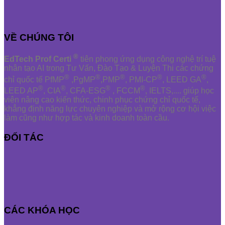
VỀ CHÚNG TÔI
®
EdTech Prof Certi
tiên phong ứng dụng công nghệ trí tuệ
nhân tạo AI trong Tư Vấn, Đào Tạo & Luyện Thi các chứng
®
®
®
®
®
chỉ quốc tế PfMP
,PgMP
,PMP
, PMI-CP
, LEED GA
,
®
®
®
®
LEED AP
, CIA
, CFA-ESG
, FCCM
, IELTS,.... giúp học
viên nâng cao kiến thức, chinh phục chứng chỉ quốc tế,
khẳng định năng lực chuyên nghiệp và mở rộng cơ hội việc
làm cũng như hợp tác và kinh doanh toàn cầu.
ĐỐI TÁC
CÁC KHÓA HỌC