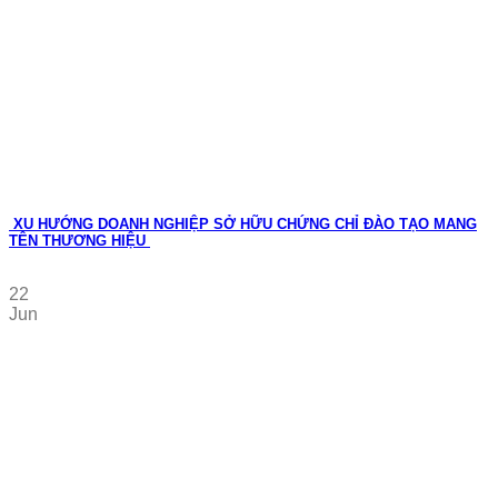
XU HƯỚNG DOANH NGHIỆP SỞ HỮU CHỨNG CHỈ ĐÀO TẠO MANG
TÊN THƯƠNG HIỆU
22
Jun