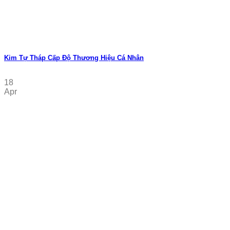
Kim Tự Tháp Cấp Độ Thương Hiệu Cá Nhân
18
Apr