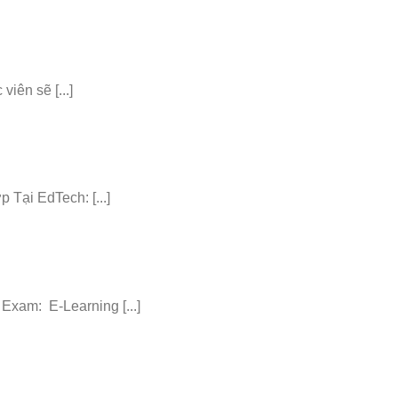
iên sẽ [...]
ại EdTech: [...]
am: E-Learning [...]