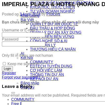
IMPERIAL PLAZA & HOTEL (HOANG D
CHỨNG CHỈ TÀI CHÍNH KIỂM TOÁN
KHÓA HỌC THỰC CHIẾN
TƯ VẤN DOANH NGHIỆP
Posted on
3 April, 2024
by
Profcerti
Khai Giảng
Bài Viết
Bạn chưa đăng nhập, đăng nhập để xem nội dung này
QUẢN LÝ DỰ ÁN QUỐC TẾ
ĐẤU THẦU & HỢP ĐỒNG
Username or E-mail
QUẢN LÝ DỰ ÁN XÂY DỰNG
PHÁT TRIỂN BỀN VỮNG
Password
CÔNG NGHỆ SỐ & AI
NHÀ QUẢN LÝ
THƯƠNG HIỆU CÁ NHÂN
AI
Only fill in if you are not human
Kết Nối
COMMUNITY
Keep me signed in
EDTECH TUYỂN DỤNG
CƠ HỘI VIỆC LÀM
Register
THÔNG TIN DỰ ÁN
Forgot your password?
KẾT NỐI DỰ ÁN
Đăng nhập
Leave a Reply
Đăng ký
Your email address will not be published.
Required fields are
COMMUNITY
Free Exam