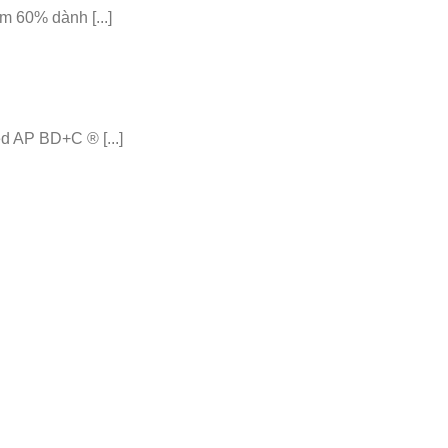
 60% dành [...]
 AP BD+C ® [...]