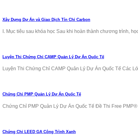
Xây Dựng Dự Án và Giao Dịch Tín Chỉ Carbon
I. Mục tiêu sau khóa học Sau khi hoàn thành chương trình, học v
Luyện Thi Chứng Chỉ CAMP Quản Lý Dự Án Quốc Tế
Luyện Thi Chứng Chỉ CAMP Quản Lý Dự Án Quốc Tế Các Lớp T
Chứng Chỉ PMP Quản Lý Dự Án Quốc Tế
Chứng Chỉ PMP Quản Lý Dự Án Quốc Tế Đề Thi Free PMP® Ex
Chứng Chỉ LEED GA Công Trình Xanh