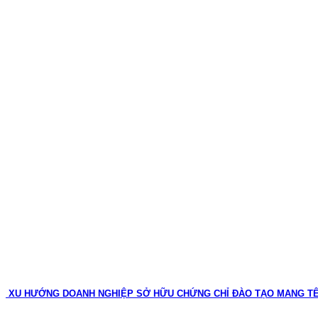
XU HƯỚNG DOANH NGHIỆP SỞ HỮU CHỨNG CHỈ ĐÀO TẠO MANG T