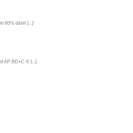
 60% dành [...]
 AP BD+C ® [...]