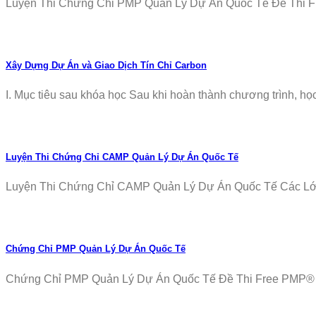
Luyện Thi Chứng Chỉ PMP Quản Lý Dự Án Quốc Tế Đề Thi Fr
Xây Dựng Dự Án và Giao Dịch Tín Chỉ Carbon
I. Mục tiêu sau khóa học Sau khi hoàn thành chương trình, học v
Luyện Thi Chứng Chỉ CAMP Quản Lý Dự Án Quốc Tế
Luyện Thi Chứng Chỉ CAMP Quản Lý Dự Án Quốc Tế Các Lớp T
Chứng Chỉ PMP Quản Lý Dự Án Quốc Tế
Chứng Chỉ PMP Quản Lý Dự Án Quốc Tế Đề Thi Free PMP® Ex