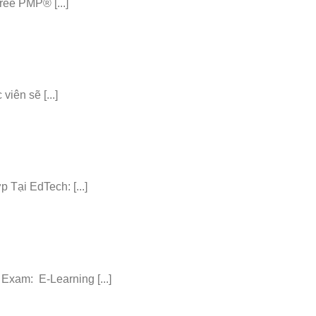
ee PMP® [...]
iên sẽ [...]
ại EdTech: [...]
am: E-Learning [...]