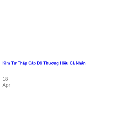
Kim Tự Tháp Cấp Độ Thương Hiệu Cá Nhân
18
Apr