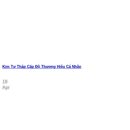
Kim Tự Tháp Cấp Độ Thương Hiệu Cá Nhân
18
Apr