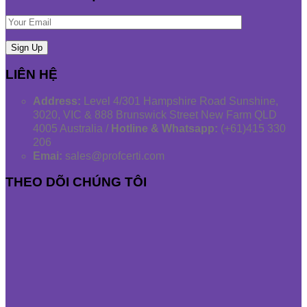
LIÊN HỆ
Address:
Level 4/301 Hampshire Road Sunshine,
3020, VIC & 888 Brunswick Street New Farm QLD
4005 Australia /
Hotline & Whatsapp:
(+61)415 330
206
Emai:
sales@profcerti.com
THEO DÕI CHÚNG TÔI