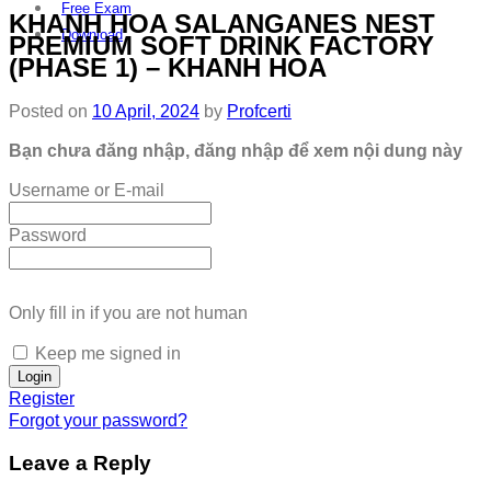
Free Exam
KHANH HOA SALANGANES NEST
Download
PREMIUM SOFT DRINK FACTORY
(PHASE 1) – KHANH HOA
Posted on
10 April, 2024
by
Profcerti
Bạn chưa đăng nhập, đăng nhập để xem nội dung này
Username or E-mail
Password
Only fill in if you are not human
Keep me signed in
Register
Forgot your password?
Leave a Reply