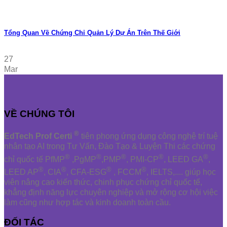
Tổng Quan Về Chứng Chỉ Quản Lý Dự Án Trên Thế Giới
27
Mar
VỀ CHÚNG TÔI
®
EdTech Prof Certi
tiên phong ứng dụng công nghệ trí tuệ
nhân tạo AI trong Tư Vấn, Đào Tạo & Luyện Thi các chứng
®
®
®
®
®
chỉ quốc tế PfMP
,PgMP
,PMP
, PMI-CP
, LEED GA
,
®
®
®
®
LEED AP
, CIA
, CFA-ESG
, FCCM
, IELTS,.... giúp học
viên nâng cao kiến thức, chinh phục chứng chỉ quốc tế,
khẳng định năng lực chuyên nghiệp và mở rộng cơ hội việc
làm cũng như hợp tác và kinh doanh toàn cầu.
ĐỐI TÁC