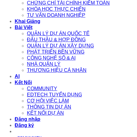
CHỨNG CHỈ TÀI CHÍNH KIỂM TOÁN
KHÓA HỌC THỰC CHIẾN
TƯ VẤN DOANH NGHIỆP
Khai Giảng
Bài Viết
QUẢN LÝ DỰ ÁN QUỐC TẾ
ĐẤU THẦU & HỢP ĐỒNG
QUẢN LÝ DỰ ÁN XÂY DỰNG
PHÁT TRIỂN BỀN VỮNG
CÔNG NGHỆ SỐ & AI
NHÀ QUẢN LÝ
THƯƠNG HIỆU CÁ NHÂN
AI
Kết Nối
COMMUNITY
EDTECH TUYỂN DỤNG
CƠ HỘI VIỆC LÀM
THÔNG TIN DỰ ÁN
KẾT NỐI DỰ ÁN
Đăng nhập
Đăng ký