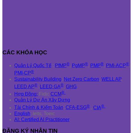
CÁC KHÓA HỌC
®
®
®
®
Quản Lý Quốc Tế
:
PfMP
,
PgMP
,
PMP
,
PMI-ACP
,
®
PMI-CP
Sustainability Building
:
Net Zero Carbon
,
WELL AP
,
®
®
LEED AP
,
LEED GA
,
GHG
®
Hợp Đồng:
Fidic
CCM
Quản Lý Dự Án Xây Dựng
®
®
Tài Chính & Kiểm Toán
:
CFA-ESG
,
CIA
English
: Ielts, Toeic
AI: Certified AI Practitioner
ĐĂNG KÝ NHẬN TIN