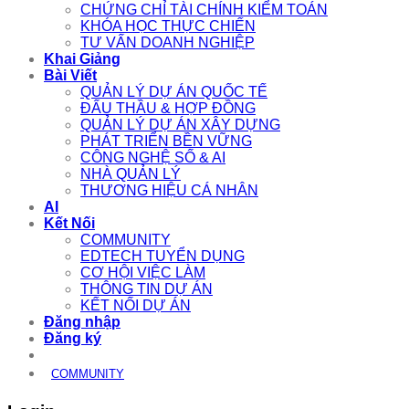
CHỨNG CHỈ TÀI CHÍNH KIỂM TOÁN
KHÓA HỌC THỰC CHIẾN
TƯ VẤN DOANH NGHIỆP
Khai Giảng
Bài Viết
QUẢN LÝ DỰ ÁN QUỐC TẾ
ĐẤU THẦU & HỢP ĐỒNG
QUẢN LÝ DỰ ÁN XÂY DỰNG
PHÁT TRIỂN BỀN VỮNG
CÔNG NGHỆ SỐ & AI
NHÀ QUẢN LÝ
THƯƠNG HIỆU CÁ NHÂN
AI
Kết Nối
COMMUNITY
EDTECH TUYỂN DỤNG
CƠ HỘI VIỆC LÀM
THÔNG TIN DỰ ÁN
KẾT NỐI DỰ ÁN
Đăng nhập
Đăng ký
COMMUNITY