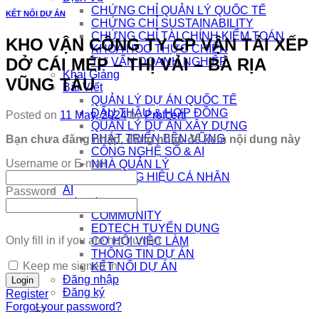
CHỨNG CHỈ QUẢN LÝ QUỐC TẾ
KẾT NỐI DỰ ÁN
CHỨNG CHỈ SUSTAINABILITY
CHỨNG CHỈ TÀI CHÍNH KIỂM TOÁN
KHO VẬN CÔNG TY CP VẬN TẢI XẾP
KHÓA HỌC THỰC CHIẾN
DỞ CÁI MÉP – THỊ VẢI – BÀ RỊA
TƯ VẤN DOANH NGHIỆP
Khai Giảng
VŨNG TÀU
Bài Viết
QUẢN LÝ DỰ ÁN QUỐC TẾ
ĐẤU THẦU & HỢP ĐỒNG
Posted on
11 May, 2024
by
Profcerti
QUẢN LÝ DỰ ÁN XÂY DỰNG
PHÁT TRIỂN BỀN VỮNG
Bạn chưa đăng nhập, đăng nhập để xem nội dung này
CÔNG NGHỆ SỐ & AI
Username or E-mail
NHÀ QUẢN LÝ
THƯƠNG HIỆU CÁ NHÂN
AI
Password
Kết Nối
COMMUNITY
EDTECH TUYỂN DỤNG
Only fill in if you are not human
CƠ HỘI VIỆC LÀM
THÔNG TIN DỰ ÁN
Keep me signed in
KẾT NỐI DỰ ÁN
Đăng nhập
Đăng ký
Register
Forgot your password?