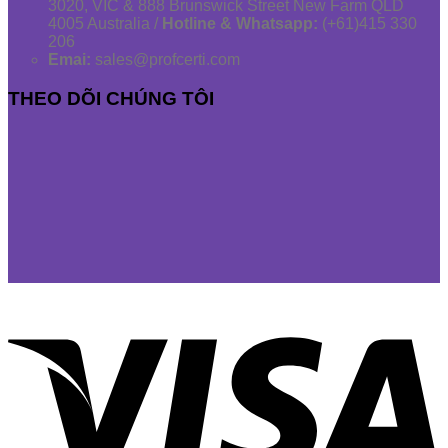
3020, VIC & 888 Brunswick Street New Farm QLD
4005 Australia /
Hotline & Whatsapp:
(+61)415 330
206
Emai:
sales@profcerti.com
THEO DÕI CHÚNG TÔI