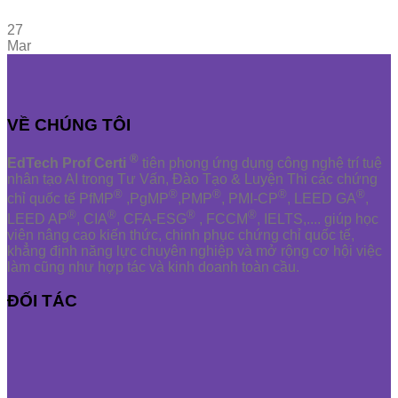
27
Mar
VỀ CHÚNG TÔI
®
EdTech Prof Certi
tiên phong ứng dụng công nghệ trí tuệ
nhân tạo AI trong Tư Vấn, Đào Tạo & Luyện Thi các chứng
®
®
®
®
®
chỉ quốc tế PfMP
,PgMP
,PMP
, PMI-CP
, LEED GA
,
®
®
®
®
LEED AP
, CIA
, CFA-ESG
, FCCM
, IELTS,.... giúp học
viên nâng cao kiến thức, chinh phục chứng chỉ quốc tế,
khẳng định năng lực chuyên nghiệp và mở rộng cơ hội việc
làm cũng như hợp tác và kinh doanh toàn cầu.
ĐỐI TÁC