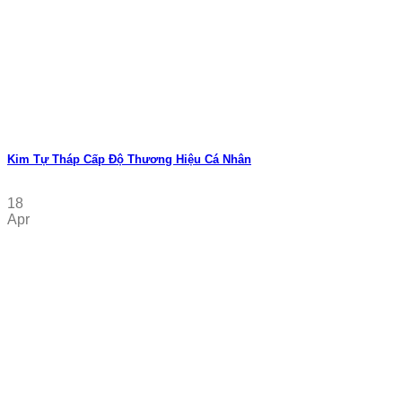
Kim Tự Tháp Cấp Độ Thương Hiệu Cá Nhân
18
Apr