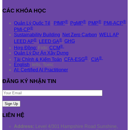
CÁC KHÓA HỌC
®
®
®
®
Quản Lý Quốc Tế
:
PfMP
,
PgMP
,
PMP
,
PMI-ACP
,
®
PMI-CP
Sustainability Building
:
Net Zero Carbon
,
WELL AP
,
®
®
LEED AP
,
LEED GA
,
GHG
®
Hợp Đồng:
Fidic
CCM
Quản Lý Dự Án Xây Dựng
®
®
Tài Chính & Kiểm Toán
:
CFA-ESG
,
CIA
English
: Ielts, Toeic
AI: Certified AI Practitioner
ĐĂNG KÝ NHẬN TIN
LIÊN HỆ
Address:
Level 4/301 Hampshire Road Sunshine,