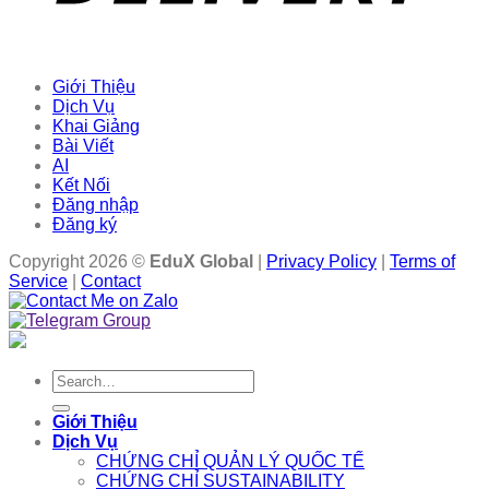
Giới Thiệu
Dịch Vụ
Khai Giảng
Bài Viết
AI
Kết Nối
Đăng nhập
Đăng ký
Copyright 2026 ©
EduX Global
|
Privacy Policy
|
Terms of
Service
|
Contact
Search
for:
Giới Thiệu
Dịch Vụ
CHỨNG CHỈ QUẢN LÝ QUỐC TẾ
CHỨNG CHỈ SUSTAINABILITY