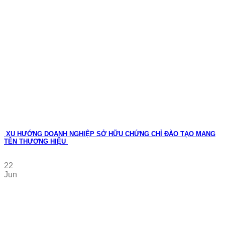
XU HƯỚNG DOANH NGHIỆP SỞ HỮU CHỨNG CHỈ ĐÀO TẠO MANG
TÊN THƯƠNG HIỆU
22
Jun