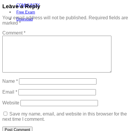
COMMUNITY
Leave a Reply
Free Exam
Your email address will not be published.
Required fields are
Download
marked
*
Comment
*
Name
*
Email
*
Website
Save my name, email, and website in this browser for the
next time I comment.