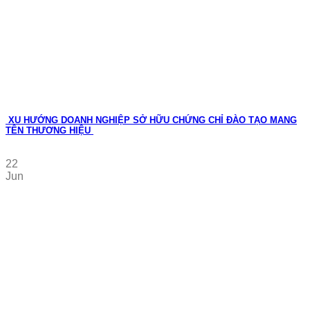
XU HƯỚNG DOANH NGHIỆP SỞ HỮU CHỨNG CHỈ ĐÀO TẠO MANG
TÊN THƯƠNG HIỆU
22
Jun