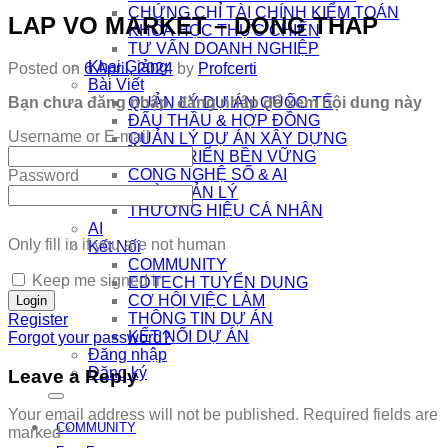
CHỨNG CHỈ TÀI CHÍNH KIỂM TOÁN
LAP VO MARKET – DONG THAP
KHÓA HỌC THỰC CHIẾN
TƯ VẤN DOANH NGHIỆP
Khai Giảng
Posted on
6 April, 2024
by
Profcerti
Bài Viết
Bạn chưa đăng nhập, đăng nhập để xem nội dung này
QUẢN LÝ DỰ ÁN QUỐC TẾ
ĐẤU THẦU & HỢP ĐỒNG
Username or E-mail
QUẢN LÝ DỰ ÁN XÂY DỰNG
PHÁT TRIỂN BỀN VỮNG
CÔNG NGHỆ SỐ & AI
Password
NHÀ QUẢN LÝ
THƯƠNG HIỆU CÁ NHÂN
AI
Only fill in if you are not human
Kết Nối
COMMUNITY
Keep me signed in
EDTECH TUYỂN DỤNG
CƠ HỘI VIỆC LÀM
THÔNG TIN DỰ ÁN
Register
KẾT NỐI DỰ ÁN
Forgot your password?
Đăng nhập
Đăng ký
Leave a Reply
Your email address will not be published.
Required fields are
COMMUNITY
marked
*