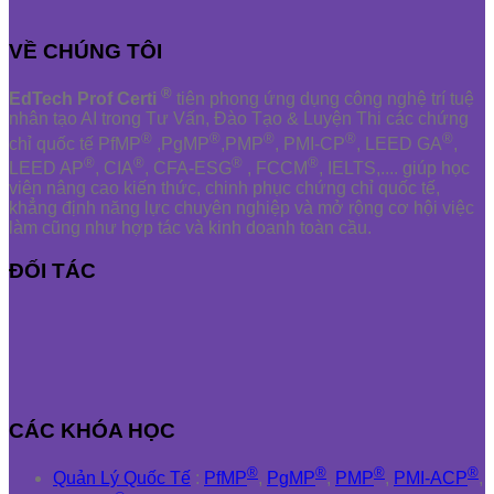
VỀ CHÚNG TÔI
®
EdTech Prof Certi
tiên phong ứng dụng công nghệ trí tuệ
nhân tạo AI trong Tư Vấn, Đào Tạo & Luyện Thi các chứng
®
®
®
®
®
chỉ quốc tế PfMP
,PgMP
,PMP
, PMI-CP
, LEED GA
,
®
®
®
®
LEED AP
, CIA
, CFA-ESG
, FCCM
, IELTS,.... giúp học
viên nâng cao kiến thức, chinh phục chứng chỉ quốc tế,
khẳng định năng lực chuyên nghiệp và mở rộng cơ hội việc
làm cũng như hợp tác và kinh doanh toàn cầu.
ĐỐI TÁC
CÁC KHÓA HỌC
®
®
®
®
Quản Lý Quốc Tế
:
PfMP
,
PgMP
,
PMP
,
PMI-ACP
,