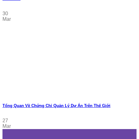
30
Mar
Tổng Quan Về Chứng Chỉ Quản Lý Dự Án Trên Thế Giới
27
Mar