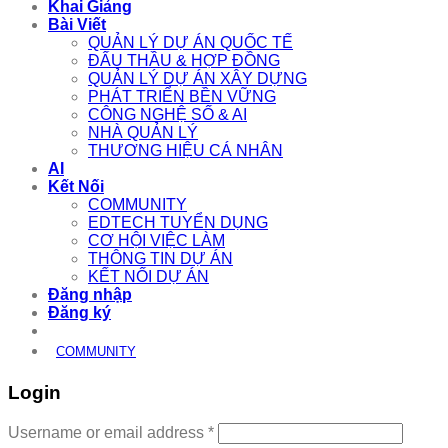
Khai Giảng
Bài Viết
QUẢN LÝ DỰ ÁN QUỐC TẾ
ĐẤU THẦU & HỢP ĐỒNG
QUẢN LÝ DỰ ÁN XÂY DỰNG
PHÁT TRIỂN BỀN VỮNG
CÔNG NGHỆ SỐ & AI
NHÀ QUẢN LÝ
THƯƠNG HIỆU CÁ NHÂN
AI
Kết Nối
COMMUNITY
EDTECH TUYỂN DỤNG
CƠ HỘI VIỆC LÀM
THÔNG TIN DỰ ÁN
KẾT NỐI DỰ ÁN
Đăng nhập
Đăng ký
COMMUNITY
Login
Required
Username or email address
*