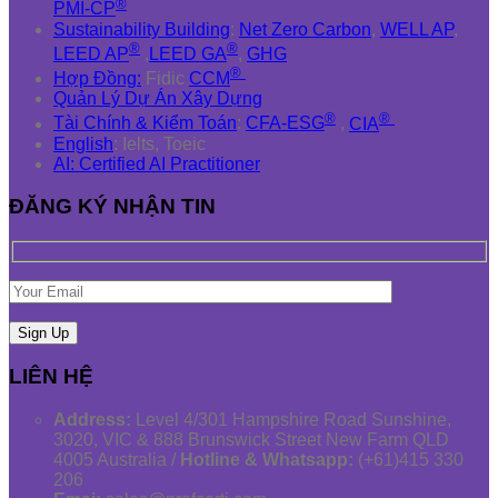
®
PMI-CP
Sustainability Building
:
Net Zero Carbon
,
WELL AP
,
®
®
LEED AP
,
LEED GA
,
GHG
®
Hợp Đồng:
Fidic
CCM
Quản Lý Dự Án Xây Dựng
®
®
Tài Chính & Kiểm Toán
:
CFA-ESG
,
CIA
English
: Ielts, Toeic
AI: Certified AI Practitioner
ĐĂNG KÝ NHẬN TIN
LIÊN HỆ
Address:
Level 4/301 Hampshire Road Sunshine,
3020, VIC & 888 Brunswick Street New Farm QLD
4005 Australia /
Hotline & Whatsapp:
(+61)415 330
206