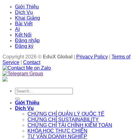
Giới Thiệu
Dịch Vụ
Khai Giảng
Bài Viết
AI
Kết Nối
Đăng nhập
Đăng ký
Copyright 2026 ©
EduX Global
|
Privacy Policy
|
Terms of
Service
|
Contact
Search
for:
Giới Thiệu
Dịch Vụ
CHỨNG CHỈ QUẢN LÝ QUỐC TẾ
CHỨNG CHỈ SUSTAINABILITY
CHỨNG CHỈ TÀI CHÍNH KIỂM TOÁN
KHÓA HỌC THỰC CHIẾN
TƯ VẤN DOANH NGHIỆP