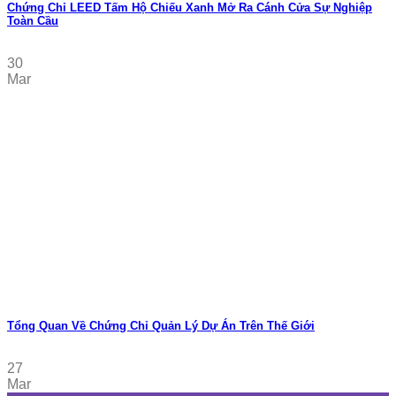
Chứng Chỉ LEED Tấm Hộ Chiếu Xanh Mở Ra Cánh Cửa Sự Nghiệp
Toàn Cầu
30
Mar
Tổng Quan Về Chứng Chỉ Quản Lý Dự Án Trên Thế Giới
27
Mar