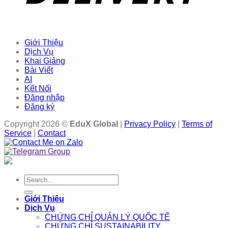
Giới Thiệu
Dịch Vụ
Khai Giảng
Bài Viết
AI
Kết Nối
Đăng nhập
Đăng ký
Copyright 2026 ©
EduX Global
|
Privacy Policy
|
Terms of
Service
|
Contact
Search
for:
Giới Thiệu
Dịch Vụ
CHỨNG CHỈ QUẢN LÝ QUỐC TẾ
CHỨNG CHỈ SUSTAINABILITY