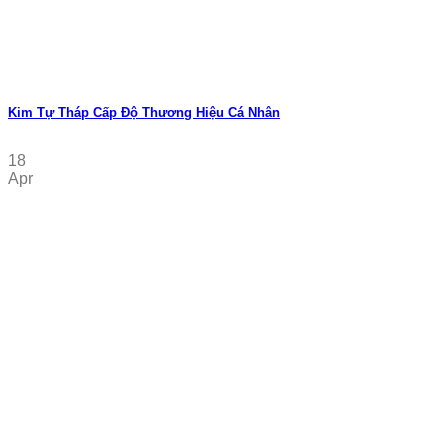
Kim Tự Tháp Cấp Độ Thương Hiệu Cá Nhân
18
Apr