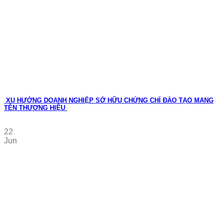
XU HƯỚNG DOANH NGHIỆP SỞ HỮU CHỨNG CHỈ ĐÀO TẠO MANG
TÊN THƯƠNG HIỆU
22
Jun