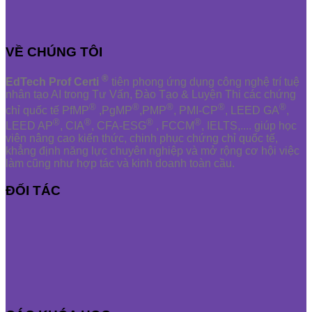
VỀ CHÚNG TÔI
®
EdTech Prof Certi
tiên phong ứng dụng công nghệ trí tuệ
nhân tạo AI trong Tư Vấn, Đào Tạo & Luyện Thi các chứng
®
®
®
®
®
chỉ quốc tế PfMP
,PgMP
,PMP
, PMI-CP
, LEED GA
,
®
®
®
®
LEED AP
, CIA
, CFA-ESG
, FCCM
, IELTS,.... giúp học
viên nâng cao kiến thức, chinh phục chứng chỉ quốc tế,
khẳng định năng lực chuyên nghiệp và mở rộng cơ hội việc
làm cũng như hợp tác và kinh doanh toàn cầu.
ĐỐI TÁC