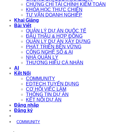
CHỨNG CHỈ TÀI CHÍNH KIỂM TOÁN
KHÓA HỌC THỰC CHIẾN
TƯ VẤN DOANH NGHIỆP
Khai Giảng
Bài Viết
QUẢN LÝ DỰ ÁN QUỐC TẾ
ĐẤU THẦU & HỢP ĐỒNG
QUẢN LÝ DỰ ÁN XÂY DỰNG
PHÁT TRIỂN BỀN VỮNG
CÔNG NGHỆ SỐ & AI
NHÀ QUẢN LÝ
THƯƠNG HIỆU CÁ NHÂN
AI
Kết Nối
COMMUNITY
EDTECH TUYỂN DỤNG
CƠ HỘI VIỆC LÀM
THÔNG TIN DỰ ÁN
KẾT NỐI DỰ ÁN
Đăng nhập
Đăng ký
COMMUNITY