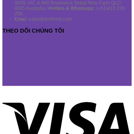
3020, VIC & 888 Brunswick Street New Farm QLD
4005 Australia /
Hotline & Whatsapp:
(+61)415 330
206
Emai:
sales@profcerti.com
THEO DÕI CHÚNG TÔI