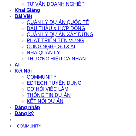
TƯ VẤN DOANH NGHIỆP
Khai Giảng
Bài Viết
QUẢN LÝ DỰ ÁN QUỐC TẾ
ĐẤU THẦU & HỢP ĐỒNG
QUẢN LÝ DỰ ÁN XÂY DỰNG
PHÁT TRIỂN BỀN VỮNG
CÔNG NGHỆ SỐ & AI
NHÀ QUẢN LÝ
THƯƠNG HIỆU CÁ NHÂN
AI
Kết Nối
COMMUNITY
EDTECH TUYỂN DỤNG
CƠ HỘI VIỆC LÀM
THÔNG TIN DỰ ÁN
KẾT NỐI DỰ ÁN
Đăng nhập
Đăng ký
COMMUNITY