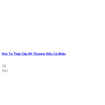
Kim Tự Tháp Cấp Độ Thương Hiệu Cá Nhân
18
Apr