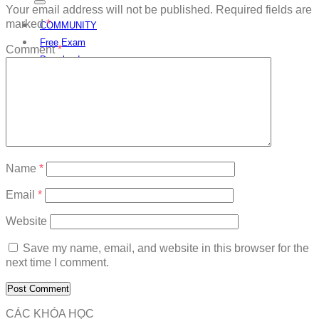
Your email address will not be published.
Required fields are
marked
*
COMMUNITY
Free Exam
Comment
*
Download
Name
*
Email
*
Website
Save my name, email, and website in this browser for the
next time I comment.
CÁC KHÓA HỌC