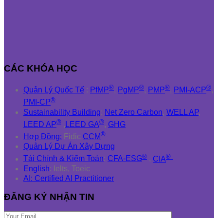
CÁC KHÓA HỌC
®
®
®
®
Quản Lý Quốc Tế
:
PfMP
,
PgMP
,
PMP
,
PMI-ACP
,
®
PMI-CP
Sustainability Building
:
Net Zero Carbon
,
WELL AP
,
®
®
LEED AP
,
LEED GA
,
GHG
®
Hợp Đồng:
Fidic
CCM
Quản Lý Dự Án Xây Dựng
®
®
Tài Chính & Kiểm Toán
:
CFA-ESG
,
CIA
English
: Ielts, Toeic
AI: Certified AI Practitioner
ĐĂNG KÝ NHẬN TIN