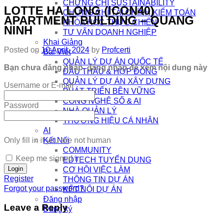
CHỨNG CHỈ SUSTAINABILITY
LOTTE HA LONG (ICON40)
CHỨNG CHỈ TÀI CHÍNH KIỂM TOÁN
APARTMENT BUILDING – QUANG
KHÓA HỌC THỰC CHIẾN
NINH
TƯ VẤN DOANH NGHIỆP
Khai Giảng
Posted on
10 April, 2024
by
Profcerti
Bài Viết
QUẢN LÝ DỰ ÁN QUỐC TẾ
Bạn chưa đăng nhập, đăng nhập để xem nội dung này
ĐẤU THẦU & HỢP ĐỒNG
QUẢN LÝ DỰ ÁN XÂY DỰNG
Username or E-mail
PHÁT TRIỂN BỀN VỮNG
CÔNG NGHỆ SỐ & AI
Password
NHÀ QUẢN LÝ
THƯƠNG HIỆU CÁ NHÂN
AI
Only fill in if you are not human
Kết Nối
COMMUNITY
Keep me signed in
EDTECH TUYỂN DỤNG
CƠ HỘI VIỆC LÀM
Register
THÔNG TIN DỰ ÁN
Forgot your password?
KẾT NỐI DỰ ÁN
Đăng nhập
Leave a Reply
Đăng ký