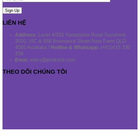
LIÊN HỆ
Address:
Level 4/301 Hampshire Road Sunshine,
3020, VIC & 888 Brunswick Street New Farm QLD
4005 Australia /
Hotline & Whatsapp:
(+61)415 330
206
Emai:
sales@profcerti.com
THEO DÕI CHÚNG TÔI