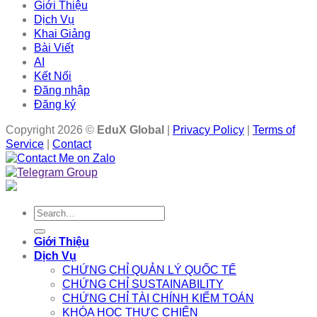
Giới Thiệu
Dịch Vụ
Khai Giảng
Bài Viết
AI
Kết Nối
Đăng nhập
Đăng ký
Copyright 2026 ©
EduX Global
|
Privacy Policy
|
Terms of
Service
|
Contact
Search
for:
Giới Thiệu
Dịch Vụ
CHỨNG CHỈ QUẢN LÝ QUỐC TẾ
CHỨNG CHỈ SUSTAINABILITY
CHỨNG CHỈ TÀI CHÍNH KIỂM TOÁN
KHÓA HỌC THỰC CHIẾN