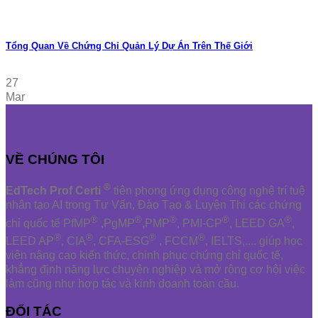
Tổng Quan Về Chứng Chỉ Quản Lý Dự Án Trên Thế Giới
27
Mar
VỀ CHÚNG TÔI
®
EdTech Prof Certi
tiên phong ứng dụng công nghệ trí tuệ
nhân tạo AI trong Tư Vấn, Đào Tạo & Luyện Thi các chứng
®
®
®
®
®
chỉ quốc tế PfMP
,PgMP
,PMP
, PMI-CP
, LEED GA
,
®
®
®
®
LEED AP
, CIA
, CFA-ESG
, FCCM
, IELTS,.... giúp học
viên nâng cao kiến thức, chinh phục chứng chỉ quốc tế,
khẳng định năng lực chuyên nghiệp và mở rộng cơ hội việc
làm cũng như hợp tác và kinh doanh toàn cầu.
ĐỐI TÁC