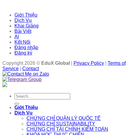
Giới Thiệu
Dịch Vụ
Khai Giảng
Bài Viết
AI
Kết Nối
Đăng nhập
Đăng ký
Copyright 2026 ©
EduX Global
|
Privacy Policy
|
Terms of
Service
|
Contact
Search
for:
Giới Thiệu
Dịch Vụ
CHỨNG CHỈ QUẢN LÝ QUỐC TẾ
CHỨNG CHỈ SUSTAINABILITY
CHỨNG CHỈ TÀI CHÍNH KIỂM TOÁN
KHÓA HỌC THỰC CHIẾN