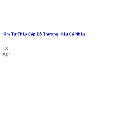
Kim Tự Tháp Cấp Độ Thương Hiệu Cá Nhân
18
Apr