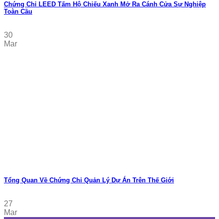
Chứng Chỉ LEED Tấm Hộ Chiếu Xanh Mở Ra Cánh Cửa Sự Nghiệp
Toàn Cầu
30
Mar
Tổng Quan Về Chứng Chỉ Quản Lý Dự Án Trên Thế Giới
27
Mar