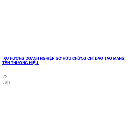
XU HƯỚNG DOANH NGHIỆP SỞ HỮU CHỨNG CHỈ ĐÀO TẠO MANG
TÊN THƯƠNG HIỆU
22
Jun