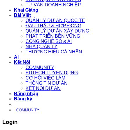
TƯ VẤN DOANH NGHIỆP
Khai Giảng
Bài Viết
QUẢN LÝ DỰ ÁN QUỐC TẾ
ĐẤU THẦU & HỢP ĐỒNG
QUẢN LÝ DỰ ÁN XÂY DỰNG
PHÁT TRIỂN BỀN VỮNG
CÔNG NGHỆ SỐ & AI
NHÀ QUẢN LÝ
THƯƠNG HIỆU CÁ NHÂN
AI
Kết Nối
COMMUNITY
EDTECH TUYỂN DỤNG
CƠ HỘI VIỆC LÀM
THÔNG TIN DỰ ÁN
KẾT NỐI DỰ ÁN
Đăng nhập
Đăng ký
COMMUNITY
Login