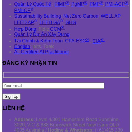
®
®
®
®
Quản Lý Quốc Tế
:
PfMP
,
PgMP
,
PMP
,
PMI-ACP
,
®
PMI-CP
Sustainability Building
:
Net Zero Carbon
,
WELL AP
,
®
®
LEED AP
,
LEED GA
,
GHG
®
Hợp Đồng:
Fidic
CCM
Quản Lý Dự Án Xây Dựng
®
®
Tài Chính & Kiểm Toán
:
CFA-ESG
,
CIA
English
: Ielts, Toeic
AI: Certified AI Practitioner
ĐĂNG KÝ NHẬN TIN
LIÊN HỆ
Address:
Level 4/301 Hampshire Road Sunshine,
3020, VIC & 888 Brunswick Street New Farm QLD
4005 Australia /
Hotline & Whatsapp:
(+61)415 330