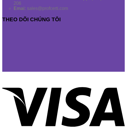
206
Emai:
sales@profcerti.com
THEO DÕI CHÚNG TÔI