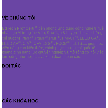
VỀ CHÚNG TÔI
®
EdTech Prof Certi
tiên phong ứng dụng công nghệ trí tuệ
nhân tạo AI trong Tư Vấn, Đào Tạo & Luyện Thi các chứng
®
®
®
®
®
chỉ quốc tế PfMP
,PgMP
,PMP
, PMI-CP
, LEED GA
,
®
®
®
®
LEED AP
, CIA
, CFA-ESG
, FCCM
, IELTS,.... giúp học
viên nâng cao kiến thức, chinh phục chứng chỉ quốc tế,
khẳng định năng lực chuyên nghiệp và mở rộng cơ hội việc
làm cũng như hợp tác và kinh doanh toàn cầu.
ĐỐI TÁC
CÁC KHÓA HỌC