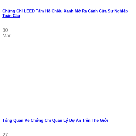
Chứng Chỉ LEED Tấm Hộ Chiếu Xanh Mở Ra Cánh Cửa Sự Nghiệp
Toàn Cầu
30
Mar
Tổng Quan Về Chứng Chỉ Quản Lý Dự Án Trên Thế Giới
27