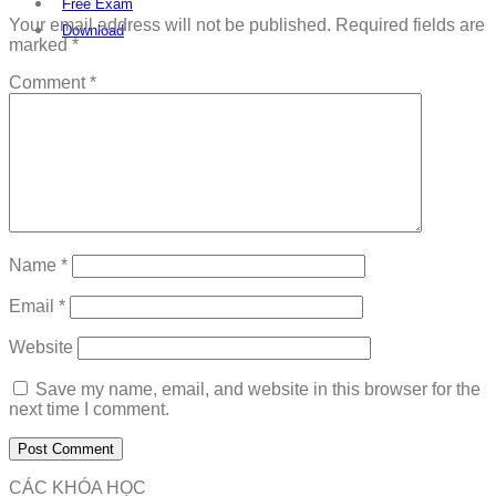
Free Exam
Your email address will not be published.
Required fields are
Download
marked
*
Comment
*
Name
*
Email
*
Website
Save my name, email, and website in this browser for the
next time I comment.
CÁC KHÓA HỌC