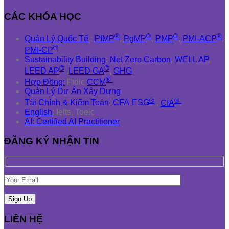
CÁC KHÓA HỌC
®
®
®
®
Quản Lý Quốc Tế
:
PfMP
,
PgMP
,
PMP
,
PMI-ACP
,
®
PMI-CP
Sustainability Building
:
Net Zero Carbon
,
WELL AP
,
®
®
LEED AP
,
LEED GA
,
GHG
®
Hợp Đồng:
Fidic
CCM
Quản Lý Dự Án Xây Dựng
®
®
Tài Chính & Kiểm Toán
:
CFA-ESG
,
CIA
English
: Ielts, Toeic
AI: Certified AI Practitioner
ĐĂNG KÝ NHẬN TIN
LIÊN HỆ