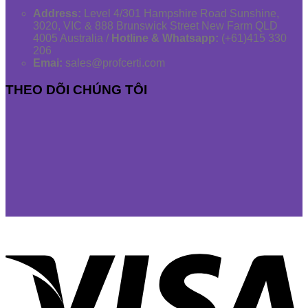
Address:
Level 4/301 Hampshire Road Sunshine,
3020, VIC & 888 Brunswick Street New Farm QLD
4005 Australia /
Hotline & Whatsapp:
(+61)415 330
206
Emai:
sales@profcerti.com
THEO DÕI CHÚNG TÔI