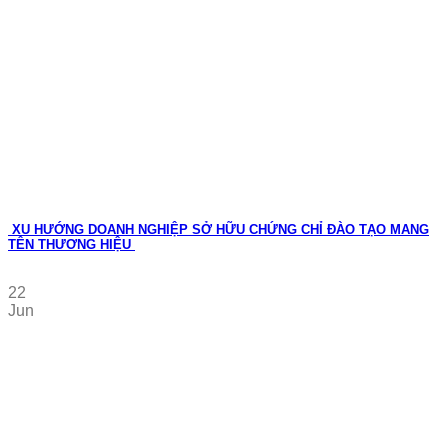
XU HƯỚNG DOANH NGHIỆP SỞ HỮU CHỨNG CHỈ ĐÀO TẠO MANG
TÊN THƯƠNG HIỆU
22
Jun