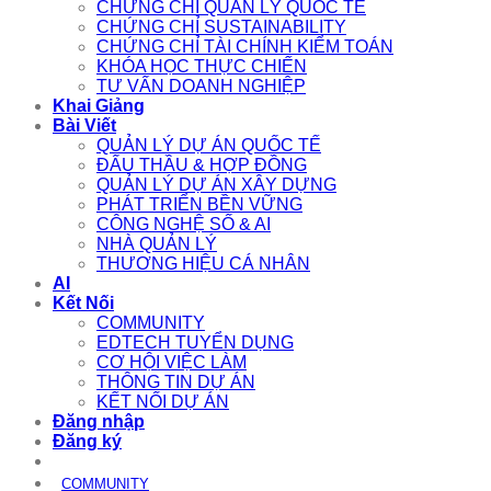
CHỨNG CHỈ QUẢN LÝ QUỐC TẾ
CHỨNG CHỈ SUSTAINABILITY
CHỨNG CHỈ TÀI CHÍNH KIỂM TOÁN
KHÓA HỌC THỰC CHIẾN
TƯ VẤN DOANH NGHIỆP
Khai Giảng
Bài Viết
QUẢN LÝ DỰ ÁN QUỐC TẾ
ĐẤU THẦU & HỢP ĐỒNG
QUẢN LÝ DỰ ÁN XÂY DỰNG
PHÁT TRIỂN BỀN VỮNG
CÔNG NGHỆ SỐ & AI
NHÀ QUẢN LÝ
THƯƠNG HIỆU CÁ NHÂN
AI
Kết Nối
COMMUNITY
EDTECH TUYỂN DỤNG
CƠ HỘI VIỆC LÀM
THÔNG TIN DỰ ÁN
KẾT NỐI DỰ ÁN
Đăng nhập
Đăng ký
COMMUNITY