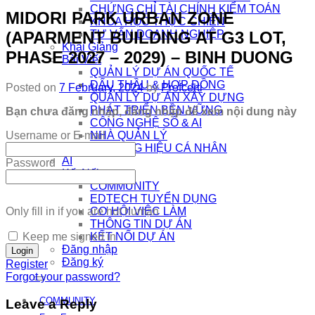
CHỨNG CHỈ TÀI CHÍNH KIỂM TOÁN
MIDORI PARK URBAN ZONE
KHÓA HỌC THỰC CHIẾN
(APARMENT BUILDING AT G3 LOT,
TƯ VẤN DOANH NGHIỆP
Khai Giảng
PHASE 2027 – 2029) – BINH DUONG
Bài Viết
QUẢN LÝ DỰ ÁN QUỐC TẾ
ĐẤU THẦU & HỢP ĐỒNG
Posted on
7 February, 2024
by
Profcerti
QUẢN LÝ DỰ ÁN XÂY DỰNG
PHÁT TRIỂN BỀN VỮNG
Bạn chưa đăng nhập, đăng nhập để xem nội dung này
CÔNG NGHỆ SỐ & AI
Username or E-mail
NHÀ QUẢN LÝ
THƯƠNG HIỆU CÁ NHÂN
AI
Password
Kết Nối
COMMUNITY
EDTECH TUYỂN DỤNG
Only fill in if you are not human
CƠ HỘI VIỆC LÀM
THÔNG TIN DỰ ÁN
Keep me signed in
KẾT NỐI DỰ ÁN
Đăng nhập
Đăng ký
Register
Forgot your password?
COMMUNITY
Leave a Reply