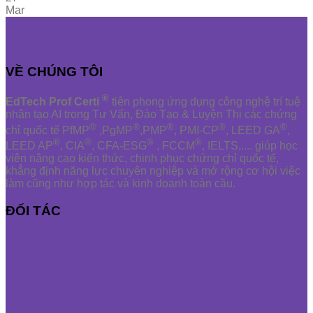
Mar
VỀ CHÚNG TÔI
®
EdTech Prof Certi
tiên phong ứng dụng công nghệ trí tuệ
nhân tạo AI trong Tư Vấn, Đào Tạo & Luyện Thi các chứng
®
®
®
®
®
chỉ quốc tế PfMP
,PgMP
,PMP
, PMI-CP
, LEED GA
,
®
®
®
®
LEED AP
, CIA
, CFA-ESG
, FCCM
, IELTS,.... giúp học
viên nâng cao kiến thức, chinh phục chứng chỉ quốc tế,
khẳng định năng lực chuyên nghiệp và mở rộng cơ hội việc
làm cũng như hợp tác và kinh doanh toàn cầu.
ĐỐI TÁC