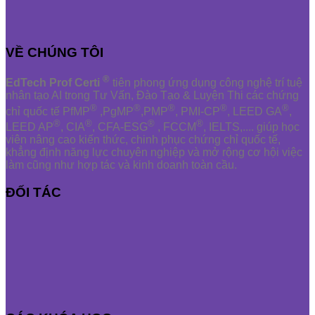
VỀ CHÚNG TÔI
®
EdTech Prof Certi
tiên phong ứng dụng công nghệ trí tuệ
nhân tạo AI trong Tư Vấn, Đào Tạo & Luyện Thi các chứng
®
®
®
®
®
chỉ quốc tế PfMP
,PgMP
,PMP
, PMI-CP
, LEED GA
,
®
®
®
®
LEED AP
, CIA
, CFA-ESG
, FCCM
, IELTS,.... giúp học
viên nâng cao kiến thức, chinh phục chứng chỉ quốc tế,
khẳng định năng lực chuyên nghiệp và mở rộng cơ hội việc
làm cũng như hợp tác và kinh doanh toàn cầu.
ĐỐI TÁC