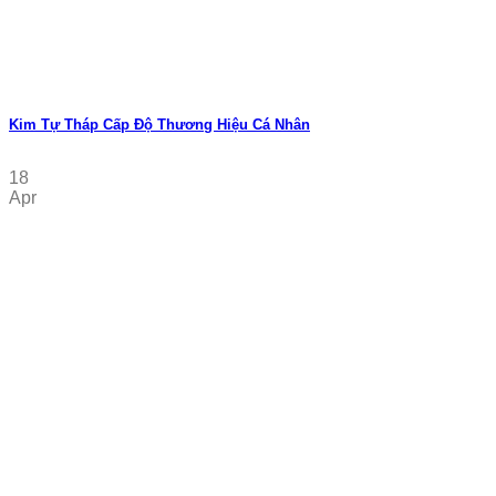
Kim Tự Tháp Cấp Độ Thương Hiệu Cá Nhân
18
Apr