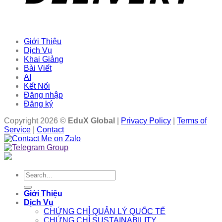
Giới Thiệu
Dịch Vụ
Khai Giảng
Bài Viết
AI
Kết Nối
Đăng nhập
Đăng ký
Copyright 2026 ©
EduX Global
|
Privacy Policy
|
Terms of
Service
|
Contact
Search
for:
Giới Thiệu
Dịch Vụ
CHỨNG CHỈ QUẢN LÝ QUỐC TẾ
CHỨNG CHỈ SUSTAINABILITY