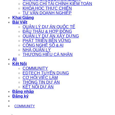
CHỨNG CHỈ TÀI CHÍNH KIỂM TOÁN
KHÓA HỌC THỰC CHIẾN
TƯ VẤN DOANH NGHIỆP
Khai Giảng
Bài Viết
QUẢN LÝ DỰ ÁN QUỐC TẾ
ĐẤU THẦU & HỢP ĐỒNG
QUẢN LÝ DỰ ÁN XÂY DỰNG
PHÁT TRIỂN BỀN VỮNG
CÔNG NGHỆ SỐ & AI
NHÀ QUẢN LÝ
THƯƠNG HIỆU CÁ NHÂN
AI
Kết Nối
COMMUNITY
EDTECH TUYỂN DỤNG
CƠ HỘI VIỆC LÀM
THÔNG TIN DỰ ÁN
KẾT NỐI DỰ ÁN
Đăng nhập
Đăng ký
COMMUNITY