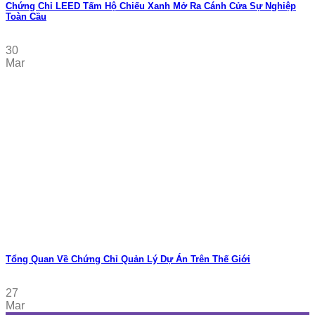
Chứng Chỉ LEED Tấm Hộ Chiếu Xanh Mở Ra Cánh Cửa Sự Nghiệp
Toàn Cầu
30
Mar
Tổng Quan Về Chứng Chỉ Quản Lý Dự Án Trên Thế Giới
27
Mar