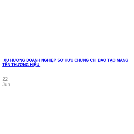
XU HƯỚNG DOANH NGHIỆP SỞ HỮU CHỨNG CHỈ ĐÀO TẠO MANG
TÊN THƯƠNG HIỆU
22
Jun