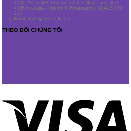
3020, VIC & 888 Brunswick Street New Farm QLD
4005 Australia /
Hotline & Whatsapp:
(+61)415 330
206
Emai:
sales@profcerti.com
THEO DÕI CHÚNG TÔI