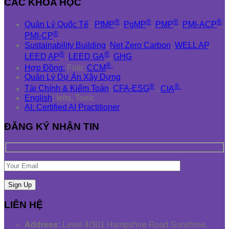
CÁC KHÓA HỌC
®
®
®
®
Quản Lý Quốc Tế
:
PfMP
,
PgMP
,
PMP
,
PMI-ACP
,
®
PMI-CP
Sustainability Building
:
Net Zero Carbon
,
WELL AP
,
®
®
LEED AP
,
LEED GA
,
GHG
®
Hợp Đồng:
Fidic
CCM
Quản Lý Dự Án Xây Dựng
®
®
Tài Chính & Kiểm Toán
:
CFA-ESG
,
CIA
English
: Ielts, Toeic
AI: Certified AI Practitioner
ĐĂNG KÝ NHẬN TIN
LIÊN HỆ
Address:
Level 4/301 Hampshire Road Sunshine,