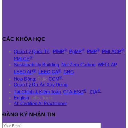
CÁC KHÓA HỌC
®
®
®
®
Quản Lý Quốc Tế
:
PfMP
,
PgMP
,
PMP
,
PMI-ACP
,
®
PMI-CP
Sustainability Building
:
Net Zero Carbon
,
WELL AP
,
®
®
LEED AP
,
LEED GA
,
GHG
®
Hợp Đồng:
Fidic
CCM
Quản Lý Dự Án Xây Dựng
®
®
Tài Chính & Kiểm Toán
:
CFA-ESG
,
CIA
English
: Ielts, Toeic
AI: Certified AI Practitioner
ĐĂNG KÝ NHẬN TIN