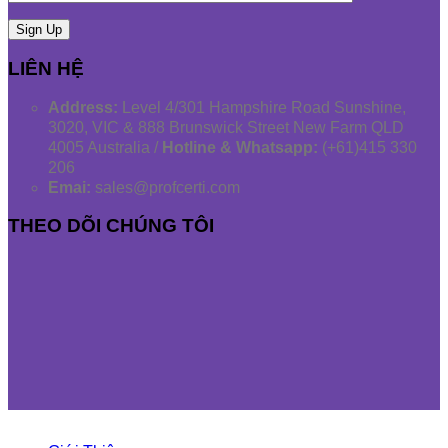
LIÊN HỆ
Address:
Level 4/301 Hampshire Road Sunshine,
3020, VIC & 888 Brunswick Street New Farm QLD
4005 Australia /
Hotline & Whatsapp:
(+61)415 330
206
Emai:
sales@profcerti.com
THEO DÕI CHÚNG TÔI