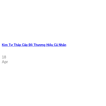
Kim Tự Tháp Cấp Độ Thương Hiệu Cá Nhân
18
Apr