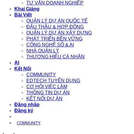
TƯ VẤN DOANH NGHIỆP
Khai Giảng
Bài Viết
QUẢN LÝ DỰ ÁN QUỐC TẾ
ĐẤU THẦU & HỢP ĐỒNG
QUẢN LÝ DỰ ÁN XÂY DỰNG
PHÁT TRIỂN BỀN VỮNG
CÔNG NGHỆ SỐ & AI
NHÀ QUẢN LÝ
THƯƠNG HIỆU CÁ NHÂN
AI
Kết Nối
COMMUNITY
EDTECH TUYỂN DỤNG
CƠ HỘI VIỆC LÀM
THÔNG TIN DỰ ÁN
KẾT NỐI DỰ ÁN
Đăng nhập
Đăng ký
COMMUNITY