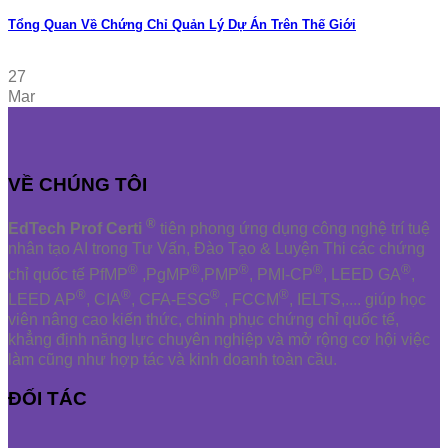
Tổng Quan Về Chứng Chỉ Quản Lý Dự Án Trên Thế Giới
27
Mar
VỀ CHÚNG TÔI
®
EdTech Prof Certi
tiên phong ứng dụng công nghệ trí tuệ
nhân tạo AI trong Tư Vấn, Đào Tạo & Luyện Thi các chứng
®
®
®
®
®
chỉ quốc tế PfMP
,PgMP
,PMP
, PMI-CP
, LEED GA
,
®
®
®
®
LEED AP
, CIA
, CFA-ESG
, FCCM
, IELTS,.... giúp học
viên nâng cao kiến thức, chinh phục chứng chỉ quốc tế,
khẳng định năng lực chuyên nghiệp và mở rộng cơ hội việc
làm cũng như hợp tác và kinh doanh toàn cầu.
ĐỐI TÁC