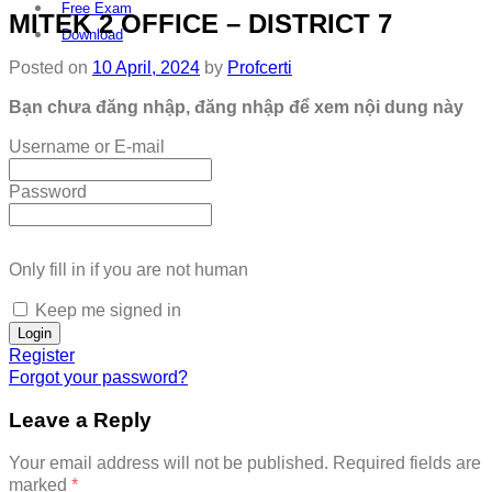
Free Exam
MITEK 2 OFFICE – DISTRICT 7
Download
Posted on
10 April, 2024
by
Profcerti
Bạn chưa đăng nhập, đăng nhập để xem nội dung này
Username or E-mail
Password
Only fill in if you are not human
Keep me signed in
Register
Forgot your password?
Leave a Reply
Your email address will not be published.
Required fields are
marked
*