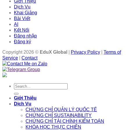
Giới Thiệu
Dịch Vụ
Khai Giảng
Bài Viết
AI
Kết Nối
Đăng nhập
Đăng ký
Copyright 2026 ©
EduX Global
|
Privacy Policy
|
Terms of
Service
|
Contact
Search
for:
Giới Thiệu
Dịch Vụ
CHỨNG CHỈ QUẢN LÝ QUỐC TẾ
CHỨNG CHỈ SUSTAINABILITY
CHỨNG CHỈ TÀI CHÍNH KIỂM TOÁN
KHÓA HỌC THỰC CHIẾN