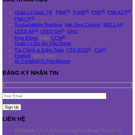
®
®
®
®
Quản Lý Quốc Tế
:
PfMP
,
PgMP
,
PMP
,
PMI-ACP
,
®
PMI-CP
Sustainability Building
:
Net Zero Carbon
,
WELL AP
,
®
®
LEED AP
,
LEED GA
,
GHG
®
Hợp Đồng:
Fidic
CCM
Quản Lý Dự Án Xây Dựng
®
®
Tài Chính & Kiểm Toán
:
CFA-ESG
,
CIA
English
: Ielts, Toeic
AI: Certified AI Practitioner
ĐĂNG KÝ NHẬN TIN
LIÊN HỆ
Address:
Level 4/301 Hampshire Road Sunshine,