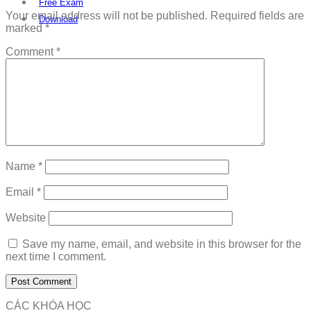
Free Exam
Your email address will not be published.
Required fields are
Download
marked
*
Comment
*
Name
*
Email
*
Website
Save my name, email, and website in this browser for the
next time I comment.
CÁC KHÓA HỌC