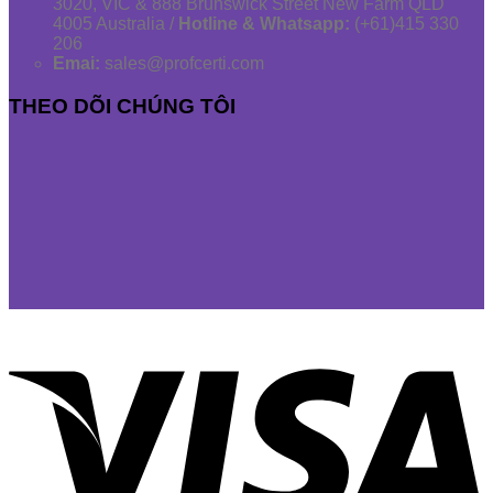
3020, VIC & 888 Brunswick Street New Farm QLD
4005 Australia /
Hotline & Whatsapp:
(+61)415 330
206
Emai:
sales@profcerti.com
THEO DÕI CHÚNG TÔI