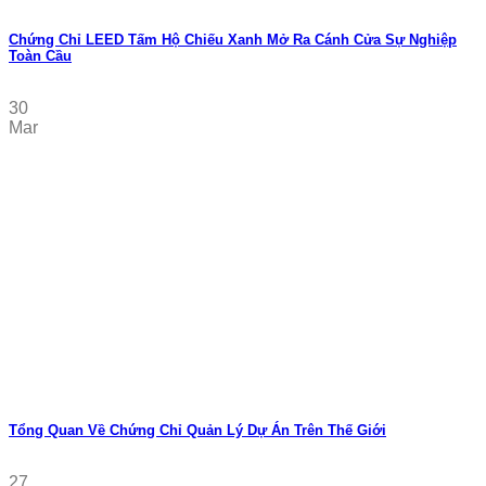
Chứng Chỉ LEED Tấm Hộ Chiếu Xanh Mở Ra Cánh Cửa Sự Nghiệp
Toàn Cầu
30
Mar
Tổng Quan Về Chứng Chỉ Quản Lý Dự Án Trên Thế Giới
27