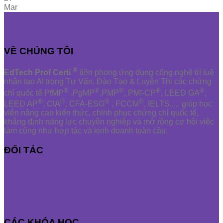
Mar
VỀ CHÚNG TÔI
®
EdTech Prof Certi
tiên phong ứng dụng công nghệ trí tuệ
nhân tạo AI trong Tư Vấn, Đào Tạo & Luyện Thi các chứng
®
®
®
®
®
chỉ quốc tế PfMP
,PgMP
,PMP
, PMI-CP
, LEED GA
,
®
®
®
®
LEED AP
, CIA
, CFA-ESG
, FCCM
, IELTS,.... giúp học
viên nâng cao kiến thức, chinh phục chứng chỉ quốc tế,
khẳng định năng lực chuyên nghiệp và mở rộng cơ hội việc
làm cũng như hợp tác và kinh doanh toàn cầu.
ĐỐI TÁC
CÁC KHÓA HỌC