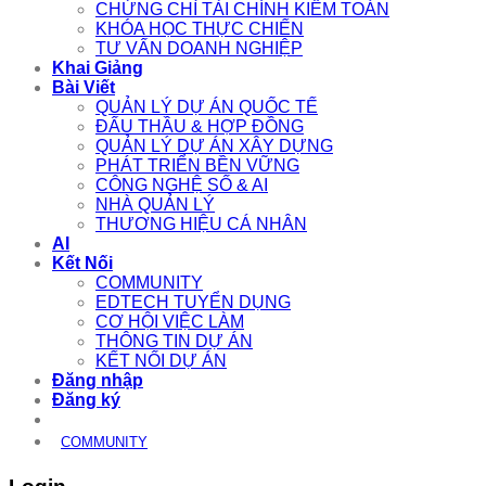
CHỨNG CHỈ TÀI CHÍNH KIỂM TOÁN
KHÓA HỌC THỰC CHIẾN
TƯ VẤN DOANH NGHIỆP
Khai Giảng
Bài Viết
QUẢN LÝ DỰ ÁN QUỐC TẾ
ĐẤU THẦU & HỢP ĐỒNG
QUẢN LÝ DỰ ÁN XÂY DỰNG
PHÁT TRIỂN BỀN VỮNG
CÔNG NGHỆ SỐ & AI
NHÀ QUẢN LÝ
THƯƠNG HIỆU CÁ NHÂN
AI
Kết Nối
COMMUNITY
EDTECH TUYỂN DỤNG
CƠ HỘI VIỆC LÀM
THÔNG TIN DỰ ÁN
KẾT NỐI DỰ ÁN
Đăng nhập
Đăng ký
COMMUNITY