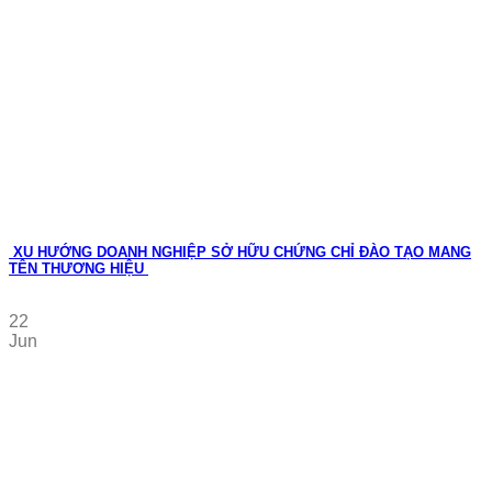
XU HƯỚNG DOANH NGHIỆP SỞ HỮU CHỨNG CHỈ ĐÀO TẠO MANG
TÊN THƯƠNG HIỆU
22
Jun